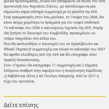
φιλικά προετοιμασίας ,τελικά δεν καταφέρνει να πείσει τον τότε
προπονητή του Φερνάντο Σάντος , με αποτέλεσμα να μην
σημειώσει καμιά επίσημη συμμετοχή με τη φανέλα της ΑΕΚ.
Ένας τραυματισμός στον έσω μηνίσκο ,το Γενάρη του 2006 ,θα
κάνει ακόμη χειρότερα τα πράγματα για τον νεαρό επιθετικό.
Το καλοκαίρι του 2006 ο καινούργιος τεχνικός της ΑΕΚ, Φερέρ
,θα ζητήσει το δανεισμό του Κομβολίδη, προκειμένου να
«πάρει παιχνίδια» στα πόδια του.
Έτσι θα ακολουθήσει ο δανεισμός του σε Θρασύβουλο και
Εθνικό Πειραιά (9 συμμετοχές) και τελικά το καλοκαίρι του 2007
θα αφεθεί ελεύθερος από την ΑΕΚ και θα υπογράψει στον
Ηρακλή Θεσσαλονίκης.
Στον «Γηραιό» θα καταγράψει 11 συμμετοχές και 2 τέρματα.
Επόμενοι σταθμοί στην καριέρα του η Αναγέννηση Καρδίτσας
,η Καβάλα και τέλος η ΑΕ Ποντίων Κατερίνης. Από το 2011 η
τύχη του αγνοείται.
Δείτε επίσης