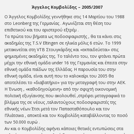
Άγγελος Κομβολίδης – 2005/2007
Ο Άγγελος Κομβολίδης γεννήθηκε στις 14 Μαρτίου του 1988
στο Leonberg της Γερμανίας . Αγωνίζεται στη θέση του
επιθετικού και του αριστερού εξτρέμ .
Τα πρώτα του βήματα ως ποδοσφαιριστής , θα τα κάνει στις
ακαδημίες της T.S.V Eltingen σε ηλικία μόλις 6 ετών. Το 1999
μετακινείται στη VTB Στουγκάρδης και «εκπαιδεύεται» στις
φημισμένες ακαδημίες της. Το ταλέντο του, τον φτάνει πρώτα
μέχρι την εθνική ομάδα under 16 της Γερμανίας και έπειτα στην
εθνική ομάδα παίδων της Ελλάδας. Η παρουσία του στην
εθνική ομάδα, είναι αυτή που το καλοκαίρι του 2005 θα
αποτελέσει το «διαβατήριο» για την μεταγραφή του στην ΑΕΚ.
Η Ένωση , «καθοδηγούμενη» από την σφιχτή οικονομική
πολιτική εξυγίανσης που ακολουθεί ,στρέφει μεταγραφικά το
βλέμμα της σε νέους ,ταλαντούχους ποδοσφαιριστές της
εθνικής νέων.Έτσι μετά τον Παπασταθόπουλο και τον
Πλιάτσικα , αποκτά και τον Κομβολίδη καταβάλλοντας το ποσό
των 50.000 ευρώ .
Αν και ο Κομβολίδης αφήνει κάποιες θετικές εντυπώσεις στα