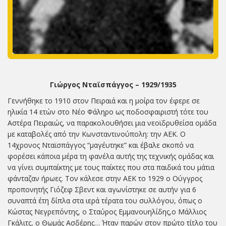
Γιώργος Νταϊσπάγγος – 1929/1935
Γεννήθηκε το 1910 στον Πειραιά και η μοίρα τον έφερε σε
ηλικία 14 ετών στο Νέο Φάληρο ως ποδοσφαιριστή τότε του
Αστέρα Πειραιώς, να παρακολουθήσει μια νεοϊδρυθείσα ομάδα
με καταβολές από την Κωνσταντινούπολη: την ΑΕΚ. Ο
14χρονος Νταϊσπάγγος “μαγέυτηκε” και έβαλε σκοπό να
φορέσει κάποια μέρα τη φανέλα αυτής της τεχνικής ομάδας και
να γίνει συμπαίκτης με τους παίκτες που στα παιδικά του μάτια
φάνταζαν ήρωες. Τον κάλεσε στην ΑΕΚ το 1929 ο Ούγγρος
προπονητής Γιόζεφ Σβεντ και αγωνίστηκε σε αυτήν για 6
συναπτά έτη δίπλα στα ιερά τέρατα του συλλόγου, όπως ο
Κώστας Νεγρεπόντης, ο Σταύρος Εμμανουηλίδης,ο Μάλλιος
Γκάλιτς, ο Θωμάς Ασδέρης… Ήταν παρών στον πρώτο τίτλο του