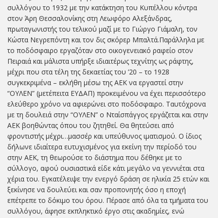
συλλόγου το 1932 με την κατάκτηση του Κυπέλλου κόντρα
στον Άρη Θεσσαλονίκης στη Λεωφόρο Αλεξάνδρας,
πρωταγωνιστής του τελικού μαζί με το Γιώργο Γιάμαλη, τον
Κώστα Νεγρεπόντη και τον δις σκόρερ Μπαλτά.Παράλληλα με
το ποδόσφαιρο εργαζόταν στο οικογενειακό ραφείο στον
Πειραιά και μάλιστα υπήρξε ιδιαιτέρως τεχνίτης ως ράφτης,
μέχρι που στα τέλη της δεκαετίας του ’20 – το 1928
συγκεκριμένα – εκλήθη μέσω της ΑΕΚ να εργαστεί στην
“ΟΥΛΕΝ” (μετέπειτα ΕΥΔΑΠ) προκειμένου να έχει περισσότερο
ελεύθερο χρόνο να αφιερώνει στο ποδόσφαιρο. Ταυτόχρονα
με τη δουλειά στην “ΟΥΛΕΝ” ο Νταίσπάγγος εργάζεται και στην
ΑΕΚ βοηθώντας όπου του ζητηθεί. Θα θητεύσει από
φροντιστής μέχρι…μασσέρ και υπεύθυνος ιματισμού. Ο ίδιος
δήλωνε ιδιαίτερα ευτυχισμένος για εκείνη την περίοδό του
στην ΑΕΚ, τη θεωρούσε το διάστημα που δέθηκε με το
σύλλογο, αφού ουσιαστικά είδε κάτι μεγάλο να γεννιέται στα
χέρια του. Εγκατέλειψε την ενεργό δράση σε ηλικία 25 ετών και
ξεκίνησε να δουλεύει και σαν προπονητής όσο η εποχή
επέτρεπε το δόκιμο του όρου. Πέρασε από όλα τα τμήματα του
συλλόγου, άφησε εκπληκτικό έργο στις ακαδημίες, ενώ