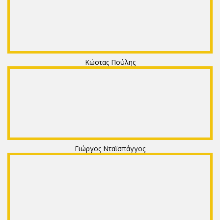
Κώστας Πούλης
Γιώργος Νταϊσπάγγος