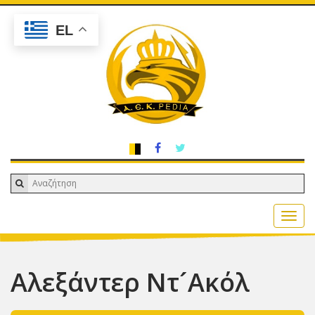
EL
Αλεξάντερ Ντ´Ακόλ