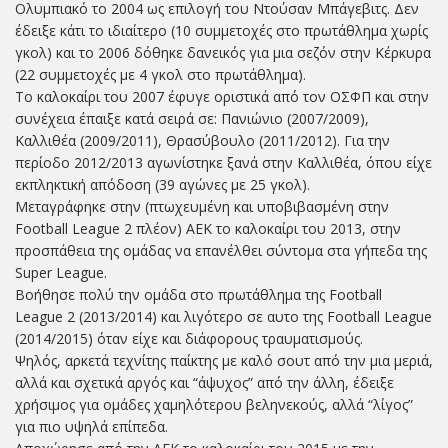
Ολυμπιακό το 2004 ως επιλογή του Ντούσαν Μπάγεβιτς. Δεν
έδειξε κάτι το ιδιαίτερο (10 συμμετοχές στο πρωτάθλημα χωρίς
γκολ) και το 2006 δόθηκε δανεικός για μια σεζόν στην Κέρκυρα
(22 συμμετοχές με 4 γκολ στο πρωτάθλημα).
Το καλοκαίρι του 2007 έφυγε οριστικά από τον ΟΣΦΠ και στην
συνέχεια έπαιξε κατά σειρά σε: Πανιώνιο (2007/2009),
Καλλιθέα (2009/2011), Θρασύβουλο (2011/2012). Για την
περίοδο 2012/2013 αγωνίστηκε ξανά στην Καλλιθέα, όπου είχε
εκπληκτική απόδοση (39 αγώνες με 25 γκολ).
Μεταγράφηκε στην (πτωχευμένη και υποβιβασμένη στην
Football League 2 πλέον) ΑΕΚ το καλοκαίρι του 2013, στην
προσπάθεια της ομάδας να επανέλθει σύντομα στα γήπεδα της
Super League.
Βοήθησε πολύ την ομάδα στο πρωτάθλημα της Football
League 2 (2013/2014) και λιγότερο σε αυτο της Football League
(2014/2015) όταν είχε και διάφορους τραυματισμούς.
Ψηλός, αρκετά τεχνίτης παίκτης με καλό σουτ από την μια μεριά,
αλλά και σχετικά αργός και “άψυχος” από την άλλη, έδειξε
χρήσιμος για ομάδες χαμηλότερου βεληνεκούς, αλλά “λίγος”
για πιο υψηλά επίπεδα.