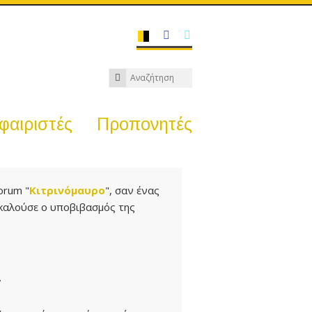
αιριστές
Προπονητές
orum "
Κιτρινόμαυρο
", σαν ένας
καλούσε ο υποβιβασμός της
.