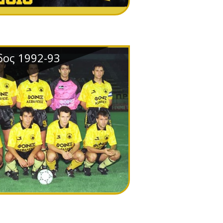
δος 1992-93