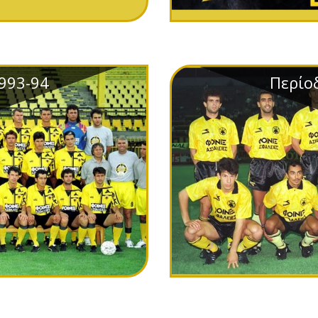
993-94
Περίο