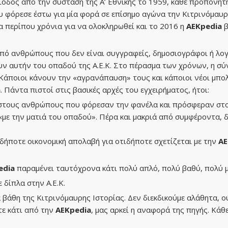
οδος από την σύσταση της Α’ Εθνικής το 1959, κάθε προπονητ
ου φόρεσε έστω για μία φορά σε επίσημο αγώνα την Κιτρινόμαυρ
α περίπου χρόνια για να ολοκληρωθεί και το 2016 η
ΑΕΚpedia
β
από ανθρώπους που δεν είναι συγγραφείς, δημοσιογράφοι ή λο
υν αυτήν του οπαδού της Α.Ε.Κ. Στο πέρασμα των χρόνων, η σ
 Κάποιοι κάνουν την «αγρανάπαυση» τους και κάποιοι νέοι μπολ
a
. Πάντα πιστοί στις βασικές αρχές του εγχειρήματος, ήτοι:
 στους ανθρώπους που φόρεσαν την φανέλα και πρόσφεραν στο
με την ματιά του οπαδού». Πέρα και μακριά από συμφέροντα, δ
δήποτε οικονομική απολαβή για οτιδήποτε σχετίζεται με την
ΑΕ
edia
παραμένει ταυτόχρονα κάτι πολύ απλό, πολύ βαθύ, πολύ μ
 δίπλα στην Α.Ε.Κ.
 βάθη της Κιτρινόμαυρης Ιστορίας. Δεν διεκδικούμε αλάθητα, ο
τε κάτι από την
ΑΕΚpedia
, μας αρκεί η αναφορά της πηγής. Κάθ