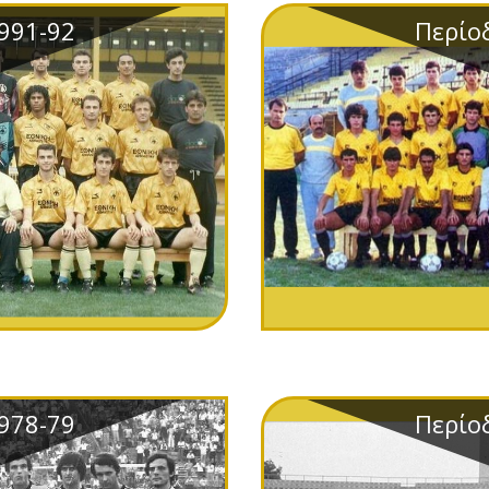
991-92
Περίο
978-79
Περίο