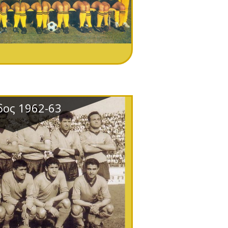
δος 1962-63