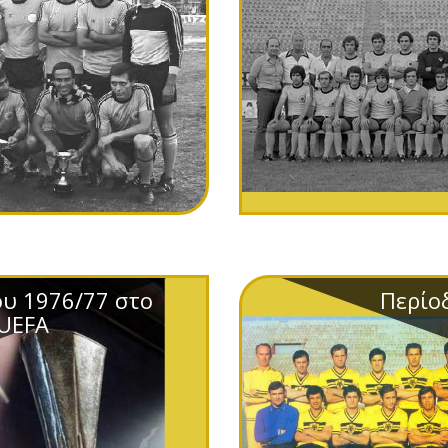
ου 1976/77 στο
Περίο
UEFA