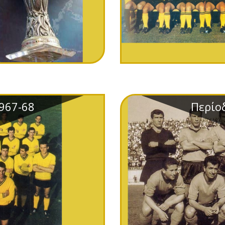
967-68
Περίο