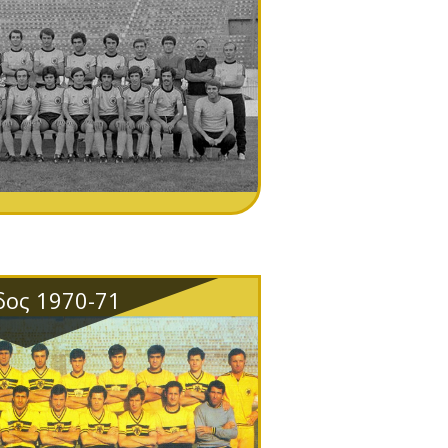
δος 1970-71