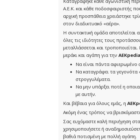
Καταγράφηκε κάθε αγωνιστική περί
Α.Ε.Κ. και κάθε ποδοσφαιριστής π
αρχική προσπάθεια χρειάστηκε τρί
στον διαδικτυακό «αέρα».
Η συντακτική ομάδα αποτελείται 
όλες τις ιδιότητες τους προτάσσο
μεταλλάσσεται και τροποποιείται.
μεράκι και αγάπη για την
ΑΕΚpedi
Να είναι πάντα αφιερωμένο
Να καταγράφει τα γεγονότα «
στρογγυλέματα.
Να μην υπάρξει ποτέ η οποια
με αυτήν.
Και βέβαια για όλους εμάς, η
ΑΕΚp
Ακόμη ένας τρόπος να βρισκόμαστε
Σας ευχόμαστε καλή περιήγηση στα
χρησιμοποιήσετε ή αναδημοσιεύσε
βαθιά ποτισμένη με πολλή αγάπη.