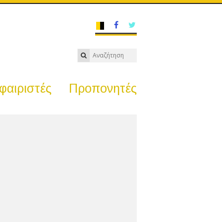
αιριστές
Προπονητές