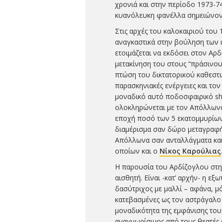
χρονιά και στην περίοδο 1973-7
κυανόλευκη φανέλλα σημειώνοντ
Στις αρχές του καλοκαιριού του
αναγκαστικά στην βούληση των ι
ετοιμάζεται να εκδόσει στον Αρ
μετακίνηση του στους “πράσινους
πτώση του δικτατορικού καθεστώτ
παρασκηνιακές ενέργειες και το
μοναδικό αυτό ποδοσφαιρικό s
ολοκληρώνεται με τον Απόλλωνα 
εποχή ποσό των 5 εκατομμυρίων
διαμέρισμα σαν δώρο μεταγραφή
Απόλλωνα σαν ανταλλάγματα και 
οποίων και ο
Νίκος Καρούλιας
Η παρουσία του Αρδίζογλου στην
αισθητή. Είναι -κατ’ αρχήν- η ε
δασύτριχος με μαλλί – αφάνα, μό
κατεβασμένες ως τον αστράγαλο 
μοναδικότητα της εμφάνισης του 
αναγνωρίσιμος από τους θεατές