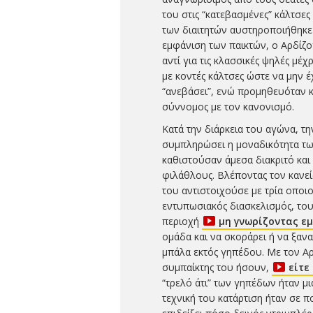
του στις “κατεβασμένες” κάλτσες
των διαιτητών αυστηροποιήθηκε
εμφάνιση των παικτών, ο Αρδίζο
αντί για τις κλασσικές ψηλές μέ
με κοντές κάλτσες ώστε να μην έχ
“ανεβάσει”, ενώ προμηθευόταν και
σύννομος με τον κανονισμό.
Κατά την διάρκεια του αγώνα, τ
συμπληρώσει η μοναδικότητα των
καθιστούσαν άμεσα διακριτό και
φιλάθλους. Βλέποντας τον κανείς
του αντιστοιχούσε με τρία οποι
εντυπωσιακός διασκελισμός, του
περιοχή
μη γνωρίζοντας ε
ομάδα και να σκοράρει ή να ξανα
μπάλα εκτός γηπέδου. Με τον Αρδ
συμπαίκτης του ήσουν,
είτε
“τρελό άτι” των γηπέδων ήταν μ
τεχνική του κατάρτιση ήταν σε π