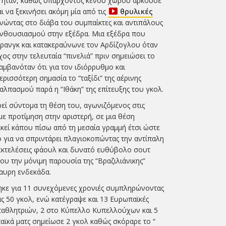
έρ ήταν, καθώς υπάρχοντος κενού χώρου αρκούσε
ι να ξεκινήσει ακόμη μία από τις
θρυλικές
νώντας στο διάβα του συμπαίκτες και αντιπάλους
νθουσιασμού στην εξέδρα. Μια εξέδρα που
ρανγκ και κατακεραύνωνε τον Αρδίζογλου όταν
ος στην τελευταία “πινελιά” πριν σημειώσει το
λαμβανόταν ότι για τον ιδιόρρυθμο και
ερισσότερη σημασία το “ταξίδι” της αέρινης
αλπασμού παρά η “Ιθάκη” της επίτευξης του γκολ.
εί σύντομα τη θέση του, αγωνιζόμενος στις
με προτίμηση στην αριστερή, σε μια θέση
κεί κάπου πίσω από τη μεσαία γραμμή έτσι ώστε
ο για να σπριντάρει πλαγιοκοπώντας την αντίπαλη
 εκτελέσεις φάουλ και δυνατό ευθύβολο σουτ
ου την μόνιμη παρουσία της “Βραζιλιάνικης”
μαυρη ενδεκάδα.
ηκε για 11 συνεχόμενες χρονιές συμπληρώνοντας
ς 50 γκολ, ενώ κατέγραψε και 13 Ευρωπαϊκές
ταθλητριών, 2 στο Κύπελλο Κυπελλούχων και 5
ϊκά ματς σημείωσε 2 γκολ καθώς σκόραρε το “