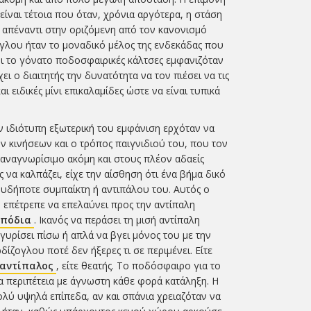
 είναι τέτοια που όταν, χρόνια αργότερα, η στάση
 απέναντι στην οριζόμενη από τον κανονισμό
γλου ήταν το μοναδικό μέλος της ενδεκάδας που
χρι το γόνατο ποδοσφαιρικές κάλτσες εμφανιζόταν
ει ο διαιτητής την δυνατότητα να τον πιέσει να τις
 ειδικές μίνι επικαλαμίδες ώστε να είναι τυπικά
ην ιδιότυπη εξωτερική του εμφάνιση ερχόταν να
 κινήσεων και ο τρόπος παιγνιδιού του, που τον
 αναγνωρίσιμο ακόμη και στους πλέον αδαείς
 να καλπάζει, είχε την αίσθηση ότι ένα βήμα δικό
ουδήποτε συμπαίκτη ή αντιπάλου του. Αυτός ο
 επέτρεπε να επελαύνει προς την αντίπαλη
μπόδια
. Ικανός να περάσει τη μισή αντίπαλη
γυρίσει πίσω ή απλά να βγει μόνος του με την
ίζογλου ποτέ δεν ήξερες τι σε περιμένει. Είτε
 αντίπαλος
, είτε θεατής. Το ποδόσφαιρο για το
ια περιπέτεια με άγνωστη κάθε φορά κατάληξη. Η
ολύ υψηλά επίπεδα, αν και σπάνια χρειαζόταν να