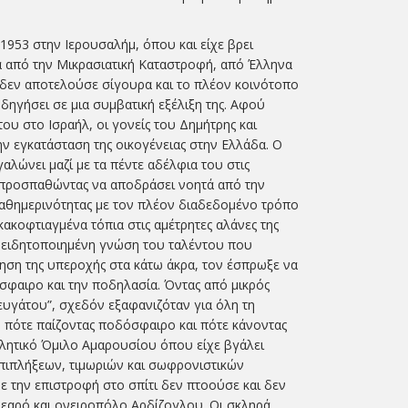
1953 στην Ιερουσαλήμ, όπου και είχε βρει
ά από την Μικρασιατική Καταστροφή, από Έλληνα
, δεν αποτελούσε σίγουρα και το πλέον κοινότοπο
δηγήσει σε μια συμβατική εξέλιξη της. Αφού
του στο Ισραήλ, οι γονείς του Δημήτρης και
ν εγκατάσταση της οικογένειας στην Ελλάδα. Ο
αλώνει μαζί με τα πέντε αδέλφια του στις
ς προσπαθώντας να αποδράσει νοητά από την
καθημερινότητας με τον πλέον διαδεδομένο τρόπο
ακοφτιαγμένα τόπια στις αμέτρητες αλάνες της
νειδητοποιημένη γνώση του ταλέντου που
ηση της υπεροχής στα κάτω άκρα, τον έσπρωξε να
όσφαιρο και την ποδηλασία. Όντας από μικρός
υγάτου”, σχεδόν εξαφανιζόταν για όλη τη
ι, πότε παίζοντας ποδόσφαιρο και πότε κάνοντας
ητικό Όμιλο Αμαρουσίου όπου είχε βγάλει
επιπλήξεων, τιμωριών και σωφρονιστικών
 την επιστροφή στο σπίτι δεν πτοούσε και δεν
νεαρό και ονειροπόλο Αρδίζογλου. Οι σκληρά