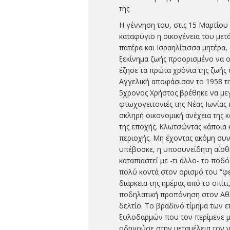
της.
Η γέννηση του, στις 15 Μαρτίου 
καταφύγιο η οικογένεια του μετ
πατέρα και Ισραηλίτισσα μητέρα
ξεκίνημα ζωής προορισμένο να ο
έζησε τα πρώτα χρόνια της ζωής 
Αγγελική αποφάσισαν το 1958 τη
5χρονος Χρήστος βρέθηκε να μεγ
φτωχογειτονιές της Νέας Ιωνία
σκληρή οικονομική ανέχεια της 
της εποχής. Κλωτσώντας κάποια κ
περιοχής. Μη έχοντας ακόμη συ
υπέβοσκε, η υποσυνείδητη αίσθ
καταπιαστεί με -τι άλλο- το ποδ
πολύ κοντά στον ορισμό του “φε
διάρκεια της ημέρας από το σπίτ
ποδηλατική προπόνηση στον Αθλ
δελτίο. Το βραδινό τίμημα των 
ξυλοδαρμών που τον περίμενε με
οδηγούσε στην μεταμέλεια τον 