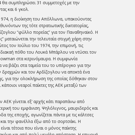
4 θα συμπληρώσει 31 συμμετοχές με την
ας και 6 γκολ.
 1974, η διοίκηση του Απόλλωνα, υπακούοντας
θυνόντων της τότε στρατιωτικής δικτατορίας,
δίζογλου “φύλλο πορείας” για τον Παναθηναϊκό. Η
” ματαιώνεται την τελευταία στιγμή χάρη στην
ος τον Ιούλιο του 1974, την επιμονή, τις
ν διακαή πόθο του Λουκά Μπάρλου να ντύσει τον
howman στα κιτρινόμαυρα. Η συμφωνία
να βάζει στα ταμεία του το υπέρογκο για την
 δραχμών και τον Αρδίζογλου να αποκτά ένα
ς, για την ολοκλήρωση της οποίας δόθηκαν στον
κάποιοι νεαροί παίκτες της ΑΕΚ μεταξύ των
.
 ΑΕΚ γίνεται εξ’ αρχής κάτι παραπάνω από
ξωτερική του εμφάνιση. Ψηλόλιγνος, μαυριδερός και
δα της εποχής, αγωνίζεται πάντα με τις κάλτσες
και την φανέλλα έξω από το σορτσάκι. Η
είναι τέτοια που είναι ο μόνος παίκτης
 ακόμη και από πολύ μεγάλη απόσταση. Η επιμονή