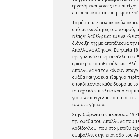
εργαζόμενοι γονείς του απείχαν
διαφορετικότητα του μικρού Χρή
Τα μάτια των συνοικιακών σκάο
από τις ικανότητες του νεαρού,
Νέας Φιλαδέλφειας έμεινε κλειστ
διάνοιξη της με αποτέλεσμα την
Απόλλωνα Αθηνών. Σε ηλικία 18 
την γαλανόλευκη φανέλλα του 
αριστερός οπισθοφύλακας. Βλέ
Απόλλωνα να τον κάνουν επαγγε
ομάδα και για ένα εξάμηνο περί
αποκόπτοντας κάθε δεσμό με το
το τεχνικό επιτελείο και ο συμπ
για την επαγγελματοποίηση του 
του στα γήπεδα.
Στην διάρκεια της περιόδου 19
την ομάδα του Απόλλωνα που τελ
Αρδίζογλου, που στο μεταξύ έχε
συμβάλλει στην επάνοδο του Απ