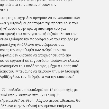
 αρκετά από το να κατανοήσουν την
στου.
υτερς της εποχής δεν άργησαν να εντυπωσιαστούν
 αλλά η Κιτρινόμαυρη “πόρτα” της προσφιλούς του
ή γι’ αυτόν στην πρώτη απόπειρα του για
 καταφυγή του στην γειτονική Ριζούπολη και τον
ετών ξεκίνησε την ποδοσφαιρική του καριέρα με
Ερασιτέχνη Απόλλωνα αγωνιζόμενος σαν
ποντας την απροθυμία των ανθρώπων του
λματία δεν δίστασε να αποχωρήσει από την
που να εργαστεί σε εργοστάσιο προϊόντων ελαίου
 αγαπημένο του ποδόσφαιρο, μέχρι ο Πασάς από
αίκτης του Μπεθάνης να πείσουν την μεν διοίκηση
Αρδίζογλου, τον δε Χρήστο για την επιστροφή
71-72 πρόλαβε να συμπληρώσει 12 συμμετοχές με
ικά υποβιβάστηκε στην Β’ Εθνική. Ο
ι “μετατεθεί” σε θέση πλάγιου μεσοεπιθετικού, θα
όλλωνα στην Α’ Εθνική την αμέσως επόμενη