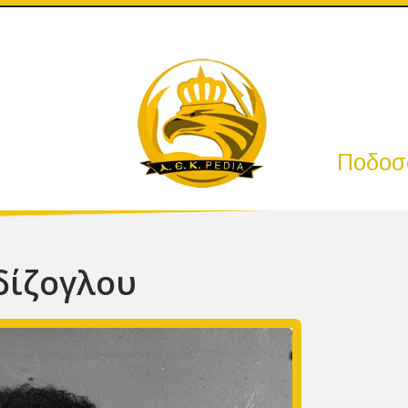
Ποδοσφ
δίζογλου