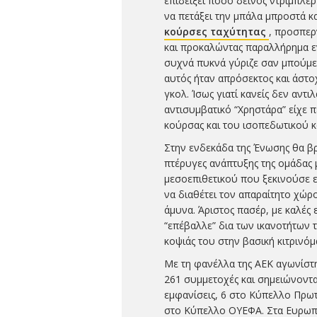
επιδείξει πόσο δεινός ντριμπλ
να πετάξει την μπάλα μπροστά κα
κούρσες ταχύτητας
, προσπερ
και προκαλώντας παραλλήρημα ε
συχνά πυκνά γύριζε σαν μπούμε
αυτός ήταν απρόσεκτος και άστοχ
γκολ. Ίσως γιατί κανείς δεν αντι
αντισυμβατικό “Χρηστάρα” είχε π
κούρσας και του ισοπεδωτικού κ
Στην ενδεκάδα της Ένωσης θα βρ
πτέρυγες ανάπτυξης της ομάδας 
μεσοεπιθετικού που ξεκινούσε ε
να διαθέτει τον απαραίτητο χώρ
άμυνα. Άριστος πασέρ, με καλές
“επέβαλλε” δια των ικανοτήτων τ
κοψιάς του στην βασική κιτρινό
Με τη φανέλλα της ΑΕΚ αγωνίστ
261 συμμετοχές και σημειώνοντα
εμφανίσεις, 6 στο Κύπελλο Πρω
στο Κύπελλο ΟΥΕΦΑ. Στα Ευρωπα