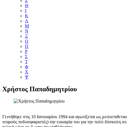
Ζ
Θ
Ι
Κ
Λ
Μ
Ν
Ξ
Ο
Π
Ρ
Σ
Τ
Φ
Χ
Ψ
Χρήστος Παπαδημητρίου
Γεννήθηκε στις 10 Ιανουαρίου 1994 και αγωνίζεται ως μεσοεπιθετικ
νεαρούς ποδοσφαιριστές) την ευκαιρία του για την πολύ δύσκολη σε
τελικά μόνο σε 5 ματς πρωταθλήματος.