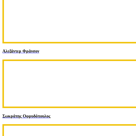
Αλεξάντερ Φράνσον
Σωκράτης Οφρυδόπουλος