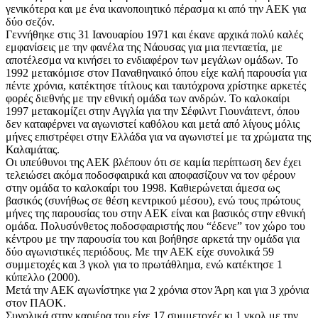
γενικότερα και με ένα ικανοποιητικό πέρασμα κι από την ΑΕΚ για
δύο σεζόν.
Γεννήθηκε στις 31 Ιανουαρίου 1971 και έκανε αρχικά πολύ καλές
εμφανίσεις με την φανέλα της Νάουσας για μια πενταετία, με
αποτέλεσμα να κινήσει το ενδιαφέρον των μεγάλων ομάδων. Το
1992 μετακόμισε στον Παναθηναικό όπου είχε καλή παρουσία για
πέντε χρόνια, κατέκτησε τίτλους και ταυτόχρονα χρίστηκε αρκετές
φορές διεθνής με την εθνική ομάδα των ανδρών. Το καλοκαίρι
1997 μετακομίζει στην Αγγλία για την Σέφιλντ Γιουνάιτεντ, όπου
δεν καταφέρνει να αγωνιστεί καθόλου και μετά από λίγους μόλις
μήνες επιστρέφει στην Ελλάδα για να αγωνιστεί με τα χρώματα της
Καλαμάτας.
Οι υπεύθυνοι της ΑΕΚ βλέπουν ότι σε καμία περίπτωση δεν έχει
τελειώσει ακόμα ποδοσφαιρικά και αποφασίζουν να τον φέρουν
στην ομάδα το καλοκαίρι του 1998. Καθιερώνεται άμεσα ως
βασικός (συνήθως σε θέση κεντρικού μέσου), ενώ τους πρώτους
μήνες της παρουσίας του στην ΑΕΚ είναι και βασικός στην εθνική
ομάδα. Πολυσύνθετος ποδοσφαιριστής που “έδενε” τον χώρο του
κέντρου με την παρουσία του και βοήθησε αρκετά την ομάδα για
δύο αγωνιστικές περιόδους. Με την ΑΕΚ είχε συνολικά 59
συμμετοχές και 3 γκολ για το πρωτάθλημα, ενώ κατέκτησε 1
κύπελλο (2000).
Μετά την ΑΕΚ αγωνίστηκε για 2 χρόνια στον Άρη και για 3 χρόνια
στον ΠΑΟΚ.
Συνολικά στην καριέρα του είχε 17 συμμετοχές κι 1 γκολ με την