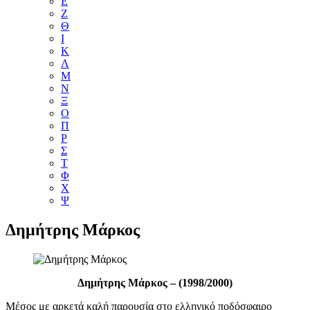
Ε
Ζ
Θ
Ι
Κ
Λ
Μ
Ν
Ξ
Ο
Π
Ρ
Σ
Τ
Φ
Χ
Ψ
Δημήτρης Μάρκος
Δημήτρης Μάρκος – (1998/2000)
Μέσος με αρκετά καλή παρουσία στο ελληνικό ποδόσφαιρο