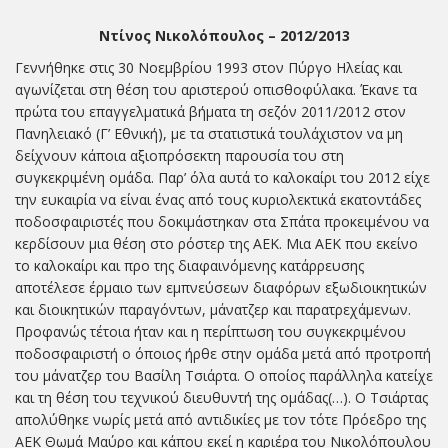
Ντίνος Νικολόπουλος – 2012/2013
Γεννήθηκε στις 30 Νοεμβρίου 1993 στον Πύργο Ηλείας και
αγωνίζεται στη θέση του αριστερού οπισθοφύλακα. Έκανε τα
πρώτα του επαγγελματικά βήματα τη σεζόν 2011/2012 στον
Πανηλειακό (Γ’ Εθνική), με τα στατιστικά τουλάχιστον να μη
δείχνουν κάποια αξιοπρόσεκτη παρουσία του στη
συγκεκριμένη ομάδα. Παρ’ όλα αυτά το καλοκαίρι του 2012 είχε
την ευκαιρία να είναι ένας από τους κυριολεκτικά εκατοντάδες
ποδοσφαιριστές που δοκιμάστηκαν στα Σπάτα προκειμένου να
κερδίσουν μια θέση στο ρόστερ της ΑΕΚ. Μια ΑΕΚ που εκείνο
το καλοκαίρι και προ της διαφαινόμενης κατάρρευσης
αποτέλεσε έρμαιο των εμπνεύσεων διαφόρων εξωδιοικητικών
και διοικητικών παραγόντων, μάνατζερ και παρατρεχάμενων.
Προφανώς τέτοια ήταν και η περίπτωση του συγκεκριμένου
ποδοσφαιριστή ο όποιος ήρθε στην ομάδα μετά από προτροπή
του μάνατζερ του Βασίλη Τσιάρτα. Ο οποίος παράλληλα κατείχε
και τη θέση του τεχνικού διευθυντή της ομάδας(…). Ο Τσιάρτας
απολύθηκε νωρίς μετά από αντιδικίες με τον τότε Πρόεδρο της
ΑΕΚ Θωμά Μαύρο και κάπου εκεί η καριέρα του Νικολόπουλου