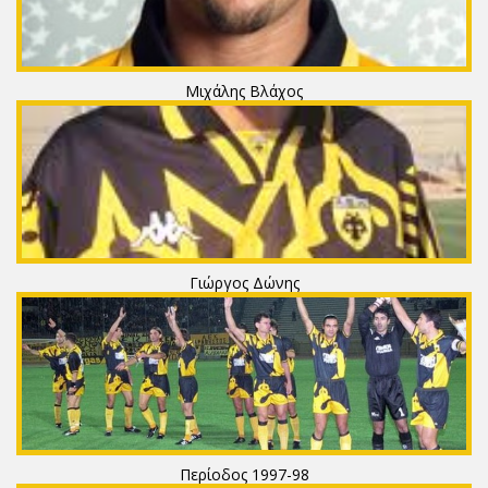
Μιχάλης Βλάχος
Γιώργος Δώνης
Περίοδος 1997-98