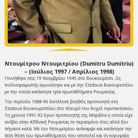
Ντουμίτρου Ντουμιτρίου (Dumitru Dumitriu)
– (Ιούλιος 1997 / Απρίλιος 1998)
Γεννήθηκε στις 19 Νοεμβρίου 1945 στο Βουκουρέστι. Ως
ποδοσφαιριστής αγωνίστηκε και με την Στεάουα Βοκουρεστίου
με την οποία κατέκτησε τρία πρωταθλήματα Ρουμανίας.
Την περίοδο 1988-90 διετέλεσε βοηθός προπονητή στη
Στεάουα Βουκουρεστίου στο πλευρό του Άνχελ Ιορντανέσκου.
Τη χρονιά 1991-92 έγινε προπονητής της Μπράϊλα η οποία είχε
ανέβει στην ΑΈθνική Ρουμανίας το περασμένο έτος αλλά δεν
πήγαινε καλά. Με τον Ντουμιτρίου ανέκαμψε και κατέκτησε την
έκτη θέση του πρωταθλήματος που αποτελεί και τη κορυφαία