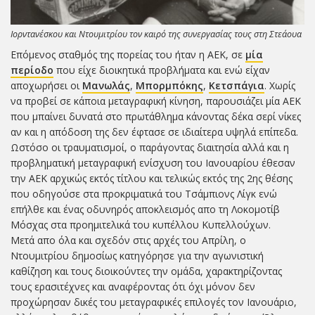
Ιορντανέσκου και Ντουμιτρίου τον καιρό της συνεργασίας τους στη Στεάουα
Επόμενος σταθμός της πορείας του ήταν η ΑΕΚ, σε
μία
περίοδο
που είχε διοικητικά προβλήματα και ενώ είχαν
αποχωρήσει οι
Μανωλάς
,
Μπορμπόκης
,
Κετσπάγια
. Xωρίς
να προβεί σε κάποια μεταγραφική κίνηση, παρουσιάζει μία ΑΕΚ
που μπαίνει δυνατά στο πρωτάθλημα κάνοντας δέκα σερί νίκες
αν και η απόδοση της δεν έφτασε σε ιδιαίτερα υψηλά επίπεδα.
Ωστόσο οι τραυματισμοί, ο παράγοντας διαιτησία αλλά και η
προβληματική μεταγραφική ενίσχυση του Ιανουαρίου έθεσαν
την ΑΕΚ αρχικώς εκτός τίτλου και τελικώς εκτός της 2ης θέσης
που οδηγούσε στα προκριματικά του Τσάμπιονς Λίγκ ενώ
επήλθε και ένας οδυνηρός αποκλεισμός απο τη Λοκομοτίβ
Μόσχας στα προημιτελικά του κυπέλλου Κυπελλούχων.
Μετά απο όλα και σχεδόν στις αρχές του Απρίλη, ο
Ντουμιτρίου δημοσίως κατηγόρησε για την αγωνιστική
καθίζηση και τους διοικούντες την ομάδα, χαρακτηρίζοντας
τους ερασιτέχνες και αναφέροντας ότι όχι μόνον δεν
προχώρησαν δικές του μεταγραφικές επιλογές τον Ιανουάριο,