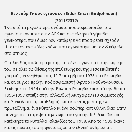
Εϊντούρ Γκούντγιονσεν (Eidur Smari Gudjohnsen) –
(2011/2012)
Ένα από τα μεγαλύτερα ονόματα ποδοσφαιριστών που
αγωνίστηκαν ποτέ στην ΑΕΚ και στα ελληνικά γήπεδα
γενικότερα, που όμως δεν κατάφερε να προσφέρει σχεδόν
τίποτα τον ένα μόλις χρόνο που αγωνίστηκε με τον δικέφαλο
στο στήθος.
Ο ισλανδός ποδοσφαιριστής που έχει αγωνιστεί στην καριέρα
του σε όλες τις θέσεις της επιθετικής και της μεσοεπιθετικής
γραμμής, γεννήθηκε στις 15 Σεπτεμβρίου 1978 στο Ρέικιαβικ
και είναι γιος πρώην ποδοσφαιριστή (Άρνορ Γκούντγιονσεν).
Ξεκίνησε το 1994 από την Βάλουρ Ρέκιαβικ και κατά την διετία
1995/1997 έπαιξε στην ολλανδική Αιντχόφεν (13 συμμετοχές
και 3 γκολ στο πρωτάθλημα), κατακτώντας μαζί της ένα
πρωτάθλημα, ένα κύπελλο κι ένα σούπερ καπ Ολλανδίας. Στην
συνέχεια επέστρεψε στην χώρα του για την ΚΡ Ρέκιαβικ και
κατέκτησε το κύπελλο Ισλανδίας του 1998. Από το 1996 έκανε
και τις πρώτες του εμφανίσεις με την εθνική ανδρών της