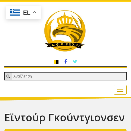
EL
Εϊντούρ Γκούντγιονσεν