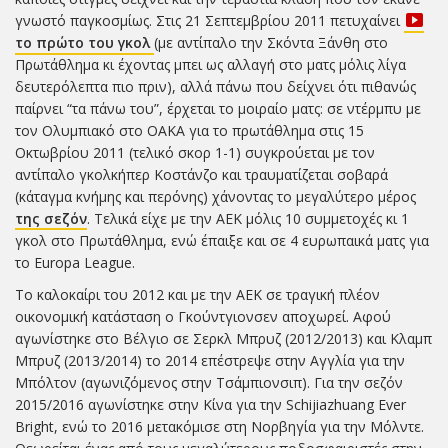
γνωστό παγκοσμίως. Στις 21 Σεπτεμβρίου 2011 πετυχαίνει
το πρώτο του γκολ
(με αντίπαλο την Σκόντα Ξάνθη στο
Πρωτάθλημα κι έχοντας μπει ως αλλαγή στο ματς μόλις λίγα
δευτερόλεπτα πιο πριν), αλλά πάνω που δείχνει ότι πιθανώς
παίρνει “τα πάνω του”, έρχεται το μοιραίο ματς: σε ντέρμπυ με
τον Ολυμπιακό στο ΟΑΚΑ για το πρωτάθλημα στις 15
Οκτωβρίου 2011 (τελικό σκορ 1-1) συγκρούεται με τον
αντίπαλο γκολκήπερ Κοστάνζο και τραυματίζεται σοβαρά
(κάταγμα κνήμης και περόνης) χάνοντας το μεγαλύτερο μέρος
της σεζόν
. Τελικά είχε με την ΑΕΚ μόλις 10 συμμετοχές κι 1
γκολ στο Πρωτάθλημα, ενώ έπαιξε και σε 4 ευρωπαικά ματς για
το Europa League.
Το καλοκαίρι του 2012 και με την ΑΕΚ σε τραγική πλέον
οικονομική κατάσταση ο Γκούντγιονσεν αποχωρεί. Αφού
αγωνίστηκε στο Βέλγιο σε Σερκλ Μπρυζ (2012/2013) και Κλαμπ
Μπρυζ (2013/2014) το 2014 επέστρεψε στην Αγγλία για την
Μπόλτον (αγωνιζόμενος στην Τσάμπιονσιπ). Για την σεζόν
2015/2016 αγωνίστηκε στην Κίνα για την Schijiazhuang Ever
Bright, ενώ το 2016 μετακόμισε στη Νορβηγία για την Μόλντε.