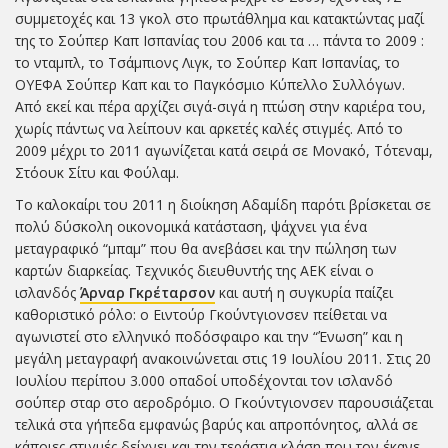
συμμετοχές και 13 γκολ στο πρωτάθλημα και κατακτώντας μαζί
της το Σούπερ Καπ Ισπανίας του 2006 και τα … πάντα το 2009 :
το νταμπλ, το Τσάμπιονς Λιγκ, το Σούπερ Καπ Ισπανίας, το
ΟΥΕΦΑ Σούπερ Καπ και το Παγκόσμιο Κύπελλο Συλλόγων.
Από εκεί και πέρα αρχίζει σιγά-σιγά η πτώση στην καριέρα του,
χωρίς πάντως να λείπουν και αρκετές καλές στιγμές. Από το
2009 μέχρι το 2011 αγωνίζεται κατά σειρά σε Μονακό, Τότεναμ,
Στόουκ Σίτυ και Φούλαμ.
Το καλοκαίρι του 2011 η διοίκηση Αδαμίδη παρότι βρίσκεται σε
πολύ δύσκολη οικονομικά κατάσταση, ψάχνει για ένα
μεταγραφικό “μπαμ” που θα ανεβάσει και την πώληση των
καρτών διαρκείας. Τεχνικός διευθυντής της ΑΕΚ είναι ο
ισλανδός
Άρναρ Γκρέταρσον
και αυτή η συγκυρία παίζει
καθοριστικό ρόλο: ο Ειντούρ Γκούντγιονσεν πείθεται να
αγωνιστεί στο ελληνικό ποδόσφαιρο και την “Ένωση” και η
μεγάλη μεταγραφή ανακοινώνεται στις 19 Ιουλίου 2011. Στις 20
Ιουλίου περίπου 3.000 οπαδοί υποδέχονται τον ισλανδό
σούπερ σταρ στο αεροδρόμιο. Ο Γκούντγιονσεν παρουσιάζεται
τελικά στα γήπεδα εμφανώς βαρύς και απροπόνητος, αλλά σε
κάποιες στιγμές δείχνει και την τεράστια κλάση που τον έκανε