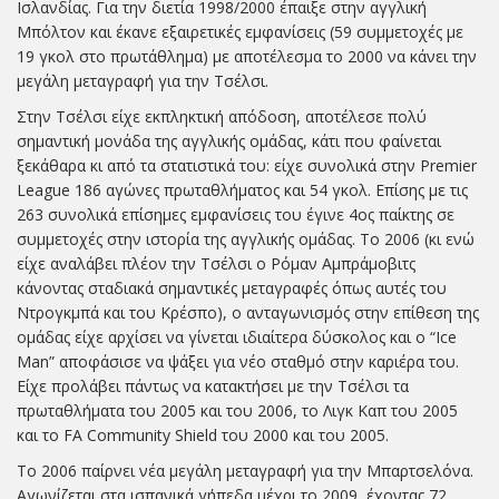
Ισλανδίας. Για την διετία 1998/2000 έπαιξε στην αγγλική
Μπόλτον και έκανε εξαιρετικές εμφανίσεις (59 συμμετοχές με
19 γκολ στο πρωτάθλημα) με αποτέλεσμα το 2000 να κάνει την
μεγάλη μεταγραφή για την Τσέλσι.
Στην Τσέλσι είχε εκπληκτική απόδοση, αποτέλεσε πολύ
σημαντική μονάδα της αγγλικής ομάδας, κάτι που φαίνεται
ξεκάθαρα κι από τα στατιστικά του: είχε συνολικά στην Premier
League 186 αγώνες πρωταθλήματος και 54 γκολ. Επίσης με τις
263 συνολικά επίσημες εμφανίσεις του έγινε 4ος παίκτης σε
συμμετοχές στην ιστορία της αγγλικής ομάδας. Το 2006 (κι ενώ
είχε αναλάβει πλέον την Τσέλσι ο Ρόμαν Αμπράμοβιτς
κάνοντας σταδιακά σημαντικές μεταγραφές όπως αυτές του
Ντρογκμπά και του Κρέσπο), ο ανταγωνισμός στην επίθεση της
ομάδας είχε αρχίσει να γίνεται ιδιαίτερα δύσκολος και ο “Ice
Man” αποφάσισε να ψάξει για νέο σταθμό στην καριέρα του.
Είχε προλάβει πάντως να κατακτήσει με την Τσέλσι τα
πρωταθλήματα του 2005 και του 2006, το Λιγκ Καπ του 2005
και το FA Community Shield του 2000 και του 2005.
Το 2006 παίρνει νέα μεγάλη μεταγραφή για την Μπαρτσελόνα.
Αγωνίζεται στα ισπανικά γήπεδα μέχρι το 2009, έχοντας 72