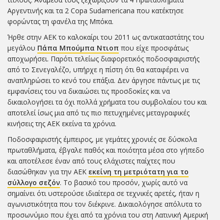
Αργεντινής και τα 2 Copa Sudamericana που κατέκτησε
φορώντας τη φανέλα της Μπόκα.
Ήρθε στην ΑΕΚ το καλοκαίρι του 2011 ως αντικαταστάτης του
μεγάλου
Πάπα Μπούμπα Ντιοπ
που είχε προσφάτως
αποχωρήσει. Παρότι τελείως διαφορετικός ποδοσφαιριστής
από το Σενεγαλέζο, υπήρχε η πίστη ότι θα καταφέρει να
αναπληρώσει το κενό του επάξια. Δεν άργησε πάντως με τις
εμφανίσεις του να δικαιώσει τις προσδοκίες και να
δικαιολογήσει τα όχι πολλά χρήματα του συμβολαίου του και
αποτελεί ίσως μια από τις πιο πετυχημένες μεταγραφικές
κινήσεις της ΑΕΚ εκείνα τα χρόνια.
Ποδοσφαιριστής έμπειρος, με γεμάτες χρονιές σε δύσκολα
πρωταθλήματα, έβγαλε παθός και ποιότητα μέσα στο γήπεδο
και αποτέλεσε έναν από τους ελάχιστες παίχτες που
διασώθηκαν για την ΑΕΚ
εκείνη τη μετριότατη για το
σύλλογο σεζόν
. Το βασικό του προσόν, χωρίς αυτό να
σημαίνει ότι υστερούσε ιδιαίτερα σε τεχνικές αρετές, ήταν η
αγωνιστικότητα που τον διέκρινε. Δικαιολόγησε απόλυτα το
προσωνύμιο που έχει από τα χρόνια του στη Λατινική Αμερική