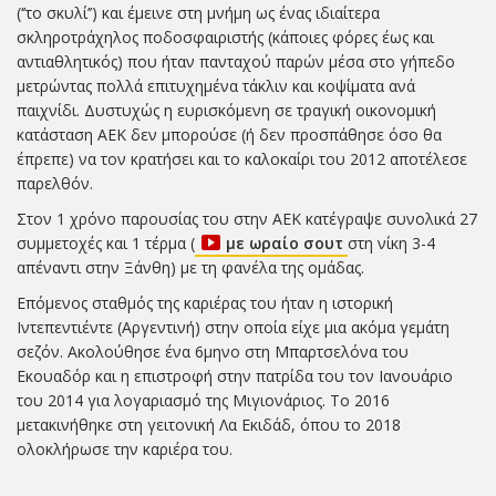
(‘’το σκυλί’’) και έμεινε στη μνήμη ως ένας ιδιαίτερα
σκληροτράχηλος ποδοσφαιριστής (κάποιες φόρες έως και
αντιαθλητικός) που ήταν πανταχού παρών μέσα στο γήπεδο
μετρώντας πολλά επιτυχημένα τάκλιν και κοψίματα ανά
παιχνίδι. Δυστυχώς η ευρισκόμενη σε τραγική οικονομική
κατάσταση ΑΕΚ δεν μπορούσε (ή δεν προσπάθησε όσο θα
έπρεπε) να τον κρατήσει και το καλοκαίρι του 2012 αποτέλεσε
παρελθόν.
Στον 1 χρόνο παρουσίας του στην ΑΕΚ κατέγραψε συνολικά 27
συμμετοχές και 1 τέρμα (
με ωραίο σουτ
στη νίκη 3-4
απέναντι στην Ξάνθη) με τη φανέλα της ομάδας.
Επόμενος σταθμός της καριέρας του ήταν η ιστορική
Ιντεπεντιέντε (Αργεντινή) στην οποία είχε μια ακόμα γεμάτη
σεζόν. Ακολούθησε ένα 6μηνο στη Μπαρτσελόνα του
Εκουαδόρ και η επιστροφή στην πατρίδα του τον Ιανουάριο
του 2014 για λογαριασμό της Μιγιονάριος. Το 2016
μετακινήθηκε στη γειτονική Λα Εκιδάδ, όπου το 2018
ολοκλήρωσε την καριέρα του.