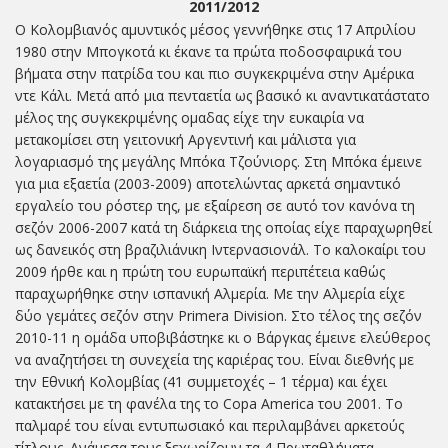
2011/2012
O Κολομβιανός αμυντικός μέσος γεννήθηκε στις 17 Απριλίου
1980 στην Μπογκοτά κι έκανε τα πρώτα ποδοσφαιρικά του
βήματα στην πατρίδα του και πιο συγκεκριμένα στην Αμέρικα
ντε Κάλι. Μετά από μια πενταετία ως βασικό κι αναντικατάστατο
μέλος της συγκεκριμένης ομαδας είχε την ευκαιρία να
μετακομίσει στη γειτονική Αργεντινή και μάλιστα για
λογαριασμό της μεγάλης Μπόκα Τζούνιορς. Στη Μπόκα έμεινε
για μια εξαετία (2003-2009) αποτελώντας αρκετά σημαντικό
εργαλείο του ρόστερ της, με εξαίρεση σε αυτό τον κανόνα τη
σεζόν 2006-2007 κατά τη διάρκεια της οποίας είχε παραχωρηθεί
ως δανεικός στη βραζιλιάνικη Ιντερνασιονάλ. Το καλοκαίρι του
2009 ήρθε και η πρώτη του ευρωπαϊκή περιπέτεια καθώς
παραχωρήθηκε στην ισπανική Αλμερία. Με την Αλμερία είχε
δύο γεμάτες σεζόν στην Primera Division. Στο τέλος της σεζόν
2010-11 η ομάδα υποβιβάστηκε κι ο Βάργκας έμεινε ελεύθερος
να αναζητήσει τη συνεχεία της καριέρας του. Είναι διεθνής με
την Εθνική Κολομβίας (41 συμμετοχές – 1 τέρμα) και έχει
κατακτήσει με τη φανέλα της το Copa America του 2001. Το
παλμαρέ του είναι εντυπωσιακό και περιλαμβάνει αρκετούς
τίτλους. Ανάμεσα τους ξεχωρίζουν τα 4 Πρωταθλήματα