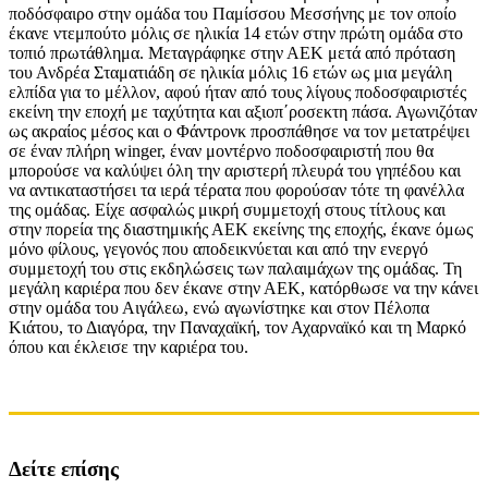
ποδόσφαιρο στην ομάδα του Παμίσσου Μεσσήνης με τον οποίο
έκανε ντεμπούτο μόλις σε ηλικία 14 ετών στην πρώτη ομάδα στο
τοπιό πρωτάθλημα. Μεταγράφηκε στην ΑΕΚ μετά από πρόταση
του Ανδρέα Σταματιάδη σε ηλικία μόλις 16 ετών ως μια μεγάλη
ελπίδα για το μέλλον, αφού ήταν από τους λίγους ποδοσφαιριστές
εκείνη την εποχή με ταχύτητα και αξιοπ΄ροσεκτη πάσα. Αγωνιζόταν
ως ακραίος μέσος και ο Φάντρονκ προσπάθησε να τον μετατρέψει
σε έναν πλήρη winger, έναν μοντέρνο ποδοσφαιριστή που θα
μπορούσε να καλύψει όλη την αριστερή πλευρά του γηπέδου και
να αντικαταστήσει τα ιερά τέρατα που φορούσαν τότε τη φανέλλα
της ομάδας. Είχε ασφαλώς μικρή συμμετοχή στους τίτλους και
στην πορεία της διαστημικής ΑΕΚ εκείνης της εποχής, έκανε όμως
μόνο φίλους, γεγονός που αποδεικνύεται και από την ενεργό
συμμετοχή του στις εκδηλώσεις των παλαιμάχων της ομάδας. Τη
μεγάλη καριέρα που δεν έκανε στην ΑΕΚ, κατόρθωσε να την κάνει
στην ομάδα του Αιγάλεω, ενώ αγωνίστηκε και στον Πέλοπα
Κιάτου, το Διαγόρα, την Παναχαϊκή, τον Αχαρναϊκό και τη Μαρκό
όπου και έκλεισε την καριέρα του.
Δείτε επίσης