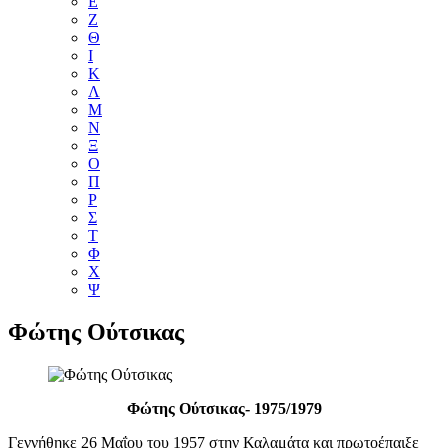
Ε
Ζ
Θ
Ι
Κ
Λ
Μ
Ν
Ξ
Ο
Π
Ρ
Σ
Τ
Φ
Χ
Ψ
Φώτης Ούτσικας
Φώτης Ούτσικας- 1975/1979
Γεννήθηκε 26 Μαΐου του 1957 στην Καλαμάτα και πρωτοέπαιξε