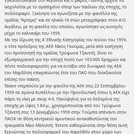
Εγκαταστάθηκαν στο Αιγάλεω και ο μικρός Γιάννης άρχισε να
ασχολείται με το αγαπημένο σπορ των παιδιών της εποχής, το
ποδόσφαιρο. Ξεκίνησε να αγωνίζεται με την φανέλλα της
ομάδας “Άρτεμις” και σε ηλικία 16 ετών μεταγράφηκε στον Α.Ο.
Αιγάλεω, με τη φανέλα του οποίου, αγωνίστηκε ως κυνηγός
μέχρι το καλοκαίρι του 1959.
Με την ίδρυση της Α’ Εθνικής Κατηγορίας τον Ιούνιο του 1959,
ο τότε πρόεδρος της ΑΕΚ Νίκος Γκούμας, μετά από εισήγηση
του προπονητή της ομάδας Τρύφωνα Τζανετή, δίνει το
εξωπραγματικό για την εποχή ποσό των 103.000 δραχμών και
πέντε ποδοσφαιριστές για να εντάξει στο δυναμικό της ΑΕΚ
τον Μαρδίτση επικρατώντας έτσι του ΠΑΟ που διεκδικούσε
επίσης τον παίκτη.
Έκανε ντεμπούτο με την φανέλα της ΑΕΚ στις 23 Σεπτεμβρίου
1959 σε αγώνα Κυπέλλου με την Προοδευτική όπου η ΑΕΚ είχε
πάρει τη νίκη με σκορ 4-0. Πανύψηλος για τα δεδομένα της
εποχής με ύψος 1.84 μ., χρησιμοποιείται από τον Τρύφωνα
Τζανετή στις 13 Δεκεμβρίου 1959 στην Τούμπα απέναντι στον
ΠΑΟΚ σε θέση κεντρικού αμυντικού αντικαθιστώντας τον
τραυματία Νίκο Μελισσή. Έκτοτε καθιερώνεται στην θέση αυτή
ξεχνώντας το ποδοσφαιρικό του παρελθόν στον χώρο των