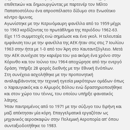
επιθετικών και δημιουργώντας με παρτενέρ τον Μίλτο
Παπαποστόλου ένα απροσπέλαστο δίδυμο στο Ενωσίτικο
κέντρο άμυνας.
Αγωνίστηκε με την Κιτρινόμαυρη φανέλλα από το 1959 μέχρι
το 1963 κερδίζοντας το πρωτάθλημα της περιόδου 1962-63.
Είχε 115 συμμετοχές ενώ σημείωσε και ένα γκολ. Η τελευταία
εμφάνιση του με την φανέλλα της ΑΕΚ ήταν στις στις 7 Ιουλίου
1963 στην ήττα με 1-0 από τον Άρη στο Καυταντζόγλειο. Μετά
την ΑΕΚ συνέχισε την καριέρα του για ακόμη ένα χρόνο στην
Κόρινθο και τον Ιούνιο του 1964 αποχώρησε από την ενεργό
δράση. Υπήρξε 28 φορές διεθνής με την Εθνική Ενόπλων.
Στη συνέχεια ασχολήθηκε με την προπονητική
αναλαμβάνοντας την τεχνική ηγεσία μικρότερων ομάδων όπως
ο Χαραυγιακός και ο Αλμυρός Βόλου ενώ δραστηριοποιήθηκε
και στον χώρο του τέννις, του οποίου υπήρξε φανατικός
λάτρης.
Ήταν παντρεμένος από το 1971 με την σύζυγο του Ειρήνη και
μαζί απέκτησαν μία κόρη. Επαγγελματικά εργαζόταν ως
μηχανικός αεροσκαφών στην Πολεμική Αεροπορία απ’ όπου
συνταξιοδοτήθηκε το 1983.