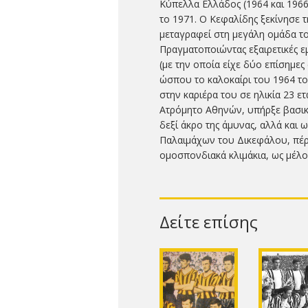
Κύπελλα Ελλάδος (1964 και 1966)
το 1971. O Κεφαλίδης ξεκίνησε 
μεταγραφεί στη μεγάλη ομάδα το
Πραγματοποιώντας εξαιρετικές ε
(με την οποία είχε δύο επίσημες
ώσπου το καλοκαίρι του 1964 το
στην καριέρα του σε ηλικία 23 ε
Ατρόμητο Αθηνών, υπήρξε βασικ
δεξί άκρο της άμυνας, αλλά και 
Παλαιμάχων του Δικεφάλου, πέρασ
ομοσπονδιακά κλιμάκια, ως μέλο
Δείτε επίσης