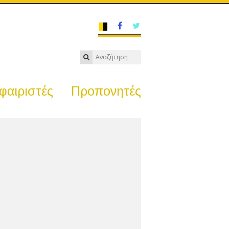
αιριστές
Προπονητές