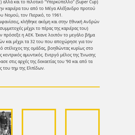
 αλλά και το πιλοτικό “Υπερκύπελλο” (Super Cup)
την καριέρα του από το Μέγα Αλέξανδρο προτού
υ Νομού, τον Πιερικό, το 1961.
μφανίσεις, κλήθηκε ακόμη και στην Εθνική Ανδρών
 συμμετοχές μέχρι το πέρας της καριέρας του)
ν πρόσεξε η ΑΕΚ. Έκανε λοιπόν το μεγάλο βήμα
τών και μέχρι τα 32 του που αποχώρησε για τον
ό στέλεχος της ομάδας, βοηθώντας κυρίως στο
ως κεντρικός αμυντικός. Ενεργό μέλος της Ένωσης
ε στις αρχές της δεκαετίας του ’90 και από τα
ς του τημ της Ελπίδων.