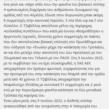
ένα γκολ και «πήρε σπίτι του» την φανέλα του βασικού στόπερ.
Η εμπνευσμένη διαχείριση του ανθρώπινου δυναμικού της
ομάδας από τον Αλμέιδα, έδωσε στον Βυρωνιώτη μπακ ακόμη
8 συμμετοχές στην κανονική περίοδο, 5 στα πλέι-οφ και 5 στο
Κύπελλο. Ο Τζαβέλλας αποτέλεσε μέλος της περίφημης
«ενδεκάδας Κυπέλλου» που κατά μία έννοια «θεσμοθέτησε» ο
Αργεντινός τεχνικός, δίνοντας χρόνο συμμετοχής σε παίκτες
που δεν αποτελούσαν βασικές επιλογές στο Πρωτάθλημα και
που οδήγησε την «Ένωση» μέχρι την κατάκτηση του Τροπαίου,
αν και δεν μετείχε στην αποστολή του 2ου Ημιτελικού με τον
Ολυμπιακό και του Τελικού με τον ΠΑΟΚ. Στις 9 Ιουνίου 2023,
με το συμβόλαιο του να έχει ολοκληρωθεί, η ΠΑΕ ΑΕΚ
αποχαιρέτησε τον έμπειρο αμυντικό, ευχαριστώντας τον για
την προσφορά του στην κατάκτηση του Νταμπλ από την ομάδα
μετά από 45 χρόνια. Ο Τζαβέλλας αποχαιρέτησε την
Νταμπλούχο Ελλάδας με συνολικά 51 συμμετοχές και 2 γκολ
ενώ με την Κιτρινόμαυρη φανέλα κατέκτησε τα δύο μοναδικά
Τρόπαια της καριέρας του.
Έναν μήνα μετά, στις 9 Ιουλίου 2023, ο διεθνής στόπερ
ανακοινώθηκε από την νεοφώτιστη στην Α’ Κατηγορία του