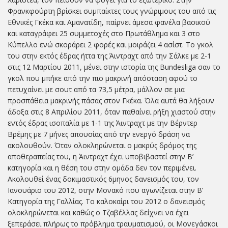
Φρανκφούρτη βρίσκει συμπαίκτες τους γνώριμους του από τις
Εθνικές Γκέκα και Αμανατίδη, παίρνει άμεσα φανέλα βασικού
και καταγράφει 25 συμμετοχές στο Πρωτάθλημα και 3 στο
Κύπελλο ενώ σκοράρει 2 φορές και μοιράζει 4 ασίστ. Το γκολ
του στην εκτός έδρας ήττα της Άιντραχτ από την Σάλκε με 2-1
στις 12 Μαρτίου 2011, μένει στην ιστορία της Bundesliga σαν το
γκολ που μπήκε από την πιο μακρινή απόσταση αφού το
πετυχαίνει με σουτ από τα 73,5 μέτρα, μάλλον σε μια
προσπάθεια μακρινής πάσας στον Γκέκα. Όλα αυτά θα λήξουν
άδοξα στις 8 Απριλίου 2011, όταν παθαίνει ρήξη χιαστού στην
εντός έδρας ισοπαλία με 1-1 της Άιντραχτ με την Βέρντερ
Βρέμης με 7 μήνες απουσίας από την ενεργό δράση να
ακολουθούν. Όταν ολοκληρώνεται ο μακρύς δρόμος της
αποθεραπείας του, η Άιντραχτ έχει υποβιβαστεί στην Β’
κατηγορία και η θέση του στην ομάδα δεν τον περιμένει.
Ακολουθεί ένας δοκιμαστικός 6μηνος δανεισμός του, τον
Ιανουάριο του 2012, στην Μονακό που αγωνίζεται στην Β’
Κατηγορία της Γαλλίας. Το καλοκαίρι του 2012 ο δανεισμός
ολοκληρώνεται και καθώς ο Τζαβέλλας δείχνει να έχει
ξεπεράσει πλήρως το πρόβλημα τραυματισμού, οι Μονεγάσκοι