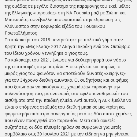
της ομάδας σε μεγάλο διάστημα της παραμονής του εκεί, μέλος
της Ελληνικής «παροικίας» στη ΝΑ Τουρκία μαζί με Σιώπη και
Μπακασέτα, συνέβαλλε αποφασιστικά στην εδραίωση της
Αλάνιασπορ στην κορυφαία εξάδα του Τουρκικού
Πρωταθλήματος.
Το καλοκαίρι του 2018 παντρεύτηκε με πολιτικό γάμο στην
Κρήτη την «Μις Ελλάς» 2012 Αθηνά Πικράκη ενώ τον Οκτώβριο
του ίδιου χρόνου γεννήθηκε ο γιος τους.
Το καλοκαίρι του 2021, ένιωσε για δεύτερη φορά τον νόστο
της επιστροφής στην πατρίδα. Η οικογένεια και -κυρίως- ο
μικρός γιος του φαινόταν να αποτελούν δυνατές «Σειρήνες»
για τον 34χρονο διεθνή αμυντικό. Οι συζητήσεις και οι φήμες
που ξεκίνησαν να ακούγονται, χρωμάτιζαν «πράσινη» την
παλιννόστηση του, με αναφορές στα «φιλοπαναθηναϊκά» του
αισθήματα από την παιδική ηλικία. Αντί αυτού, η ΑΕΚ έμελλε να
είναι ο επόμενος σταθμός του διεθνή μπακ σε μια «τρίτη και
φαρμακερή» απόπειρα συνεργασίας μετά τις δύο αποτυχημένες
που είχαν προηγηθεί στο παρελθόν. Μετά από αρκετές
συζητήσεις, οι δύο πλευρές ήρθαν σε συμφωνία για 2ετές
συμβόλαιο στις 30 Ιουνίου 2021 με την είδηση να μην γίνεται