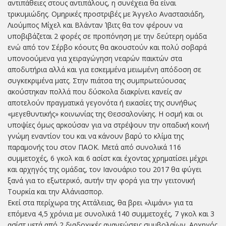
αντιπάθειες στους αντιπάλους, η συνέχεια θα είναι
τρικυμιώδης. Ομηρικές προστριβές με Άγγελο Αναστασιάδη,
Λιούμπος Μίχελ και Βλάνταν Ίβιτς θα τον φέρουν να
υποβιβάζεται 2 φορές σε προπόνηση με την δεύτερη ομάδα
ενώ από τον Σέρβο κόουτς θα ακουστούν και πολύ σοβαρά
υπονοούμενα για χειραγώγηση νεαρών παικτών στα
αποδυτήρια αλλά και για εσκεμμένα μειωμένη απόδοση σε
συγκεκριμένα ματς. Στην πιάτσα της συμπρωτεύουσας
ακούστηκαν πολλά που δύσκολα διακρίνει κανείς αν
αποτελούν πραγματικά γεγονότα ή εικασίες της συνήθως
«μεγεθυντικής» κοινωνίας της Θεσσαλονίκης. Η οσμή και οι
υποψίες όμως αρκούσαν για να στρέψουν την οπαδική κοινή
γνώμη εναντίον του και να κάνουν βαρύ το κλίμα της
παραμονής του στον ΠΑΟΚ. Μετά από συνολικά 116
συμμετοχές, 6 γκολ και 6 ασίστ και έχοντας χρηματίσει μέχρι
και αρχηγός της ομάδας, τον Ιανουάριο του 2017 θα φύγει
ξανά για το εξωτερικό, αυτήν την φορά για την γειτονική
Τουρκία και την Αλάνιασπορ.
Εκεί στα περίχωρα της Αττάλειας, θα βρει «λιμάνι» για τα
επόμενα 4,5 χρόνια με συνολικά 140 συμμετοχές, 7 γκολ και 3
ασίστ μετά από 2 διαδοχικές ανανεώσεις συμβολαίων. Αρχηγός