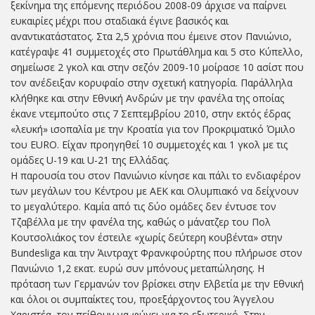
ξεκίνημα της επόμενης περιόδου 2008-09 άρχισε να παίρνει
ευκαιρίες μέχρι που σταδιακά έγινε βασικός και
αναντικατάστατος. Στα 2,5 χρόνια που έμεινε στον Πανιώνιο,
κατέγραψε 41 συμμετοχές στο Πρωτάθλημα και 5 στο Κύπελλο,
σημείωσε 2 γκολ και στην σεζόν 2009-10 μοίρασε 10 ασίστ που
τον ανέδειξαν κορυφαίο στην σχετική κατηγορία. Παράλληλα
κλήθηκε και στην Εθνική Ανδρών με την φανέλα της οποίας
έκανε ντεμπούτο στις 7 Σεπτεμβρίου 2010, στην εκτός έδρας
«λευκή» ισοπαλία με την Κροατία για τον Προκριματικό Όμιλο
του EURO. Είχαν προηγηθεί 10 συμμετοχές και 1 γκολ με τις
ομάδες U-19 και U-21 της Ελλάδας.
Η παρουσία του στον Πανιώνιο κίνησε και πάλι το ενδιαφέρον
των μεγάλων του Κέντρου με ΑΕΚ και Ολυμπιακό να δείχνουν
το μεγαλύτερο. Καμία από τις δύο ομάδες δεν έντυσε τον
Τζαβέλλα με την φανέλα της, καθώς ο μάνατζερ του Πολ
Κουτσολιάκος τον έστειλε «χωρίς δεύτερη κουβέντα» στην
Bundesliga και την Άιντραχτ Φρανκφούρτης που πλήρωσε στον
Πανιώνιο 1,2 εκατ. ευρώ συν μπόνους μεταπώλησης. Η
πρόταση των Γερμανών τον βρίσκει στην Ελβετία με την Εθνική
και όλοι οι συμπαίκτες του, προεξάρχοντος του Άγγελου
Χαριστέα, τον πείθουν να φύγει για το εξωτερικό. Στην