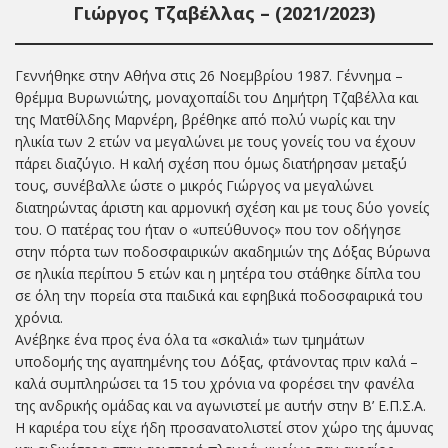
Γιώργος Τζαβέλλας – (2021/2023)
Γεννήθηκε στην Αθήνα στις 26 Νοεμβρίου 1987. Γέννημα –
θρέμμα Βυρωνιώτης, μοναχοπαίδι του Δημήτρη Τζαβέλλα και
της Ματθίλδης Μαρνέρη, βρέθηκε από πολύ νωρίς και την
ηλικία των 2 ετών να μεγαλώνει με τους γονείς του να έχουν
πάρει διαζύγιο. Η καλή σχέση που όμως διατήρησαν μεταξύ
τους, συνέβαλλε ώστε ο μικρός Γιώργος να μεγαλώνει
διατηρώντας άριστη και αρμονική σχέση και με τους δύο γονείς
του. Ο πατέρας του ήταν ο «υπεύθυνος» που τον οδήγησε
στην πόρτα των ποδοσφαιρικών ακαδημιών της Δόξας Βύρωνα
σε ηλικία περίπου 5 ετών και η μητέρα του στάθηκε δίπλα του
σε όλη την πορεία στα παιδικά και εφηβικά ποδοσφαιρικά του
χρόνια.
Ανέβηκε ένα προς ένα όλα τα «σκαλιά» των τμημάτων
υποδομής της αγαπημένης του Δόξας, φτάνοντας πριν καλά –
καλά συμπληρώσει τα 15 του χρόνια να φορέσει την φανέλα
της ανδρικής ομάδας και να αγωνιστεί με αυτήν στην Β’ Ε.Π.Σ.Α.
Η καριέρα του είχε ήδη προσανατολιστεί στον χώρο της άμυνας