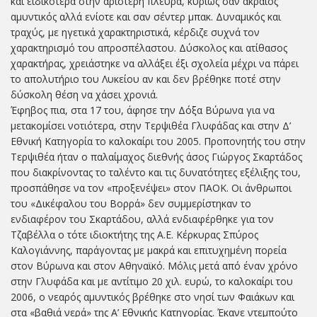
και ειδικότερα στην αριστερή πλευρά, κυρίως σαν ακραίος
αμυντικός αλλά ενίοτε και σαν σέντερ μπακ. Δυναμικός και
τραχύς, με ηγετικά χαρακτηριστικά, κέρδιζε συχνά τον
χαρακτηρισμό του απροσπέλαστου. Δύσκολος και ατίθασος
χαρακτήρας, χρειάστηκε να αλλάξει έξι σχολεία μέχρι να πάρει
το απολυτήριο του Λυκείου αν και δεν βρέθηκε ποτέ στην
δύσκολη θέση να χάσει χρονιά.
Έφηβος πια, στα 17 του, άφησε την Δόξα Βύρωνα για να
μετακομίσει νοτιότερα, στην Τερψιθέα Γλυφάδας και στην Δ’
Εθνική Κατηγορία το καλοκαίρι του 2005. Προπονητής του στην
Τερψιθέα ήταν ο παλαίμαχος διεθνής άσος Γιώργος Σκαρτάδος
που διακρίνοντας το ταλέντο και τις δυνατότητες εξέλιξης του,
προσπάθησε να τον «προξενέψει» στον ΠΑΟΚ. Οι άνθρωποι
του «Δικέφαλου του Βορρά» δεν συμμερίστηκαν το
ενδιαφέρον του Σκαρτάδου, αλλά ενδιαφέρθηκε για τον
Τζαβέλλα ο τότε ιδιοκτήτης της Α.Ε. Κέρκυρας Σπύρος
Καλογιάννης, παράγοντας με μακρά και επιτυχημένη πορεία
στον Βύρωνα και στον Αθηναϊκό. Μόλις μετά από έναν χρόνο
στην Γλυφάδα και με αντίτιμο 20 χιλ. ευρώ, το καλοκαίρι του
2006, ο νεαρός αμυντικός βρέθηκε στο νησί των Φαιάκων και
στα «βαθιά νερά» της Α’ Εθνικής Κατηγορίας. Έκανε ντεμπούτο