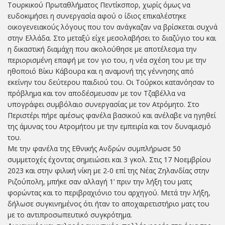
Τουρκικού Πρωταθλήματος Πεντίκσπορ, χωρίς όμως να
ευδοκιμήσει η συνεργασία αφού ο ίδιος επικαλέστηκε
οικογενειακούς λόγους που τον ανάγκαζαν να βρίσκεται συχνά
στην Ελλάδα. Στο μεταξύ είχε μεσολαβήσει το διαζύγιο του και
η δικαστική διαμάχη που ακολούθησε με αποτέλεσμα την
περιορισμένη επαφή με τον γιο του, η νέα σχέση του με την
ηθοποιό Βίκυ Κάβουρα και η αναμονή της γέννησης από
εκείνην του δεύτερου παιδιού του. Οι Τούρκοι κατανόησαν το
πρόβλημα και τον αποδέσμευσαν με τον Τζαβέλλα να
υπογράφει συμβόλαιο συνεργασίας με τον Ατρόμητο. Στο
Περιστέρι πήρε αμέσως φανέλα βασικού και ανέλαβε να ηγηθεί
της άμυνας του Ατρομήτου με την εμπειρία και τον δυναμισμό
του.
Με την φανέλα της Εθνικής Ανδρών συμπλήρωσε 50
συμμετοχές έχοντας σημειώσει και 3 γκολ. Στις 17 Νοεμβρίου
2023 και στην φιλική νίκη με 2-0 επί της Νέας Ζηλανδίας στην
Ριζούπολη, μπήκε σαν αλλαγή 1’ πριν την λήξη του ματς
φορώντας και το περιβραχιόνιο του αρχηγού. Μετά την λήξη,
δήλωσε συγκινημένος ότι ήταν το αποχαιρετιστήριο ματς του
με το αντιπροσωπευτικό συγκρότημα.