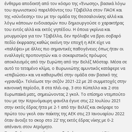
ένθερμα αποδεκτή από τον κόσμο της «Ένωσης», βασικά λόγω
του αγωνιστικού παρελθόντος του Τζαβέλλα στον ΠΑΟΚ και
της «σύνδεσης» του με την ομάδα της Θεσσαλονίκης αλλά και
λόγω κάποιων ενδοιασμών που δημιουργούσε ο χαρακτήρας
του εντός αλλά και εκτός γηπέδου. Η όποια γκρίνια και
μουρμούρα για τον Τζαβέλλα, δεν πρόλαβε να βρει σοβαρό
πεδίο έκφρασης καθώς εκείνη την εποχή η ΑΕΚ είχε να
«παλέψει» με άλλες πιο σημαντικές παθογένειες όπως ήταν οι
εναλλαγές προπονητών και ο σοκαριστικός πρόωρος
αποκλεισμός από την Ευρώπη από την Βελέζ Μόσταρ. Μέσα σε
αυτό το τεταμένο κλίμα, ο Βυρωνιώτης αμυντικός κατάφερε να
«επιβιώσει» και να καθιερωθεί στην ομάδα σαν βασικό της
«γρανάζι». Τελείωσε την σεζόν 2021-22 με 20 συμμετοχές στην
κανονική περίοδο, 8 στα πλέι-οφ, 3 στο Κύπελλο και 2 στα
Ευρωπαϊκά ματς, σημειώνοντας 2 γκολ. Το επίσημο ντεμπούτο
του με την Κιτρινόμαυρη φανέλα έγινε στις 22 Ιουλίου 2021
στην εκτός έδρας ήττα με 2-1 από την Βελέζ και σκόραρε το
πρώτο του γκολ σαν παίκτης της ΑΕΚ στις 23 Ιανουαρίου 2022
όταν άνοιξε το σκορ στο 22’ της εκτός έδρας νίκης με 0-2
απέναντι στον Ατρόμητο.