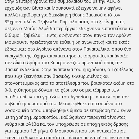
Στην δεύτερη χρονιά του συμβολαίου του με την ΑΕΚ, ο
ερχομός των Βίντα και Μουκουντί έδειχνε να μην αφήνει
πολλά περιθώρια για διεκδίκηση θέσης βασικού από τον
35χρονο πλέον Τζαβέλλα. Παρ’ όλα αυτά, στο ξεκίνημα της
σεζόν, ο Ματίας Αλμέιδα περιέργως έδειχνε να εμπιστεύεται το
δίδυμο Τζαβέλλα – Βίντα, αφήνοντας στον πάγκο τον Αρόλντ
Μουκουντί. Χρειάστηκε να έρθει η 5η αγωνιστική και το εκτός
έδρας ματς στο Αγρίνιο απέναντι στον Παναιτωλικό, όπου ένα
«παιχνίδι της τύχης» αποκατέστησε τις ισορροπίες και άνοιξε
τον δίκαιο δρόμο του Καμερουνέζου αμυντικού προς την
βασική ενδεκάδα. Στην ανάπαυλα του ημιχρόνου, ο Τζαβέλλας
που είχε ξεκινήσει σαν βασικός, εκνευρισμένος και
απογοητευμένος από το αποτέλεσμα που βρισκόταν ακόμη στο
0-0, χτύπησε με δύναμη το χέρι του σε μια τζαμαρία των
αποδυτηρίων του γηπέδου του Αγρινίου με αποτέλεσμα τον
σοβαρό τραυματισμό του. Μεταφέρθηκε εσπευσμένα στο
νοσοκομείο όπου υποβλήθηκε άμεσα σε επέμβαση που έγινε
με τη χρήση μικροσκοπίου, καθώς είχαν πειραχτεί τένοντας,
νεύρα και φλέβα και τον υποχρέωσε σε αποχή εκτός δράσης
για περίπου 1,5 μήνα. Ο Μουκουντί που τον αντικατέστησε,
έκανε το ιδανικό ντεμπούτο με άριστη αμυντική εμφάνιση και