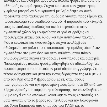
Δυναμικός και σκληρός αμυντικός, πολλές φορές στα όρια της
αθλητικής «νομιμότητας». Συχνά εριστικός σαν χαρακτήρας
χωρίς να μπορεί να διευκρινιστεί με βεβαιότητα αν αυτό
προέκυπτε από πάθος για την ομάδα ή γινόταν προς τέρψιν και
προσεταιρισμό του οπαδικού κοινού. Η παρουσία του κέντριζε
τους αντιπάλους οπαδούς και αυτό «περνούσε» στον
αγωνιστικό χώρο δημιουργώντας συχνά συρράξεις και
προβλήματα μεταξύ του ίδιου και των αντιπάλων παικτών.
Φύσει εριστικός και «καυγατζής», συχνά αναλάμβανε
ηθελημένα τον ρόλο του «τσαμπουκά» της ομάδας τόσο όταν
αγωνιζόταν στο ματς όσο και όταν καθόταν στον πάγκο,
δημιουργώντας συχνά επεισόδια με αντιπάλους και διαιτητές.
Παρασυρμένος πολλές φορές, οδηγήθηκε σε αδικαιολόγητες
συμπεριφορές που απαιτούσαν μετά αίτηση συγγνώμης. Σε μια
τέτοια οδηγήθηκε και μετά την εκτός έδρας ήττα της ΑΕΚ με 2-1
από τον Άρη στις 2 Φεβρουαρίου 2022, όταν στους
πανηγυρισμούς για την προσωρινή ισοφάριση στο 85’ από τον
Σέρχιο Αραούχο, η κάμερα της τηλεόρασης τον «συνέλαβε» να
βωμολοχεί και να αποκαλεί «σκουλήκια» τους Αρειανούς. Το
ματς γινόταν υπό το βάρος του πένθους για την δολοφονία
του Άλκη Καμπανού από οπαδούς του ΠΑΟΚ και το