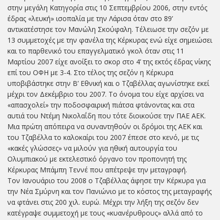
στην μεγάλη Κατηγορία στις 10 Σεπτεμβρίου 2006, στην εντός
έδρας «λευκή» ισοπαλία με την Λάρισα όταν στο 89’
αντικατέστησε τον Μανώλη Σκούφαλη. Τέλειωσε την σεζόν με
13 συμμετοχές με την φανέλα της Κέρκυρας ενώ είχε σημειώσει
και το παρθενικό του επαγγελματικό γκολ όταν στις 11
Μαρτίου 2007 είχε ανοίξει το σκορ στο 4’ της εκτός έδρας νίκης
επί του ΟΦΗ με 3-4. Στο τέλος της σεζόν η Κέρκυρα
υποβιβάστηκε στην Β’ Εθνική και ο Τζαβέλλας αγωνίστηκε εκεί
μέχρι τον Δεκέμβριο του 2007. Το όνομα του είχε αρχίσει να
«απασχολεί» την ποδοσφαιρική πιάτσα φτάνοντας και στα
αυτιά του Ντέμη Νικολαΐδη που τότε διοικούσε την ΠΑΕ ΑΕΚ.
Μια πρώτη απόπειρα να συναντηθούν οι δρόμοι της ΑΕΚ και
του Τζαβέλλα το καλοκαίρι του 2007 έπεσε στο κενό, με τις
«κακές γλώσσες» να μιλούν για ηθική αυτουργία του
Ολυμπιακού με εκτελεστικό όργανο τον προπονητή της
Κέρκυρας Μπάμπη Τεννέ που απέτρεψε την μεταγραφή.
Τον Ιανουάριο του 2008 ο Τζαβέλλας άφησε την Κέρκυρα για
την Νέα Σμύρνη και τον Πανιώνιο με το κόστος της μεταγραφής
να φτάνει στις 200 χιλ. ευρώ. Μέχρι την λήξη της σεζόν δεν
κατέγραψε συμμετοχή με τους «κυανέρυθρους» αλλά από το