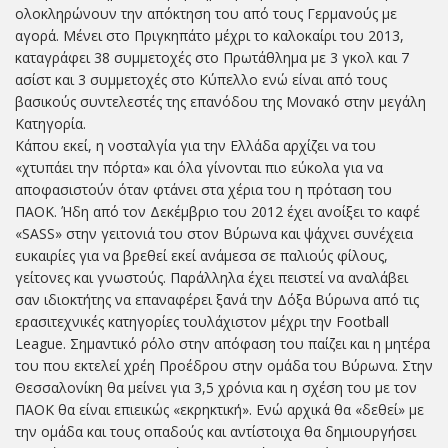
ολοκληρώνουν την απόκτηση του από τους Γερμανούς με
αγορά. Μένει στο Πριγκηπάτο μέχρι το καλοκαίρι του 2013,
καταγράφει 38 συμμετοχές στο Πρωτάθλημα με 3 γκολ και 7
ασίστ και 3 συμμετοχές στο Κύπελλο ενώ είναι από τους
βασικούς συντελεστές της επανόδου της Μονακό στην μεγάλη
Κατηγορία.
Κάπου εκεί, η νοσταλγία για την Ελλάδα αρχίζει να του
«χτυπάει την πόρτα» και όλα γίνονται πιο εύκολα για να
αποφασιστούν όταν φτάνει στα χέρια του η πρόταση του
ΠΑΟΚ. Ήδη από τον Δεκέμβριο του 2012 έχει ανοίξει το καφέ
«SASS» στην γειτονιά του στον Βύρωνα και ψάχνει συνέχεια
ευκαιρίες για να βρεθεί εκεί ανάμεσα σε παλιούς φίλους,
γείτονες και γνωστούς. Παράλληλα έχει πειστεί να αναλάβει
σαν ιδιοκτήτης να επαναφέρει ξανά την Δόξα Βύρωνα από τις
ερασιτεχνικές κατηγορίες τουλάχιστον μέχρι την Football
League. Σημαντικό ρόλο στην απόφαση του παίζει και η μητέρα
του που εκτελεί χρέη Προέδρου στην ομάδα του Βύρωνα. Στην
Θεσσαλονίκη θα μείνει για 3,5 χρόνια και η σχέση του με τον
ΠΑΟΚ θα είναι επιεικώς «εκρηκτική». Ενώ αρχικά θα «δεθεί» με
την ομάδα και τους οπαδούς και αντίστοιχα θα δημιουργήσει