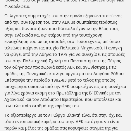
Φιλαδέλφεια.
Οι λιγοστές συμμετοχές του στην ομάδα εξηγούνται αφ’ ενός
από την συνεύρεση του στην ΑΕΚ με συμπαίκτες τεράστιας
αξίας και δυνατοτήτων που δύσκολα έχαναν την θέση τους
στην ενδεκάδα και αφ’ ετέρου από την ταυτόχρονη
ενασχόληση του με τις σπουδές στο Πολυτεχνείο, απ’ όπου
τελείωσε παίρνοντας πτυχίο Πολιτικού Μηχανικού. Η ανάγκη
να φύγει από την Αθήνα το 1979 για να συνεχίσει τις σπουδές
του στην Πολυτεχνική Σχολή του Πανεπιστημίου της Πάτρας
τον οδήγησαν προσωρινά εκτός ΑΕΚ και αγωνίστηκε με τις
ομάδες της Παναχαϊκής και λίγο αργότερα του Διαγόρα Ρόδου.
Επέστρεψε την περίοδο 1982-83 μετά το τέλος της οποίας
αποχώρησε οριστικά από την ΑΕΚ συμμετέχοντας στη συνέχεια
για λίγα χρόνια ακόμη στο Πρωτάθλημα της Β’ Εθνικής με τον
Αχαρναϊκό και τον Ατρόμητο Περιστερίου που αποτέλεσε και
τον τελευταίο σταθμό της καριέρας του.
Το αξιοπερίεργο με τον Γιώργο Βλαντή είναι ότι στην όχι και
τόσο εντυπωσιακή καριέρα του στην ΑΕΚ ευτύχησε να είναι
παρών και μέλος της ομάδας στις κορυφαίες στιγμές της για