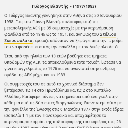
Γιώργος Βλαντής – (1977/1983)
Ο Γιώργος Βλαντής γεννήθηκε στην Αθήνα στις 30 Ιανουαρίου
1958. Γιος του Γιάννη Βλαντή, ποδοσφαιριστή της
μεταπολεμικής ΑΕΚ με 35 συμμετοχές με την κιτρινόμαυρη
φανέλλα από το 1946 ως το 1951, και ανηψιός του
Στέλιου
Σκευοφύλακα
, έμοιαζε αδύνατον να ξεφύγει από την … μοίρα
του να φορέσει κι αυτός την φανέλλα με τον Δικέφαλο Αετό.
Έτσι, από την ηλικία των 13 ετών βρέθηκε στα τμήματα
υποδομών της ΑΕΚ, τα αποκαλούμενα τότε “τσικό”. Έφτασε να
γίνει επαγγελματίας το 1976 και να αγωνιστεί στην ανδρική
ομάδα της ΑΕΚ μέχρι και το 1983.
Οι συμμετοχές του σε αυτό το χρονικό διάστημα δεν
ξεπέρασαν τις 14 στο Πρωτάθλημα και τις 2 στο Κύπελλο
Ελλάδας. Κατάφερε πάντως να σημειώσει από ένα γκολ στην
κάθε μια από τις δύο αυτές διοργανώσεις. Έκανε ντεμπούτο με
την φανέλλα της Ένωσης στις 6 Μαρτίου 1977 στην εκτός έδρας
ισοπαλία 1-1 με τον Πανσερραϊκό και αποχαιρέτησε το
κιτρινόμαυρο κομμάτι της ποδοσφαιρικής του καριέρας στις 26
Ιουνίου 1983 στην νίκη με 4-2 επί του ΠΑΣ Γιάννενα στην Νέα