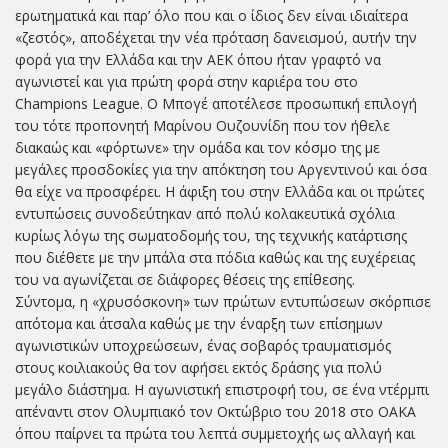
ερωτηματικά και παρ’ όλο που και ο ίδιος δεν είναι ιδιαίτερα
«ζεστός», αποδέχεται την νέα πρόταση δανεισμού, αυτήν την
φορά για την Ελλάδα και την ΑΕΚ όπου ήταν γραφτό να
αγωνιστεί και για πρώτη φορά στην καριέρα του στο
Champions League. Ο Μπογέ αποτέλεσε προσωπική επιλογή
του τότε προπονητή Μαρίνου Ουζουνίδη που τον ήθελε
διακαώς και «φόρτωνε» την ομάδα και τον κόσμο της με
μεγάλες προσδοκίες για την απόκτηση του Αργεντινού και όσα
θα είχε να προσφέρει. Η άφιξη του στην Ελλάδα και οι πρώτες
εντυπώσεις συνοδεύτηκαν από πολύ κολακευτικά σχόλια
κυρίως λόγω της σωματοδομής του, της τεχνικής κατάρτισης
που διέθετε με την μπάλα στα πόδια καθώς και της ευχέρειας
του να αγωνίζεται σε διάφορες θέσεις της επίθεσης.
Σύντομα, η «χρυσόσκονη» των πρώτων εντυπώσεων σκόρπισε
απότομα και άτσαλα καθώς με την έναρξη των επίσημων
αγωνιστικών υποχρεώσεων, ένας σοβαρός τραυματισμός
στους κοιλιακούς θα τον αφήσει εκτός δράσης για πολύ
μεγάλο διάστημα. Η αγωνιστική επιστροφή του, σε ένα ντέρμπι
απέναντι στον Ολυμπιακό τον Οκτώβριο του 2018 στο ΟΑΚΑ
όπου παίρνει τα πρώτα του λεπτά συμμετοχής ως αλλαγή και