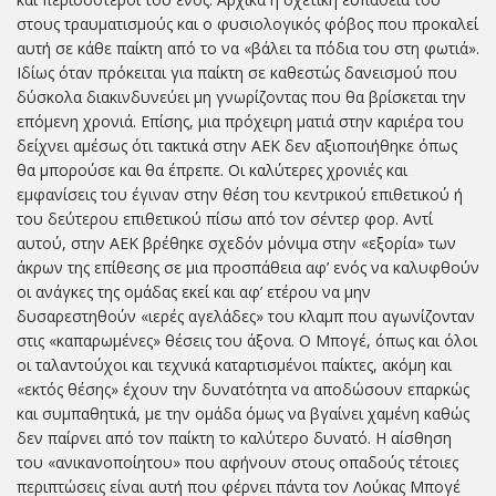
στους τραυματισμούς και ο φυσιολογικός φόβος που προκαλεί
αυτή σε κάθε παίκτη από το να «βάλει τα πόδια του στη φωτιά».
Ιδίως όταν πρόκειται για παίκτη σε καθεστώς δανεισμού που
δύσκολα διακινδυνεύει μη γνωρίζοντας που θα βρίσκεται την
επόμενη χρονιά. Επίσης, μια πρόχειρη ματιά στην καριέρα του
δείχνει αμέσως ότι τακτικά στην ΑΕΚ δεν αξιοποιήθηκε όπως
θα μπορούσε και θα έπρεπε. Οι καλύτερες χρονιές και
εμφανίσεις του έγιναν στην θέση του κεντρικού επιθετικού ή
του δεύτερου επιθετικού πίσω από τον σέντερ φορ. Αντί
αυτού, στην ΑΕΚ βρέθηκε σχεδόν μόνιμα στην «εξορία» των
άκρων της επίθεσης σε μια προσπάθεια αφ’ ενός να καλυφθούν
οι ανάγκες της ομάδας εκεί και αφ’ ετέρου να μην
δυσαρεστηθούν «ιερές αγελάδες» του κλαμπ που αγωνίζονταν
στις «καπαρωμένες» θέσεις του άξονα. Ο Μπογέ, όπως και όλοι
οι ταλαντούχοι και τεχνικά καταρτισμένοι παίκτες, ακόμη και
«εκτός θέσης» έχουν την δυνατότητα να αποδώσουν επαρκώς
και συμπαθητικά, με την ομάδα όμως να βγαίνει χαμένη καθώς
δεν παίρνει από τον παίκτη το καλύτερο δυνατό. Η αίσθηση
του «ανικανοποίητου» που αφήνουν στους οπαδούς τέτοιες
περιπτώσεις είναι αυτή που φέρνει πάντα τον Λούκας Μπογέ