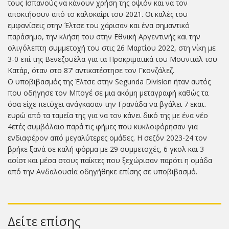
τους Ισπανούς να κάνουν χρήση της οψιόν και να τον
αποκτήσουν από το καλοκαίρι του 2021. Οι καλές του
εμφανίσεις στην Έλτσε του χάρισαν και ένα σημαντικό
παράσημο, την κλήση του στην Εθνική Αργεντινής και την
ολιγόλεπτη συμμετοχή του στις 26 Μαρτίου 2022, στη νίκη με
3-0 επί της Βενεζουέλα για τα Προκριματικά του Μουντιάλ του
Κατάρ, όταν στο 87’ αντικατέστησε τον Γκονζάλεζ.
Ο υποβιβασμός της Έλτσε στην Segunda Division ήταν αυτός
που οδήγησε τον Μπογέ σε μια ακόμη μεταγραφή καθώς τα
όσα είχε πετύχει ανάγκασαν την Γρανάδα να βγάλει 7 εκατ.
ευρώ από τα ταμεία της για να τον κάνει δικό της με ένα νέο
4ετές συμβόλαιο παρά τις φήμες που κυκλοφόρησαν για
ενδιαφέρον από μεγαλύτερες ομάδες. Η σεζόν 2023-24 τον
βρήκε ξανά σε καλή φόρμα με 29 συμμετοχές, 6 γκολ και 3
ασίστ και μέσα στους παίκτες που ξεχώρισαν παρότι η ομάδα
από την Ανδαλουσία οδηγήθηκε επίσης σε υποβιβασμό.
Δείτε επίσης