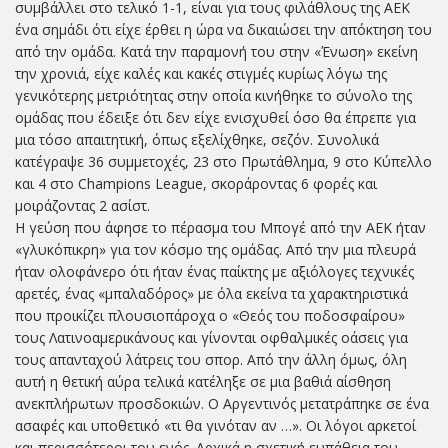
συμβάλλει στο τελικό 1-1, είναι για τους φιλάθλους της ΑΕΚ
ένα σημάδι ότι είχε έρθει η ώρα να δικαιώσει την απόκτηση του
από την ομάδα. Κατά την παραμονή του στην «Ένωση» εκείνη
την χρονιά, είχε καλές και κακές στιγμές κυρίως λόγω της
γενικότερης μετριότητας στην οποία κινήθηκε το σύνολο της
ομάδας που έδειξε ότι δεν είχε ενισχυθεί όσο θα έπρεπε για
μια τόσο απαιτητική, όπως εξελίχθηκε, σεζόν. Συνολικά
κατέγραψε 36 συμμετοχές, 23 στο Πρωτάθλημα, 9 στο Κύπελλο
και 4 στο Champions League, σκοράροντας 6 φορές και
μοιράζοντας 2 ασίστ.
Η γεύση που άφησε το πέρασμα του Μπογέ από την ΑΕΚ ήταν
«γλυκόπικρη» για τον κόσμο της ομάδας. Από την μια πλευρά
ήταν ολοφάνερο ότι ήταν ένας παίκτης με αξιόλογες τεχνικές
αρετές, ένας «μπαλαδόρος» με όλα εκείνα τα χαρακτηριστικά
που προικίζει πλουσιοπάροχα ο «Θεός του ποδοσφαίρου»
τους Λατινοαμερικάνους και γίνονται οφθαλμικές οάσεις για
τους απανταχού λάτρεις του σπορ. Από την άλλη όμως, όλη
αυτή η θετική αύρα τελικά κατέληξε σε μια βαθιά αίσθηση
ανεκπλήρωτων προσδοκιών. Ο Αργεντινός μετατράπηκε σε ένα
ασαφές και υποθετικό «τι θα γινόταν αν …». Οι λόγοι αρκετοί
και περισσότεροι του ενός. Αρχικά η σχετική ευπάθεια του