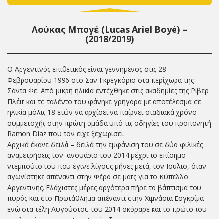
Λούκας Μπογέ (Lucas Ariel Boyé) –
(2018/2019)
Ο Αργεντινός επιθετικός είναι γεννημένος στις 28
Φεβρουαρίου 1996 στο Σαν Γκρεγκόριο στα περίχωρα της
Σάντα Φε. Από μικρή ηλικία εντάχθηκε στις ακαδημίες της Ρίβερ
Πλέιτ και το ταλέντο του φάνηκε γρήγορα με αποτέλεσμα σε
ηλικία μόλις 18 ετών να αρχίσει να παίρνει σταδιακά χρόνο
συμμετοχής στην πρώτη ομάδα υπό τις οδηγίες του προπονητή
Ramon Diaz που τον είχε ξεχωρίσει.
Αρχικά έκανε δειλά – δειλά την εμφάνιση του σε δύο φιλικές
αναμετρήσεις τον Ιανουάριο του 2014 μέχρι το επίσημο
ντεμπούτο του που έγινε λίγους μήνες μετά, τον Ιούλιο, όταν
αγωνίστηκε απέναντι στην Φέρο σε ματς για το Κύπελλο
Αργεντινής. Ελάχιστες μέρες αργότερα πήρε το βάπτισμα του
πυρός και στο Πρωτάθλημα απέναντι στην Χιμνάσια Εσγκρίμα
ενώ στα τέλη Αυγούστου του 2014 σκόραρε και το πρώτο του