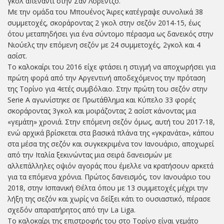
γκολ απέναντι στην Σαν Λορέντζο.
Με την ομάδα του Μπουένος Άιρες κατέγραψε συνολικά 38
συμμετοχές, σκοράροντας 2 γκολ στην σεζόν 2014-15, έως
ότου μεταπηδήσει για ένα σύντομο πέρασμα ως δανεικός στην
Νιούελς την επόμενη σεζόν με 24 συμμετοχές, 2γκολ και 4
ασίστ.
Το καλοκαίρι του 2016 είχε φτάσει η στιγμή να αποχωρήσει για
πρώτη φορά από την Αργεντινή αποδεχόμενος την πρόταση
της Τορίνο για 4ετές συμβόλαιο. Στην πρώτη του σεζόν στην
Serie A αγωνίστηκε σε Πρωτάθλημα και Κύπελο 33 φορές
σκοράροντας 3γκολ και μοιράζοντας 2 ασίστ κάνοντας μια
«γεμάτη» χρονιά. Στην επόμενη σεζόν όμως, αυτή του 2017-18,
ενώ αρχικά βρίσκεται στα βασικά πλάνα της «γκρανάτα», κάπου
στα μέσα της σεζόν και συγκεκριμένα τον Ιανουάριο, αποχωρεί
από την Ιταλία ξεκινώντας μια σειρά δανεισμών με
αλλεπάλληλες οψιόν αγοράς που έμελλε να κρατήσουν αρκετά
για τα επόμενα χρόνια. Πρώτος δανεισμός, τον Ιανουάριο του
2018, στην Ισπανική Θέλτα όπου με 13 συμμετοχές μέχρι την
λήξη της σεζόν και χωρίς να δείξει κάτι το ουσιαστικό, πέρασε
σχεδόν απαρατήρητος από την La Liga.
Το καλοκαίρι της επιστροφής του στο Τορίνο είναι γεμάτο