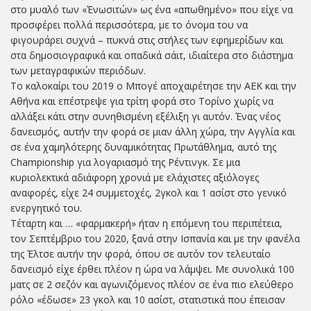
στο μυαλό των «Ένωσιτών» ως ένα «απωθημένο» που είχε να
προσφέρει πολλά περισσότερα, με το όνομα του να
φιγουράρει συχνά – πυκνά στις στήλες των εφημερίδων και
στα δημοσιογραφικά και οπαδικά σάιτ, ιδιαίτερα στο διάστημα
των μεταγραφικών περιόδων.
Το καλοκαίρι του 2019 ο Μπογέ αποχαιρέτησε την ΑΕΚ και την
Αθήνα και επέστρεψε για τρίτη φορά στο Τορίνο χωρίς να
αλλάξει κάτι στην συνηθισμένη εξέλιξη γι αυτόν. Ένας νέος
δανεισμός, αυτήν την φορά σε μιαν άλλη χώρα, την Αγγλία και
σε ένα χαμηλότερης δυναμικότητας Πρωτάθλημα, αυτό της
Championship για λογαριασμό της Ρέντινγκ. Σε μια
κυριολεκτικά αδιάφορη χρονιά με ελάχιστες αξιόλογες
αναφορές, είχε 24 συμμετοχές, 2γκολ και 1 ασίστ στο γενικό
ενεργητικό του.
Τέταρτη και … «φαρμακερή» ήταν η επόμενη του περιπέτεια,
τον Σεπτέμβριο του 2020, ξανά στην Ισπανία και με την φανέλα
της Έλτσε αυτήν την φορά, όπου σε αυτόν τον τελευταίο
δανεισμό είχε έρθει πλέον η ώρα να λάμψει. Με συνολικά 100
ματς σε 2 σεζόν και αγωνιζόμενος πλέον σε ένα πιο ελεύθερο
ρόλο «έδωσε» 23 γκολ και 10 ασίστ, στατιστικά που έπεισαν