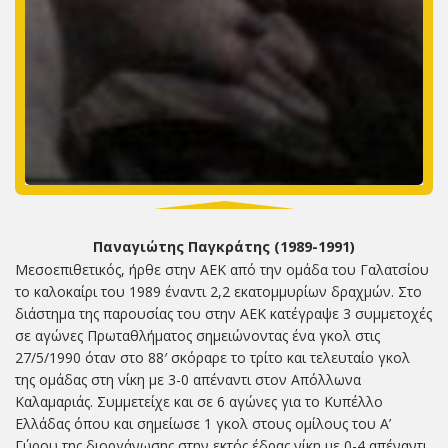
Παναγιώτης Παγκράτης (1989-1991)
Μεσοεπιθετικός, ήρθε στην ΑΕΚ από την ομάδα του Γαλατσίου
το καλοκαίρι του 1989 έναντι 2,2 εκατομμυρίων δραχμών. Στο
διάστημα της παρουσίας του στην ΑΕΚ κατέγραψε 3 συμμετοχές
σε αγώνες Πρωταθλήματος σημειώνοντας ένα γκολ στις
27/5/1990 όταν στο 88′ σκόραρε το τρίτο και τελευταίο γκολ
της ομάδας στη νίκη με 3-0 απέναντι στον Απόλλωνα
Καλαμαριάς. Συμμετείχε και σε 6 αγώνες για το Κυπέλλο
Ελλάδας όπου και σημείωσε 1 γκολ στους ομίλους του Α’
Γύρου της διοργάνωσης στην εκτός έδρας νίκη με 0-4 απέναντι