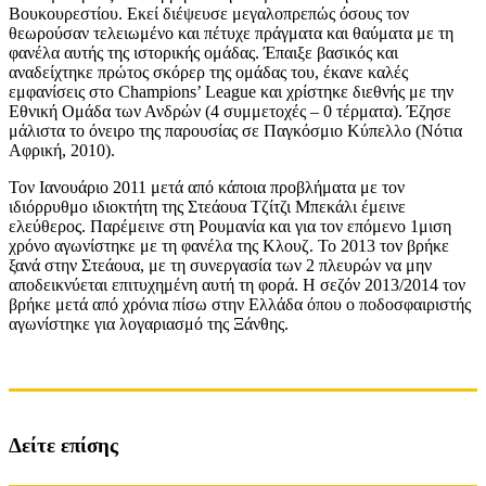
Βουκουρεστίου. Εκεί διέψευσε μεγαλοπρεπώς όσους τον
θεωρούσαν τελειωμένο και πέτυχε πράγματα και θαύματα με τη
φανέλα αυτής της ιστορικής ομάδας. Έπαιξε βασικός και
αναδείχτηκε πρώτος σκόρερ της ομάδας του, έκανε καλές
εμφανίσεις στο Champions’ League και χρίστηκε διεθνής με την
Εθνική Ομάδα των Ανδρών (4 συμμετοχές – 0 τέρματα). Έζησε
μάλιστα το όνειρο της παρουσίας σε Παγκόσμιο Κύπελλο (Νότια
Αφρική, 2010).
Τον Ιανουάριο 2011 μετά από κάποια προβλήματα με τον
ιδιόρρυθμο ιδιοκτήτη της Στεάουα Τζίτζι Μπεκάλι έμεινε
ελεύθερος. Παρέμεινε στη Ρουμανία και για τον επόμενο 1μιση
χρόνο αγωνίστηκε με τη φανέλα της Κλουζ. Το 2013 τον βρήκε
ξανά στην Στεάουα, με τη συνεργασία των 2 πλευρών να μην
αποδεικνύεται επιτυχημένη αυτή τη φορά. Η σεζόν 2013/2014 τον
βρήκε μετά από χρόνια πίσω στην Ελλάδα όπου ο ποδοσφαιριστής
αγωνίστηκε για λογαριασμό της Ξάνθης.
Δείτε επίσης