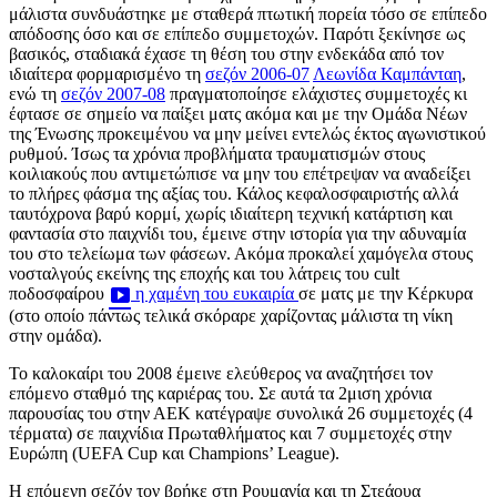
μάλιστα συνδυάστηκε με σταθερά πτωτική πορεία τόσο σε επίπεδο
απόδοσης όσο και σε επίπεδο συμμετοχών. Παρότι ξεκίνησε ως
βασικός, σταδιακά έχασε τη θέση του στην ενδεκάδα από τον
ιδιαίτερα φορμαρισμένο τη
σεζόν 2006-07
Λεωνίδα Καμπάνταη
,
ενώ τη
σεζόν 2007-08
πραγματοποίησε ελάχιστες συμμετοχές κι
έφτασε σε σημείο να παίξει ματς ακόμα και με την Ομάδα Νέων
της Ένωσης προκειμένου να μην μείνει εντελώς έκτος αγωνιστικού
ρυθμού. Ίσως τα χρόνια προβλήματα τραυματισμών στους
κοιλιακούς που αντιμετώπισε να μην του επέτρεψαν να αναδείξει
το πλήρες φάσμα της αξίας του. Κάλος κεφαλοσφαιριστής αλλά
ταυτόχρονα βαρύ κορμί, χωρίς ιδιαίτερη τεχνική κατάρτιση και
φαντασία στο παιχνίδι του, έμεινε στην ιστορία για την αδυναμία
του στο τελείωμα των φάσεων. Ακόμα προκαλεί χαμόγελα στους
νοσταλγούς εκείνης της εποχής και του λάτρεις του cult
ποδοσφαίρου
η χαμένη του ευκαιρία
σε ματς με την Κέρκυρα
(στο οποίο πάντως τελικά σκόραρε χαρίζοντας μάλιστα τη νίκη
στην ομάδα).
Το καλοκαίρι του 2008 έμεινε ελεύθερος να αναζητήσει τον
επόμενο σταθμό της καριέρας του. Σε αυτά τα 2μιση χρόνια
παρουσίας του στην ΑΕΚ κατέγραψε συνολικά 26 συμμετοχές (4
τέρματα) σε παιχνίδια Πρωταθλήματος και 7 συμμετοχές στην
Ευρώπη (UEFA Cup και Champions’ League).
Η επόμενη σεζόν τον βρήκε στη Ρουμανία και τη Στεάουα