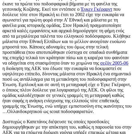
έκανε τα πρώτα του ποδοσφαιρικά βήματα με τη φανέλα της
γειτονικής Κοζάνης. Εκεί τον εντόπισε ο
Έγκεν Γκέραρντ
που
δούλευε τότε στον Ηρακλή κι έτσι το 2002 είχε την ευκαιρία να
αγωνιστεί για πρώτη φορά στην Α’ Εθνική και μάλιστα με τη
φανέλα μιας ιστορικής ομάδας. Στον Ηρακλή πραγματοποίησε
αρκετά καλές εμφανίσεις και αρχικά δημιούργησε τη φήμη ενός
από τα μεγαλύτερα ταλέντα του ελληνικού ποδόσφαιρου. Κλήθηκε
μάλιστα στην Εθνική Ελπίδων και το μέλλον ανοιγόταν ευοίωνο
μπροστά του. Κάποιες αδυναμίες του όμως στην τελική
προσπάθεια (που αποτυπώθηκαν εύστοχα σε οπαδικά συνθήματα
της εποχής) τελικά τον κράτησαν πίσω και η καριέρα του φαινόταν
να οδηγείται στη στασιμότητα όταν το χειμώνα της
σεζόν 2005-06
η διοίκηση της ΑΕΚ του έδωσε την ευκαιρία να δοκιμαστεί σε
υψηλότερο επίπεδο, δίνοντας μάλιστα στον Ηρακλή ένα σημαντικό
ποσό ως αντάλλαγμα για τη μετακίνηση του ποδοσφαιριστή στην
Ένωση. Εμπλοκή και σε αυτή τη μεταγραφή είχε ο Έγκε Γκέραρντ,
ο όποιος πλέον δούλευε για λογαριασμό της ΑΕΚ. Οι φίλοι της
ομάδας καλοδέχτηκαν σε γενικές γραμμές τη μεταγραφή καθώς
ήταν σαφής η ανάγκη ενίσχυσης της ελλιπούς τότε επιθετικής
γραμμής της Ένωσης, ενώ υπήρχε εμπιστοσύνη στις ικανότητες του
…Ολλανδοκρητικού ως scout ποδοσφαιριστών.
Δυστυχώς ο Καπετάνος διέψευσε τις οποίες προσδοκίες
δημιουργήθηκαν με την απόκτηση του, καθώς η παρουσία του στην
ΑΕΚ για τα επόμενα δυόμισι χρόνια υπήρξε επιεικώς μέτρια και