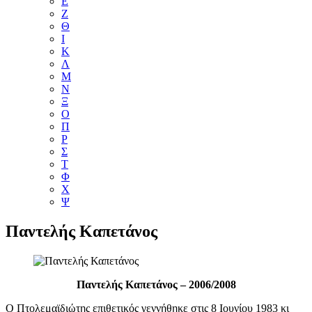
Ε
Ζ
Θ
Ι
Κ
Λ
Μ
Ν
Ξ
Ο
Π
Ρ
Σ
Τ
Φ
Χ
Ψ
Παντελής Καπετάνος
Παντελής Καπετάνος – 2006/2008
Ο Πτολεμαϊδιώτης επιθετικός γεννήθηκε στις 8 Ιουνίου 1983 κι