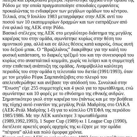
Ρόδου με την οποία πραγματοποίησε σπουδαίες εμφανίσεις
προκαλώντας το ενδιαφέρον των μεγάλων ομάδων του κέντρου.
Τελικά, στις 9 Ιουλίου 1983 μεταγράφηκε στην ΑΕΚ αντί του
ποσού των 10 εκατομμυρίων δραχμών και των εισπράξεων από
ένα φιλικό της ΑΕΚ στην Ρόδο.
Βασικό στέλεχος της ΑΕΚ στο μεγαλύτερο διάστημα της μεγάλης
καριέρας του στην ομάδα, αγωνίστηκε κυρίως στην θέση του
αμυντικού χαφ, αλλά και σε άλλες θέσεις κατά καιρούς, όπως αυτή
του δεξιού μπακ. Ο “Βραζιλιάνος” διακρίθηκε για την καλή του
φυσική κατάσταση, το διαρκές τρέξιμό του και την συνεισφορά του
κυρίως στο ανασταλτικό κομμάτι, χωρίς να λείψει και η συμμετοχή
στην επιθετική ανάπτυξη της ομάδας. Αναμφίβολλα καλύτερη
περιοδός του στην ομάδα η τελευταία του διετία (1991/1993), όταν
με τον μεγάλο Ρέφικ Σαμπανάτζοβιτς στο πλευρό του
απελευθερώθηκε και ανέβασε την απόδοσή του. Συνολικά στην
“Ένωση” είχε 255 συμμετοχές και 4 γκολ για το πρωτάθλημα, ενώ
αγωνίστηκε και 10 φορές με το εθνόσημο της εθνικής ανδρών.
Σημαντικότερο γκολ στην καριέρα του (πάντως και με την βοήθεια
της τύχης) αυτό εναντίον της μεγάλης Ρεάλ Μαδρίτης στο ΟΑΚΑ
(ΑΕΚ-Ρεάλ Μαδρίτης 1-0) για το κύπελλο ΟΥΕΦΑ της περιόδου
1985/1986. Με την ΑΕΚ κατέκτησε 3 πρωταθλήματα
(1989,1992,1993), 1 Super Cup (1989) κι 1 League Cup (1990),
διετέλεσε αρκετές φορές αρχηγός της κι έζησε με την ομάδα
“πέτρινα” αλλά και πολύ όμορφα χρόνια.