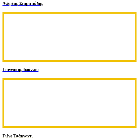
Ανδρέας Σταματιάδης
Γιαννάκης Ιωάννου
Γιένε Τσάκναντι