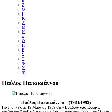
Ε
Ζ
Θ
Ι
Κ
Λ
Μ
Ν
Ξ
Ο
Π
Ρ
Σ
Τ
Φ
Χ
Ψ
Παύλος Παπαιωάννου
Παύλος Παπαιωάννου – (1983/1993)
Γεννήθηκε στις 19 Μαρτίου 1959 στην Βραζιλία από Έλληνα
πατέρα και Βραζιλιάνα μητέρα. Αγωνίστηκε αρχικά στην ομάδα της