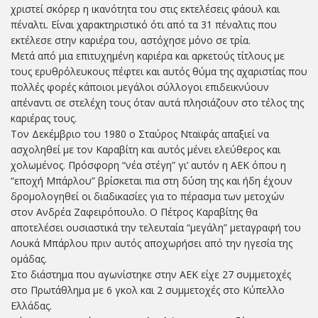
χριστεί σκόρερ η ικανότητα του στις εκτελέσεις φάουλ και
πέναλτι. Είναι χαρακτηριστικό ότι από τα 31 πέναλτις που
εκτέλεσε στην καριέρα του, αστόχησε μόνο σε τρία.
Μετά από μια επιτυχημένη καριέρα και αρκετούς τίτλους με
τους ερυθρόλευκους πέφτει και αυτός θύμα της αχαριστίας που
πολλές φορές κάποιοι μεγάλοι σύλλογοι επιδεικνύουν
απέναντι σε στελέχη τους όταν αυτά πλησιάζουν στο τέλος της
καριέρας τους.
Τον Δεκέμβριο του 1980 ο Σταύρος Νταϊφάς απαξιεί να
ασχοληθεί με τον Καραβίτη και αυτός μένει ελεύθερος και
χολωμένος. Πρόσφορη “νέα στέγη” γι’ αυτόν η ΑΕΚ όπου η
“εποχή Μπάρλου” βρίσκεται πια στη δύση της και ήδη έχουν
δρομολογηθεί οι διαδικασίες για το πέρασμα των μετοχών
στον Ανδρέα Ζαφειρόπουλο. Ο Πέτρος Καραβίτης θα
αποτελέσει ουσιαστικά την τελευταία “μεγάλη” μεταγραφή του
Λουκά Μπάρλου πριν αυτός αποχωρήσει από την ηγεσία της
ομάδας.
Στο διάστημα που αγωνίστηκε στην ΑΕΚ είχε 27 συμμετοχές
στο Πρωτάθλημα με 6 γκολ και 2 συμμετοχές στο Κύπελλο
Ελλάδας.