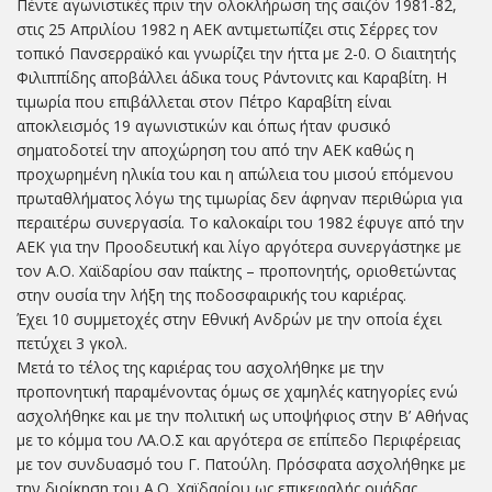
Πέντε αγωνιστικές πριν την ολοκλήρωση της σαιζόν 1981-82,
στις 25 Απριλίου 1982 η ΑΕΚ αντιμετωπίζει στις Σέρρες τον
τοπικό Πανσερραϊκό και γνωρίζει την ήττα με 2-0. Ο διαιτητής
Φιλιππίδης αποβάλλει άδικα τους Ράντονιτς και Καραβίτη. Η
τιμωρία που επιβάλλεται στον Πέτρο Καραβίτη είναι
αποκλεισμός 19 αγωνιστικών και όπως ήταν φυσικό
σηματοδοτεί την αποχώρηση του από την ΑΕΚ καθώς η
προχωρημένη ηλικία του και η απώλεια του μισού επόμενου
πρωταθλήματος λόγω της τιμωρίας δεν άφηναν περιθώρια για
περαιτέρω συνεργασία. Το καλοκαίρι του 1982 έφυγε από την
ΑΕΚ για την Προοδευτική και λίγο αργότερα συνεργάστηκε με
τον Α.Ο. Χαϊδαρίου σαν παίκτης – προπονητής, οριοθετώντας
στην ουσία την λήξη της ποδοσφαιρικής του καριέρας.
Έχει 10 συμμετοχές στην Εθνική Ανδρών με την οποία έχει
πετύχει 3 γκολ.
Μετά το τέλος της καριέρας του ασχολήθηκε με την
προπονητική παραμένοντας όμως σε χαμηλές κατηγορίες ενώ
ασχολήθηκε και με την πολιτική ως υποψήφιος στην Β’ Αθήνας
με το κόμμα του ΛΑ.Ο.Σ και αργότερα σε επίπεδο Περιφέρειας
με τον συνδυασμό του Γ. Πατούλη. Πρόσφατα ασχολήθηκε με
την διοίκηση του Α.Ο. Χαϊδαρίου ως επικεφαλής ομάδας