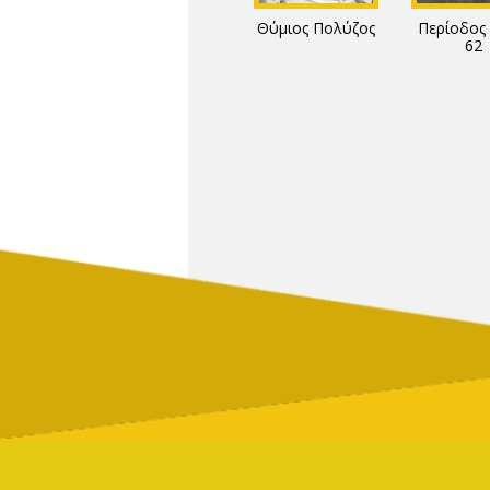
Θύμιος Πολύζος
Περίοδος 
62