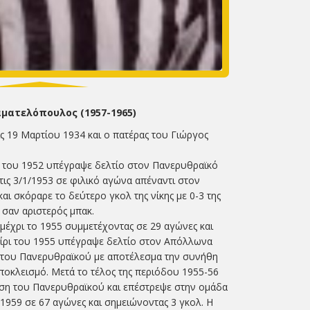
ματελόπουλος (1957-1965)
ς 19 Μαρτίου 1934 και ο πατέρας του Γιώργος
ο του 1952 υπέγραψε δελτίο στον Πανερυθραϊκό
τις 3/1/1953 σε φιλικό αγώνα απέναντι στον
αι σκόραρε το δεύτερο γκολ της νίκης με 0-3 της
 σαν αριστερός μπακ.
έχρι το 1955 συμμετέχοντας σε 29 αγώνες και
αίρι του 1955 υπέγραψε δελτίο στον Απόλλωνα
 του Πανερυθραϊκού με αποτέλεσμα την συνήθη
αποκλεισμό. Μετά το τέλος της περιόδου 1955-56
ηση του Πανερυθραϊκού και επέστρεψε στην ομάδα
 1959 σε 67 αγώνες και σημειώνοντας 3 γκολ. Η