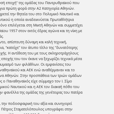
ρυσή εποχή” της ομάδας του Πανερυθραϊκού που
 για πρώτη φορά στην Α2 Κατηγορία Αθηνών.
ετεί την θητεία του στο Πολεμικό Ναυτικό και
υτικού η οποία αναδεικνύεται Πρωταθλήτρια
όνο επιλέγεται στη Μικτή Αθηνών και συμμετέχει
αϊου 1957 στον εκτός έδρας αγώνα και τη νίκη με
άς.
το, απίστευτη δύναμη και καλή τεχνική,
α, “κατείχε” τον άτυπο τίτλο της “δυνατότερης
οχής. Η αντίθεση του με τους σκληροτράχηλους
 εποχής του τον έκανε να ξεχωρίζει τεχνικά μέσα
υμασμό των φιλάθλων. Οι εμφανίσεις του
αθηναϊκού και ΑΕΚ ενώ αναθέρμαναν και το
να Αθηνών. Στην προσπάθεια των τριών ομάδων
ς ο Παναθηναϊκός είχε σύμμαχο τον Ι. Σίμο
μικού Ναυτικού και η ΑΕΚ τον διακαή πόθο του
 φανέλλα της ομάδας της γενέτειρας του πατέρα
ι την ποδοσφαιρική του αξία και συνηγορεί
ο Πέτρος Σταματελόπουλος υπογράφει στην