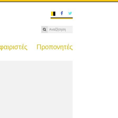
αιριστές
Προπονητές