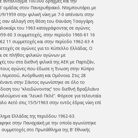
 αντάλλαγμα 100.000 δραχμές και την
Β’ ομάδας στον Πανερυθραϊκό. Ντεμπουτάρει με
/9/1959 στην φιλική νίκη με 7-0 απέναντι στην
ς σαν αλλαγή στη θέση του Θανάση Τσαγγάρη.
αλοκαίρι του 1963 καταγράφοντας σε αγώνες
59-60 3 συμμετοχές, στην περίοδο 1960-61 16
62 11 συμμετοχές και στην περίοδο 1962-63 4
μετοχές σε αγώνες για το Κύπελλο Ελλάδας. Ο
ι σε πλήθος φιλικών αγώνων με
χές του στα διεθνή φιλικά της ΑΕΚ με Παρτιζάν,
 στους αγώνες που έδωσε η Ένωση στην Κύπρο
 Λεμεσού, Ανόρθωση και Ομόνοια. Στις 28
πέναντι στην Σάντος αγωνίστηκε σε όλο το
όδοση του “κλειδώνοντας” τον διεθνή Βραζιλιάνο
καλούμενο και “λευκό Πελέ”. Φόρεσε για τελευταία
λο Αετό στις 15/5/1963 στην εντός έδρας νίκη επί
λημα Ελλάδας της περιόδου 1962-63.
φηκε στην Παναχαϊκή με την οποία αγωνίστηκε
9 συμμετοχές στο Πρωτάθλημα της Β’ Εθνικής