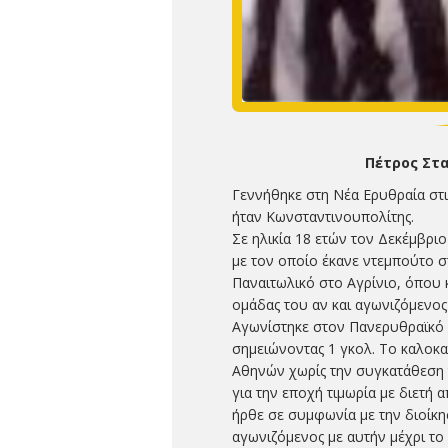
Πέτρος Στα
Γεννήθηκε στη Νέα Ερυθραία στι
ήταν Κωνσταντινουπολίτης.
Σε ηλικία 18 ετών τον Δεκέμβρι
με τον οποίο έκανε ντεμπούτο σ
Παναιτωλικό στο Αγρίνιο, όπου κ
ομάδας του αν και αγωνιζόμενος
Αγωνίστηκε στον Πανερυθραϊκό μ
σημειώνοντας 1 γκολ. Το καλοκ
Αθηνών χωρίς την συγκατάθεση
για την εποχή τιμωρία με διετή 
ήρθε σε συμφωνία με την διοίκ
αγωνιζόμενος με αυτήν μέχρι το