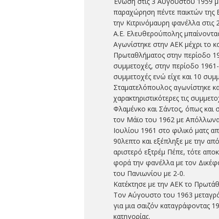
Ένωση στις 3 Αυγούστου 1959 με
παραχώρηση πέντε παικτών της 
την Κιτρινόμαυρη φανέλλα στις 2
Α.Ε. Ελευθερούπολης μπαίνοντα
Αγωνίστηκε στην ΑΕΚ μέχρι το κ
Πρωταθλήματος στην περίοδο 19
συμμετοχές, στην περίοδο 1961-
συμμετοχές ενώ είχε και 10 συμ
Σταματελόπουλος αγωνίστηκε κα
χαρακτηριστικότερες τις συμμετο
Φλαμένκο και Σάντος, όπως και
τον Μάϊο του 1962 με Απόλλωνα
Ιουλίου 1961 στο φιλικό ματς α
90λεπτο και εξέπληξε με την απ
αριστερό εξτρέμ Πέπε, τότε απο
φορά την φανέλλα με τον Δικέφα
του Πανιωνίου με 2-0.
Κατέκτησε με την ΑΕΚ το Πρωτάθ
Τον Αύγουστο του 1963 μεταγρά
για μια σαιζόν καταγράφοντας 1
κατηγορίας.