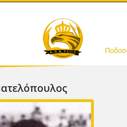
Ποδοσφ
ματελόπουλος