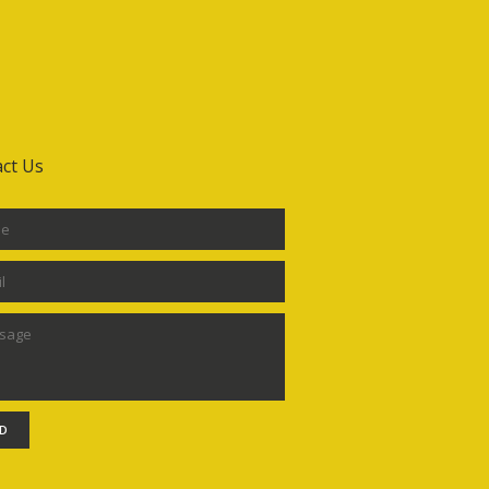
ct Us
D