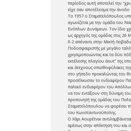
περίοδος αυτή αποτελεί την “χ
είχε σαν αποτέλεσμα την άνοδο
Το 1957 ο Σταματελόπουλος υπηρ
αγωνίζεται με την ομάδα του Να
Ενόπλων Δυνάμεων. Τον ίδιο χρ
ως αρχηγός της ομάδας στις 26 Μ
0-2 απέναντι στην Μικτή Λειβαδι
Ποδοσφαιριστής με μεγάλο ταλέν
χρησιμοποιώντας και τα δύο πόδι
εκτέλεσης πλαγίου άουτ” της επ
και άτεχνους οπισθοφύλακες της
στο γήπεδο προκαλώντας τον θα
προσέλκυσαν το ενδιαφέρον Παν
παλαιό ενδιαφέρον του Απόλλω
να τον εντάξουν στη δύναμη του
προπονητή της ομάδας του Πολε
Σταματελόπουλου να φορέσει την
του Κωνσταντινούπολης.
Ο Χάρι Αουρέτνικ αντιλαμβάνετα
αμέσως στην απόκτηση του και 