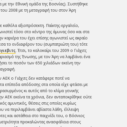
α με την Εθνική ομάδα της Βοσνίας). Συστήθηκε
ι του 2008 με τη μεταγραφή του στον Άρη
 καθόλα αξιοπρόσεκτη. Παίκτης-εργαλείο,
ωνιστεί τόσο στο κέντρο της άμυνας όσο και στα
ην καριέρα του έχει επίσης αγωνιστεί ως ακραίο
μεσα το ενδιαφέρον του (συμπατριώτη του) τότε
γιεβιτς
. Έτσι, το καλοκαίρι του 2009 ο Γιάχιτς
ριασμό της Ένωσης, με τον Άρη να λαμβάνει ένα
σει το ποσόν των 650 χιλιάδων εκείνη την
ταγραφή.
ν ΑΕΚ ο Γιάχιτς δεν κατάφερε ποτέ να
 τα επίπεδα απόδοσης στα οποία είχε φτάσει με
ασυρμένος κι αυτός από το κλίμα γενικής
ην ΑΕΚ εκείνα τα χρόνια, δεν ανταποκρίθηκε ούτε
κός αμυντικός, θέσεις στις οποίες κυρίως
ου να περιλαμβάνει αβίαστα λάθη, έλλειψη
ες και αστάθεια στο παιχνίδι του, ο Βόσνιος
 μετριότητα προκαλώντας ανασφάλεια στους