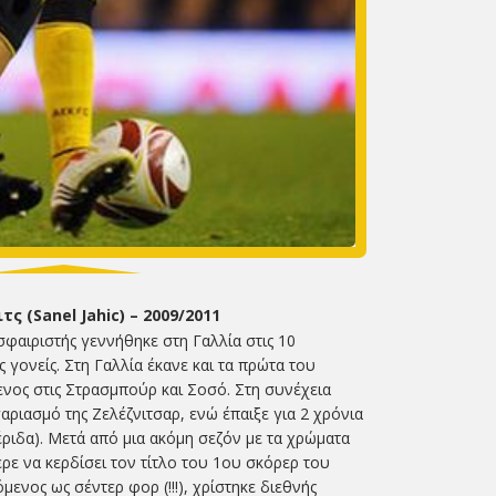
τς (Sanel Jahic) – 2009/2011
αιριστής γεννήθηκε στη Γαλλία στις 10
γονείς. Στη Γαλλία έκανε και τα πρώτα του
νος στις Στρασμπούρ και Σοσό. Στη συνέχεια
αριασμό της Ζελέζνιτσαρ, ενώ έπαιξε για 2 χρόνια
έριδα). Μετά από μια ακόμη σεζόν με τα χρώματα
ρε να κερδίσει τον τίτλο του 1ου σκόρερ του
ενος ως σέντερ φορ (!!!), χρίστηκε διεθνής