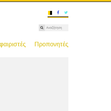
αιριστές
Προπονητές