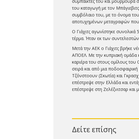
συμπαίκτες του και μουρμούρα στ
του καταγωγή με τον Μπάγιεβιτς
συμβόλαιο του, με το όνομα του
αποτυχημένων μεταγραφών που έ
Ο Γιάχιτς αγωνίστηκε συνολικά 5
τέρμα. Ήταν εκ των συντελεστών
Μετά την ΑΕΚ ο Γιάχιτς βρήκε ν
ΑΠΟΕΛ. Με την κυπριακή ομάδα κ
καριέρα του στους ομίλους του 
σειρά και από μια ποδοσφαιρική
Τζόνστοουν (Σκωτία) και Γκρασχό
επέστρεψε στην Ελλάδα και εντά
επέστρεψε στη Ζελέζνιτσαρ και 
Δείτε επίσης