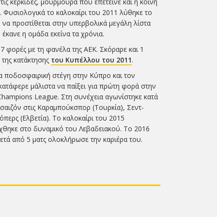
ις κερκίδες, μουρμούρα που επέτεινε και η κοινή
. Φυσιολογικά το καλοκαίρι του 2011 λύθηκε το
 να προστίθεται στην υπερβολικά μεγάλη λίστα
κανε η ομάδα εκείνα τα χρόνια.
7 φορές με τη φανέλα της ΑΕΚ. Σκόραρε και 1
 της κατάκτησης
του Κυπέλλου του 2011
.
έα ποδοσφαιρική στέγη στην Κύπρο και τον
ατάφερε μάλιστα να παίξει για πρώτη φορά στην
Champions League. Στη συνέχεια αγωνίστηκε κατά
 σαιζόν στις Καραμπούκσπορ (Τουρκία), Σεντ-
περς (Ελβετία). Το καλοκαίρι του 2015
χθηκε στο δυναμικό του Λεβαδειακού. Το 2016
μετά από 5 ματς ολοκλήρωσε την καριέρα του.