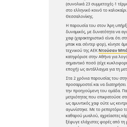
(συνολικά 23 συμμετοχές-1 τέρμ
στο ελληνικό κοινό το καλοκαίρ
Θεσσαλονίκης.
Η παρουσία του στον Άρη υπήρξε
δυναμικός, με δυνατότητα να αγ
χαφ (χαρακτηριστικό είναι ότι στ
μπακ και σέντερ φορ), κίνησε ά
τεχνικού της ΑΕΚ
Ντούσαν Μπά
κατηφόρισε στην Αθήνα για λογα
σημαντικό ποσό (είχε κυκλοφορή
εποχή) ως αντάλλαγμα για τη με
Στα 2 χρόνια παρουσίας του στη
προσαρμοστεί και να διατηρήσει
την προηγούμενη του ομάδα. Παρ
μετριότητας που επικρατούσε στ
ως αμυντικός χαφ ούτε ως κεντρι
αγωνίστηκε. Με το ρεπερτόριο τ
καθαρού μυαλού, αχρείαστες κάρτ
ξέφυγε ελάχιστες φορές από τη