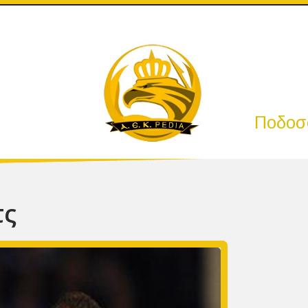
Ποδοσφ
τς