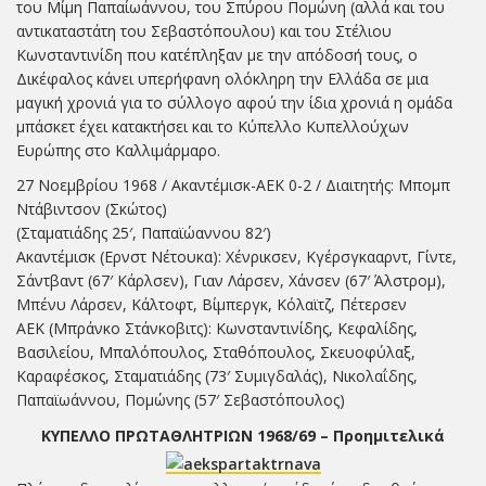
του Μίμη Παπαίωάννου, του Σπύρου Πομώνη (αλλά και του
αντικαταστάτη του Σεβαστόπουλου) και του Στέλιου
Κωνσταντινίδη που κατέπληξαν με την απόδοσή τους, ο
Δικέφαλος κάνει υπερήφανη ολόκληρη την Ελλάδα σε μια
μαγική χρονιά για το σύλλογο αφού την ίδια χρονιά η ομάδα
μπάσκετ έχει κατακτήσει και το Κύπελλο Κυπελλούχων
Ευρώπης στο Καλλιμάρμαρο.
27 Νοεμβρίου 1968 / Ακαντέμισκ-ΑΕΚ 0-2 / Διαιτητής: Μπομπ
Ντάβιντσον (Σκώτος)
(Σταματιάδης 25′, Παπαϊώαννου 82′)
Ακαντέμισκ (Ερνστ Νέτουκα): Χένρικσεν, Κγέρσγκααρντ, Γίντε,
Σάντβαντ (67′ Κάρλσεν), Γιαν Λάρσεν, Χάνσεν (67′ Άλστρομ),
Μπένυ Λάρσεν, Κάλτοφτ, Βίμπεργκ, Κόλαϊτζ, Πέτερσεν
ΑΕΚ (Μπράνκο Στάνκοβιτς): Κωνσταντινίδης, Κεφαλίδης,
Βασιλείου, Μπαλόπουλος, Σταθόπουλος, Σκευοφύλαξ,
Καραφέσκος, Σταματιάδης (73′ Συμιγδαλάς), Νικολαΐδης,
Παπαϊωάννου, Πομώνης (57′ Σεβαστόπουλος)
ΚΥΠΕΛΛΟ ΠΡΩΤΑΘΛΗΤΡΙΩΝ 1968/69 – Προημιτελικά