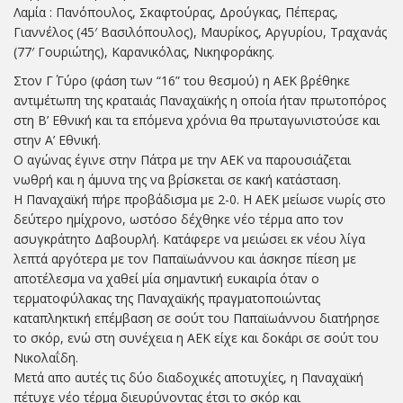
Λαμία : Πανόπουλος, Σκαφτούρας, Δρούγκας, Πέπερας,
Γιαννέλος (45′ Βασιλόπουλος), Μαυρίκος, Αργυρίου, Τραχανάς
(77′ Γουριώτης), Καρανικόλας, Νικηφοράκης.
Στον Γ΄ Γύρο (φάση των “16” του θεσμού) η ΑΕΚ βρέθηκε
αντιμέτωπη της κραταιάς Παναχαϊκής η οποία ήταν πρωτοπόρος
στη Β’ Εθνική και τα επόμενα χρόνια θα πρωταγωνιστούσε και
στην Α’ Εθνική.
Ο αγώνας έγινε στην Πάτρα με την ΑΕΚ να παρουσιάζεται
νωθρή και η άμυνα της να βρίσκεται σε κακή κατάσταση.
Η Παναχαϊκή πήρε προβάδισμα με 2-0. Η ΑΕΚ μείωσε νωρίς στο
δεύτερο ημίχρονο, ωστόσο δέχθηκε νέο τέρμα απο τον
ασυγκράτητο Δαβουρλή. Κατάφερε να μειώσει εκ νέου λίγα
λεπτά αργότερα με τον Παπαϊωάννου και άσκησε πίεση με
αποτέλεσμα να χαθεί μία σημαντική ευκαιρία όταν ο
τερματοφύλακας της Παναχαϊκής πραγματοποιώντας
καταπληκτική επέμβαση σε σούτ του Παπαϊωάννου διατήρησε
το σκόρ, ενώ στη συνέχεια η ΑΕΚ είχε και δοκάρι σε σούτ του
Νικολαΐδη.
Μετά απο αυτές τις δύο διαδοχικές αποτυχίες, η Παναχαϊκή
πέτυχε νέο τέρμα διευρύνοντας έτσι το σκόρ και