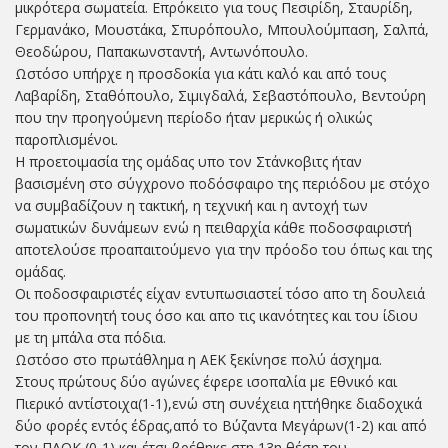
μικρότερα σωματεία. Επρόκειτο για τους Πεσιρίδη, Σταυρίδη,
Γερμανάκο, Μουστάκα, Σπυρόπουλο, Μπουλούμπαση, Σαλπά,
Θεοδώρου, Παπακωνσταντή, Αντωνόπουλο.
Ωστόσο υπήρχε η προσδοκία για κάτι καλό και από τους
Λαβαρίδη, Σταθόπουλο, Σιμιγδαλά, Σεβαστόπουλο, Βεντούρη
που την προηγούμενη περίοδο ήταν μερικώς ή ολικώς
παροπλισμένοι.
Η προετοιμασία της ομάδας υπο τον Στάνκοβιτς ήταν
βασισμένη στο σύγχρονο ποδόσφαιρο της περιόδου με στόχο
να συμβαδίζουν η τακτική, η τεχνική και η αντοχή των
σωματικών δυνάμεων ενώ η πειθαρχία κάθε ποδοσφαιριστή
αποτελούσε προαπαιτούμενο για την πρόοδο του όπως και της
ομάδας.
Οι ποδοσφαιριστές είχαν εντυπωσιαστεί τόσο απο τη δουλειά
του προπονητή τους όσο και απο τις ικανότητες και του ίδιου
με τη μπάλα στα πόδια.
Ωστόσο στο πρωτάθλημα η ΑΕΚ ξεκίνησε πολύ άσχημα.
Στους πρώτους δύο αγώνες έφερε ισοπαλία με Εθνικό και
Πιερικό αντίστοιχα(1-1),ενώ στη συνέχεια ηττήθηκε διαδοχικά
δύο φορές εντός έδρας,από το Βύζαντα Μεγάρων(1-2) και από
τον ΠΑΟΚ (0-1) και έτσι βρέθηκε στη 13η θέση του