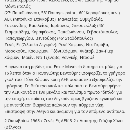
Μόντι (Ιταλός)
(27′ Παπαϊωάννου, 58′ Παπαγεωργίου, 60′ Καραφέσκος πεν.)
ΑΕΚ (Μπράνκο Στάνκοβιτς): Μανιατέας, Συμιγδαλάς,
Σοφιανίδης, Βασιλείου, Ιορδάνου, Σκευοφύλαξ (46′
Σταματιάδης), Καραφέσκος, Παπαϊωάννου, Σεβαστόπουλος,
Παπαγεωργίου, Βεντούρης (46′ Σταθόπουλος)
Ζενές Ες (Ζιλμπέρ Λεγκράν): Ρενέ Χόφμαν, Ντε Γκράβα,
Μοροκούτι, Κάουφμαν, Τζόνι Χόφμαν, Χνάτοβ, Ζαν-Πιέρ
Χόφμαν, Μοκίν, Ντι Τζένοβα, Λανγκέρ, Ντρουέ
Η αγωνία στη ρεβάνς του Emile Mayrisch διατηρείται μόλις για
16 λεπτά όταν ο Παναγιώτης Βεντούρης ισοφαρίζει το γρήγορο
γκολ του Τζόνι Χόφμαν και η ΑΕΚ ουσιαστικά εξασφαλίζει την
πρόκριση. Το δεύτερο γκολ και πάλι από το Βεντούρη φέρνει
την ΑΕΚ κοντά σε ένα μεγάλο και πολύτιμο πρώτο “διπλό” για
την εποχή, οι παίκτες του Λεγκράν όμως βγάζουν εγωισμό και
με αντεπίθεση διαρκείας παίρνουν την πύρρειο νίκη.
Επιστροφή στην Αθήνα και αναμονή για τον επόμενο αντίπαλο.
2 Οκτωβρίου 1968 / Ζενές Ες-ΑΕΚ 3-2 / Διαιτητής: Γιόζεφ Χάνετ
(Βέλγος)