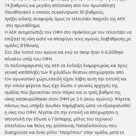
74 βαθμούς και μεγάλη απόσταση απο τον πρωταθλητή
Παναθηναϊκό ο οποίος συγκέντρωσε 90 βαθμούς.
Χρήζει ειδικής αναφοράς όμως το τελευταίο παιχνίδι της ΑΕΚ
στο πρωτάθλημα.
Η ΑΕΚ αντιμετώπιζε τον ΟΦΗ στο Ηράκλειο,με τον τελευταίο να
επιζητεί τη νίκη ώστε να αποφύγει τους αγώνες διαβάθμισης με
ομάδες Β’Εθνικής.
Στο 26ο λεπτό του αγώνα και ενώ το σκορ ήταν 0-0,δόθηκε
πέναλτυ υπέρ του ΟΦΗ.
Οι ποδοσφαιριστές της ΑΕΚ σε ένδειξη διαμαρτυρίας και προς
γενική κατάπληξη των 8 χιλιάδων θεατων,αποχώρησαν απο
τον αγωνιστικό χώρο,επειδή είχαν λάβει αυτη την εντολή και
την οποία φέρεται πως είχε δώσει ο γενικός αρχηγός της
ομάδας που βρισκόταν στον πάγκο και οι τρείς βαθμοί της
νίκης κατακυρώθηκαν στον ΟΦΗ με 2-0 (ανευ αγώνος). Φέρεται
πάντως πως υπήρξε άνωθεν παρέμβαση ώστε να εξασφαλισθεί
η νίκη του ΟΦΗ. Λέγεται ότι την εντολή να αποχωρήσει η
αποστολή την έδωσε ο Γάσπαρης, μέλος του τεχνικού
επιτελείου και θείος της Δέσποινας Παπαδοπούλου που
διατηρούσε και έναν ρόλο “επιτρόπου” στην ομάδα, μετά το