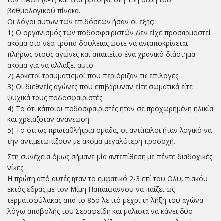
βαθμολογικού πίνακα.
Οι λόγοι αυτων των επιδόσεων ήσαν οι εξής:
1) Ο οργανισμός των ποδοσφαιριστών δεν είχε προσαρμοστεί
ακόμα στο νέο τρόπο δουλειάς ώστε να ανταποκρίνεται
πλήρως στους αγώνες και απαιτείτο ένα χρονικό διάστημα
ακόμα για να αλλάξει αυτό.
2) Αρκετοί τραυματισμοί που περιόριζαν τις επιλογές
3) Οι διεθνείς αγώνες που επιβάρυναν είτε σωματικά είτε
ψυχικά τους ποδοσφαιριστές
4) Το ότι κάποιοι ποδοσφαιριστές ήταν σε προχωρημένη ηλικία
και χρειαζόταν ανανέωση
5) Το ότι ως πρωταθλήτρια ομάδα, οι αντίπαλοι ήταν λογικό να
την αντιμετωπίζουν με ακόμα μεγαλύτερη προσοχή.
Στη συνέχεια όμως σήμανε μία αντεπίθεση με πέντε διαδοχικές
νίκες.
Η πρώτη από αυτές ήταν το εμφατικό 2-3 επί του Ολυμπιακόυ
εκτός έδρας,με τον Μίμη Παπαϊωάννου να παίζει ως
τερματοφύλακας από το 85ο λεπτό μέχρι τη λήξη του αγώνα
λόγω αποβολής του Σεραφείδη και μάλιστα να κάνει δύο