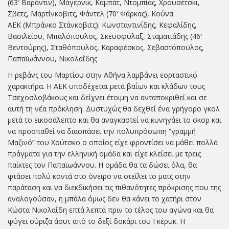
(63′ Βαράντιν), Μάγερνικ, Καμπάτ, Ντομπίας, Χρουσέτσκι,
Σβετς, Μαρτίνκοβιτς, Φάντελ (70′ Φάρκας), Κούνα
ΑΕΚ (Μπράνκο Στάνκοβιτς): Κωνσταντινίδης, Κεφαλίδης,
Βασιλείου, Μπαλόπουλος, Σκευοφύλαξ, Σταματιάδης (46′
Βεντούρης), Σταθόπουλος, Καραφέσκος, Σεβαστόπουλος,
Παπαϊωάννου, Νικολαΐδης
Η ρεβάνς του Μαρτίου στην Αθήνα λαμβάνει εορταστικό
χαρακτήρα. Η ΑΕΚ υποδέχεται μετά βαΐων και κλάδων τους
Τσεχοσλοβάκους και δείχνει έτοιμη να ανταποκριθεί και σε
αυτή τη νέα πρόκληση. Δυστυχώς θα δεχθεί ένα γρήγορο γκολ
μετά το εικοσάλεπτο και θα αναγκαστεί να κυνηγάει το σκορ και
να προσπαθεί να διασπάσει την πολυπρόσωπη “γραμμή
Μαζινό” του Χούτσκο ο οποίος είχε φροντίσει να μάθει πολλά
πράγματα για την ελληνική ομάδα και είχε κλείσει με τρεις
παίκτες τον Παπαϊωάννου. Η ομάδα θα τα δώσει όλα, θα
φτάσει πολύ κοντά στο όνειρο να στείλει το ματς στην
παράταση και να διεκδικήσει τις πιθανότητες πρόκρισης που της
αναλογούσαν, η μπάλα όμως δεν θα κάνει το χατήρι στον
Κώστα Νικολαΐδη επτά λεπτά πριν το τέλος του αγώνα και θα
φύγει σύριζα άουτ από το δεξί δοκάρι του Γκέρυκ. Η