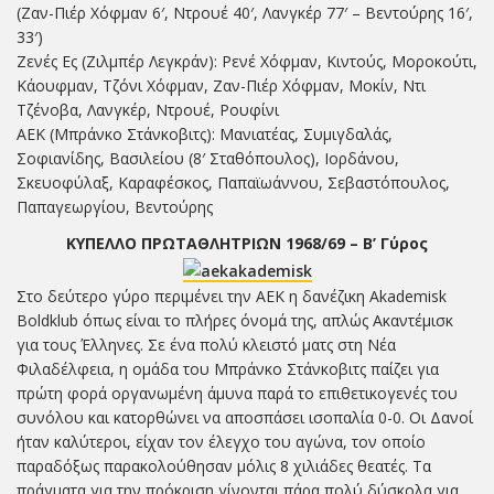
(Ζαν-Πιέρ Χόφμαν 6′, Ντρουέ 40′, Λανγκέρ 77′ – Βεντούρης 16′,
33′)
Ζενές Ες (Ζιλμπέρ Λεγκράν): Ρενέ Χόφμαν, Κιντούς, Μοροκούτι,
Κάουφμαν, Τζόνι Χόφμαν, Ζαν-Πιέρ Χόφμαν, Μοκίν, Ντι
Τζένοβα, Λανγκέρ, Ντρουέ, Ρουφίνι
ΑΕΚ (Μπράνκο Στάνκοβιτς): Μανιατέας, Συμιγδαλάς,
Σοφιανίδης, Βασιλείου (8′ Σταθόπουλος), Ιορδάνου,
Σκευοφύλαξ, Καραφέσκος, Παπαϊωάννου, Σεβαστόπουλος,
Παπαγεωργίου, Βεντούρης
ΚΥΠΕΛΛΟ ΠΡΩΤΑΘΛΗΤΡΙΩΝ 1968/69 – Β’ Γύρος
Στο δεύτερο γύρο περιμένει την ΑΕΚ η δανέζικη Akademisk
Boldklub όπως είναι το πλήρες όνομά της, απλώς Ακαντέμισκ
για τους Έλληνες. Σε ένα πολύ κλειστό ματς στη Νέα
Φιλαδέλφεια, η ομάδα του Μπράνκο Στάνκοβιτς παίζει για
πρώτη φορά οργανωμένη άμυνα παρά το επιθετικογενές του
συνόλου και κατορθώνει να αποσπάσει ισοπαλία 0-0. Οι Δανοί
ήταν καλύτεροι, είχαν τον έλεγχο του αγώνα, τον οποίο
παραδόξως παρακολούθησαν μόλις 8 χιλιάδες θεατές. Τα
πράγματα για την πρόκριση γίνονται πάρα πολύ δύσκολα για