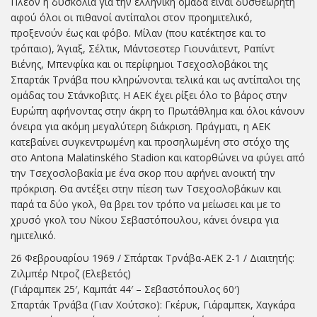
Πλέον η δυσκολία για την ελληνική ομάδα είναι δυσθεώρητη
αφού όλοι οι πιθανοί αντίπαλοι στον προημιτελικό,
προξενούν έως και φόβο. Μίλαν (που κατέκτησε και το
τρόπαιο), Άγιαξ, Σέλτικ, Μάντσεστερ Γιουνάιτεντ, Ραπίντ
Βιένης, Μπενφίκα και οι περίφημοι Τσεχοσλοβάκοι της
Σπαρτάκ Τρνάβα που κληρώνονται τελικά και ως αντίπαλοι της
ομάδας του Στάνκοβιτς. Η ΑΕΚ έχει ρίξει όλο το βάρος στην
Ευρώπη αφήνοντας στην άκρη το Πρωτάθλημα και όλοι κάνουν
όνειρα για ακόμη μεγαλύτερη διάκριση. Πράγματι, η ΑΕΚ
κατεβαίνει συγκεντρωμένη και προσηλωμένη στο στόχο της
στο Antona Malatinského Stadion και κατορθώνει να φύγει από
την Τσεχοσλοβακία με ένα σκορ που αφήνει ανοικτή την
πρόκριση. Θα αντέξει στην πίεση των Τσεχοσλοβάκων και
παρά τα δύο γκολ, θα βρει τον τρόπο να μείωσει και με το
χρυσό γκολ του Νίκου Σεβαστόπουλου, κάνει όνειρα για
ημιτελικό.
26 Φεβρουαρίου 1969 / Σπάρτακ Τρνάβα-ΑΕΚ 2-1 / Διαιτητής:
Ζιλμπέρ Ντροζ (Ελεβετός)
(Γιάραμπεκ 25′, Καμπάτ 44′ – Σεβαστόπουλος 60′)
Σπαρτάκ Τρνάβα (Γιαν Χούτσκο): Γκέρυκ, Γιάραμπεκ, Χαγκάρα