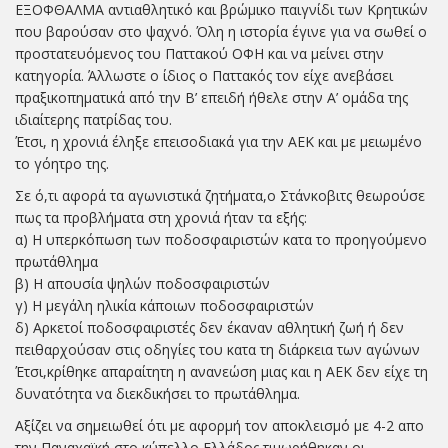
ΕΞΟΦΘΑΛΜΑ αντιαθλητικό και βρώμικο παιγνίδι των Κρητικών
που βαρούσαν στο ψαχνό. Όλη η ιστορία έγινε για να σωθεί ο
προστατευόμενος του Παττακού ΟΦΗ και να μείνει στην
κατηγορία. Άλλωστε ο ίδιος ο Παττακός τον είχε ανεβάσει
πραξικοπηματικά από την Β’ επειδή ήθελε στην Α’ ομάδα της
ιδιαίτερης πατρίδας του.
Έτσι, η χρονιά έληξε επεισοδιακά για την ΑΕΚ και με μειωμένο
το γόητρο της.
Σε ό,τι αφορά τα αγωνιστικά ζητήματα,ο Στάνκοβιτς θεωρούσε
πως τα προβλήματα στη χρονιά ήταν τα εξής:
α) Η υπερκόπωση των ποδοσφαιριστών κατα το προηγούμενο
πρωτάθλημα
β) Η απουσία ψηλών ποδοσφαιριστών
γ) Η μεγάλη ηλικία κάποιων ποδοσφαιριστών
δ) Αρκετοί ποδοσφαιριστές δεν έκαναν αθλητική ζωή ή δεν
πειθαρχούσαν στις οδηγίες του κατα τη διάρκεια των αγώνων
Έτσι,κρίθηκε απαραίτητη η ανανεώση μιας και η ΑΕΚ δεν είχε τη
δυνατότητα να διεκδικήσει το πρωτάθλημα.
Αξίζει να σημειωθεί ότι με αφορμή τον αποκλεισμό με 4-2 απο
την Παναχαϊκή στο κύπελλο Ελλάδος,τιμωρήθηκαν οι