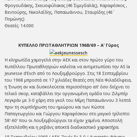
Φρογουδάκης, Σκευοφύλακας (46΄ Σιμιγδαλάς), Καραφέσκος ,
Βεντούρης, Νικολαΐδης, Παπαϊωάννου, Σταυρίδης (46΄
Πομώνης)
Θεατές: 14.000
ΚΥΠΕΛΛΟ ΠΡΩΤΑΘΛΗΤΡΙΩΝ 1968/69 – Α’ Γύρος
Η κληρωτίδα χαμογελά στην ΑΕΚ και στον πρώτο γύρο του
Κυπέλλου Πρωταθλητριών καλείται να αντιμετωπίσει την AS la
Jeunesse d’Esch από το Λουξεμβρούργο. Στις 18 Σεπτεμβρίου
του 1968 μπροστά σε 17 χιλιάδες θεατές στη Νέα Φιλαδέλφεια,
η Ένωση αν και δυσκολεύεται περισσότερο απ’ όσο δείχνει το
τελικό σκορ, καταβάλλει την οργανωμένη ομάδα του Ζιλμπέρ
Λεγκράν με 3-0 χάρη στα γκολ του Μίμη Παπαϊωάννου 3 λεπτά
πριν τη συμπλήρωση του ημιώρου και των Κώστα
Παπαγεωργίου και Γιώργου Καραφέσκου στο μαγικό τρίλεπτο
58′-60′ που οι Λουξεμβούργιοι τα είχαν χαμένα. Αποστολή
εξετελέσθη και η ρεβάνς αποκτά διαδικαστικό χαρακτήρα.
18 Σεπτεμβρίου 1968 / ΑΕΚ-Ζενές Ες 3-0 / Διαιτητής: Φάμπιο