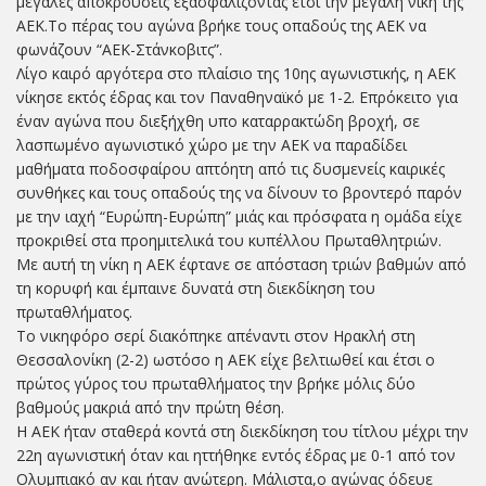
μεγάλες αποκρούσεις εξασφαλίζοντας έτσι την μεγάλη νίκη της
ΑΕΚ.Το πέρας του αγώνα βρήκε τους οπαδούς της ΑΕΚ να
φωνάζουν “ΑΕΚ-Στάνκοβιτς”.
Λίγο καιρό αργότερα στο πλαίσιο της 10ης αγωνιστικής, η ΑΕΚ
νίκησε εκτός έδρας και τον Παναθηναϊκό με 1-2. Επρόκειτο για
έναν αγώνα που διεξήχθη υπο καταρρακτώδη βροχή, σε
λασπωμένο αγωνιστικό χώρο με την ΑΕΚ να παραδίδει
μαθήματα ποδοσφαίρου απτόητη από τις δυσμενείς καιρικές
συνθήκες και τους οπαδούς της να δίνουν το βροντερό παρόν
με την ιαχή “Ευρώπη-Ευρώπη” μιάς και πρόσφατα η ομάδα είχε
προκριθεί στα προημιτελικά του κυπέλλου Πρωταθλητριών.
Με αυτή τη νίκη η ΑΕΚ έφτανε σε απόσταση τριών βαθμών από
τη κορυφή και έμπαινε δυνατά στη διεκδίκηση του
πρωταθλήματος.
Το νικηφόρο σερί διακόπηκε απέναντι στον Ηρακλή στη
Θεσσαλονίκη (2-2) ωστόσο η ΑΕΚ είχε βελτιωθεί και έτσι ο
πρώτος γύρος του πρωταθλήματος την βρήκε μόλις δύο
βαθμούς μακριά από την πρώτη θέση.
Η ΑΕΚ ήταν σταθερά κοντά στη διεκδίκηση του τίτλου μέχρι την
22η αγωνιστική όταν και ηττήθηκε εντός έδρας με 0-1 από τον
Ολυμπιακό αν και ήταν ανώτερη. Μάλιστα,ο αγώνας όδευε