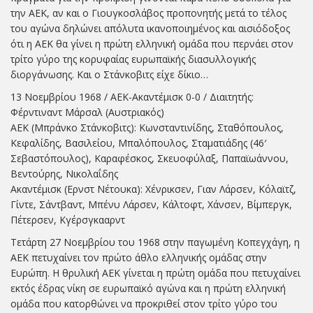
την ΑΕΚ, αν και ο Γιουγκοσλάβος προπονητής μετά το τέλος
του αγώνα δηλώνει απόλυτα ικανοποιημένος και αισιόδοξος
ότι η ΑΕΚ θα γίνει η πρώτη ελληνική ομάδα που περνάει στον
τρίτο γύρο της κορυφαίας ευρωπαϊκής διασυλλογικής
διοργάνωσης. Και ο Στάνκοβιτς είχε δίκιο…
13 Νοεμβρίου 1968 / ΑΕΚ-Ακαντέμισκ 0-0 / Διαιτητής:
Φέρντιναντ Μάρσαλ (Αυστριακός)
ΑΕΚ (Μπράνκο Στάνκοβιτς): Κωνσταντινίδης, Σταθόπουλος,
Κεφαλίδης, Βασιλείου, Μπαλόπουλος, Σταματιάδης (46′
Σεβαστόπουλος), Καραφέσκος, Σκευοφύλαξ, Παπαϊωάννου,
Βεντούρης, Νικολαΐδης
Ακαντέμισκ (Ερνστ Νέτουκα): Χένρικσεν, Γιαν Λάρσεν, Κόλαϊτζ,
Γίντε, Σάντβαντ, Μπένυ Λάρσεν, Κάλτοφτ, Χάνσεν, Βίμπεργκ,
Πέτερσεν, Κγέρσγκααρντ
Τετάρτη 27 Νοεμβρίου του 1968 στην παγωμένη Κοπεγχάγη, η
ΑΕΚ πετυχαίνει τον πρώτο άθλο ελληνικής ομάδας στην
Ευρώπη. Η θρυλική ΑΕΚ γίνεται η πρώτη ομάδα που πετυχαίνει
εκτός έδρας νίκη σε ευρωπαϊκό αγώνα και η πρώτη ελληνική
ομάδα που κατορθώνει να προκριθεί στον τρίτο γύρο του