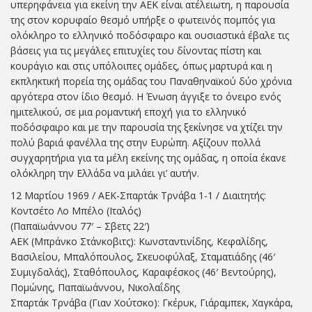
υπερηφάνεια για εκείνη την ΑΕΚ είναι ατέλειωτη, η παρουσία
της στον κορυφαίο θεσμό υπήρξε ο φωτεινός πομπός για
ολόκληρο το ελληνικό ποδόσφαιρο και ουσιαστικά έβαλε τις
βάσεις για τις μεγάλες επιτυχίες του δίνοντας πίστη και
κουράγιο και στις υπόλοιπες ομάδες, όπως μαρτυρά και η
εκπληκτική πορεία της ομάδας του Παναθηναϊκού δύο χρόνια
αργότερα στον ίδιο θεσμό. Η Ένωση άγγιξε το όνειρο ενός
ημιτελικού, σε μια ρομαντική εποχή για το ελληνικό
ποδόσφαιρο και με την παρουσία της ξεκίνησε να χτίζει την
πολύ βαριά φανέλλα της στην Ευρώπη. Αξίζουν πολλά
συγχαρητήρια για τα μέλη εκείνης της ομάδας, η οποία έκανε
ολόκληρη την Ελλάδα να μιλάει γι’ αυτήν.
12 Μαρτίου 1969 / ΑΕΚ-Σπαρτάκ Τρνάβα 1-1 / Διαιτητής:
Κοντσέτο Λο Μπέλο (Ιταλός)
(Παπαϊωάννου 77′ – Σβετς 22′)
ΑΕΚ (Μπράνκο Στάνκοβιτς): Κωνσταντινίδης, Κεφαλίδης,
Βασιλείου, Μπαλόπουλος, Σκευοφύλαξ, Σταματιάδης (46′
Συμιγδαλάς), Σταθόπουλος, Καραφέσκος (46′ Βεντούρης),
Πομώνης, Παπαϊωάννου, Νικολαΐδης
Σπαρτάκ Τρνάβα (Γιαν Χούτσκο): Γκέρυκ, Γιάραμπεκ, Χαγκάρα,