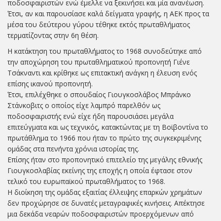
ποδοσφαιριστών ενώ έμελλε να ξεκινήσει και μία ανανέωση.
Έτσι, αν και παρουσίασε καλά δείγματα γραφής, η ΑΕΚ προς τα
μέσα του δεύτερου γύρου τέθηκε εκτός πρωταθλήματος
τερματίζοντας στην 6η θέση.
Η κατάκτηση του πρωταθλήματος το 1968 συνοδεύτηκε από
την αποχώρηση του πρωταθληματικού προπονητή Γιένε
Τσάκναντι και κρίθηκε ως επιτακτική ανάγκη η έλευση ενός
επίσης ικανού προπονητή.
Έτσι, επιλέχθηκε ο σπουδαίος Γιουγκοσλάβος Μπράνκο
Στάνκοβιτς ο οποίος είχε λαμπρό παρελθόν ως
ποδοσφαιριστής ενώ είχε ήδη παρουσιάσει μεγάλα
επιτεύγματα και ως τεχνικός, κατακτώντας με τη Βοϊβοντίνα το
πρωτάθλημα το 1966 που ήταν το πρώτο της συγκεκριμένης
ομάδας στα πενήντα χρόνια ιστορίας της.
Επίσης ήταν στο προπονητικό επιτελείο της μεγάλης εθνικής
Γιουγκοσλαβίας εκείνης της εποχής η οποία έφτασε στον
τελικό του ευρωπαϊκού πρωταθλήματος το 1968.
Η διοίκηση της ομάδας εξαιτίας έλλειψης επαρκών χρημάτων
δεν προχώρησε σε δυνατές μεταγραφικές κινήσεις. Απέκτησε
μια δεκάδα νεαρών ποδοσφαιριστών προερχόμενων από