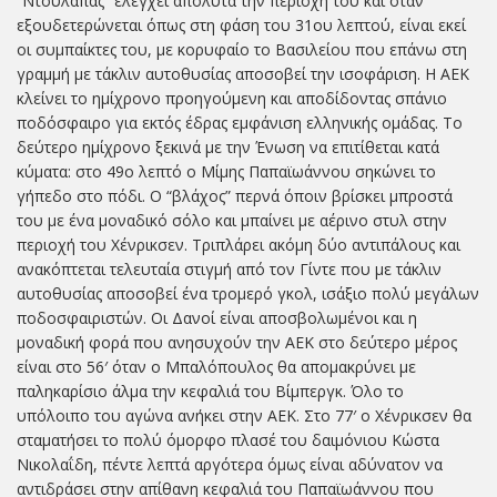
“Ντουλάπας” ελέγχει απόλυτα την περιοχή του και όταν
εξουδετερώνεται όπως στη φάση του 31ου λεπτού, είναι εκεί
οι συμπαίκτες του, με κορυφαίο το Βασιλείου που επάνω στη
γραμμή με τάκλιν αυτοθυσίας αποσοβεί την ισοφάριση. Η ΑΕΚ
κλείνει το ημίχρονο προηγούμενη και αποδίδοντας σπάνιο
ποδόσφαιρο για εκτός έδρας εμφάνιση ελληνικής ομάδας. Το
δεύτερο ημίχρονο ξεκινά με την Ένωση να επιτίθεται κατά
κύματα: στο 49ο λεπτό ο Μίμης Παπαϊωάννου σηκώνει το
γήπεδο στο πόδι. Ο “βλάχος” περνά όποιν βρίσκει μπροστά
του με ένα μοναδικό σόλο και μπαίνει με αέρινο στυλ στην
περιοχή του Χένρικσεν. Τριπλάρει ακόμη δύο αντιπάλους και
ανακόπτεται τελευταία στιγμή από τον Γίντε που με τάκλιν
αυτοθυσίας αποσοβεί ένα τρομερό γκολ, ισάξιο πολύ μεγάλων
ποδοσφαιριστών. Οι Δανοί είναι αποσβολωμένοι και η
μοναδική φορά που ανησυχούν την ΑΕΚ στο δεύτερο μέρος
είναι στο 56′ όταν ο Μπαλόπουλος θα απομακρύνει με
παληκαρίσιο άλμα την κεφαλιά του Βίμπεργκ. Όλο το
υπόλοιπο του αγώνα ανήκει στην ΑΕΚ. Στο 77′ ο Χένρικσεν θα
σταματήσει το πολύ όμορφο πλασέ του δαιμόνιου Κώστα
Νικολαΐδη, πέντε λεπτά αργότερα όμως είναι αδύνατον να
αντιδράσει στην απίθανη κεφαλιά του Παπαϊωάννου που