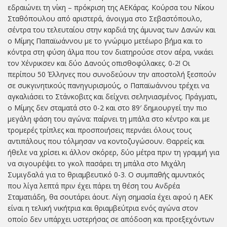
εδραιώνει τη νίκη – πρόκριση της ΑΕΚάρας. Κούρσα του Νίκου
Σταθόπουλου από αριστερά, άνοιγμα στο Σεβαστόπουλο,
σέντρα του τελευταίου στην καρδιά της άμυνας των Δανών και
ο Μίμης Παπαϊωάννου με το γνώριμο μετέωρο βήμα και το
κόντρα στη φύση άλμα που τον διατηρούσε στον αέρα, νικάει
τον Χένρικσεν και δύο Δανούς οπισθοφύλακες. 0-2! Οι
περίπου 50 Έλληνες που συνοδεύουν την αποστολή ξεσπούν
σε συκγινητικούς πανηγυρισμούς, ο Παπαϊωάννου τρέχει να
αγκαλιάσει το Στάνκοβιτς και δείχνει σεληνιασμένος. Πράγματι,
ο Μίμης δεν σταματά στο 0-2 και στο 89′ δημιουργεί την πιο
μεγάλη φάση του αγώνα: παίρνει τη μπάλα στο κέντρο και με
τρομερές τρίπλες και προσποιήσεις περνάει όλους τους
αντιπάλους που τόλμησαν να κοντοζυγώσουν. Θαρρείς και
ήθελε να χρίσει κι άλλον σκόρερ, δύο μέτρα πριν τη γραμμή για
να σιγουρέψει το γκολ πασάρει τη μπάλα στο Μιχάλη
Συμιγδαλά για το θριαμβευτικό 0-3. Ο συμπαθής αμυντικός
που λίγα λεπτά πριν έχει πάρει τη θέση του Ανδρέα
Σταματιάδη, θα σουτάρει άουτ. Λίγη σημασία έχει αφού η ΑΕΚ
είναι η τελική νικήτρια και θριαμβεύτρια ενός αγώνα στον
οποίο δεν υπάρχει υστερήσας σε απόδοση και προεξεχόντων