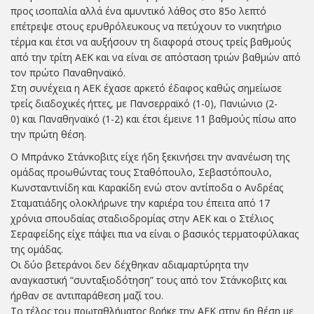
προς ισοπαλία αλλά ένα αμυντικό λάθος στο 85ο λεπτό
επέτρεψε στους ερυθρόλευκους να πετύχουν το νικητήριο
τέρμα και έτσι να αυξήσουν τη διαφορά στους τρείς βαθμούς
από την τρίτη ΑΕΚ και να είναι σε απόσταση τριών βαθμών από
τον πρώτο Παναθηναϊκό.
Στη συνέχεια η ΑΕΚ έχασε αρκετό έδαφος καθώς σημείωσε
τρείς διαδοχικές ήττες, με Πανσερραϊκό (1-0), Πανιώνιο (2-
0) και Παναθηναϊκό (1-2) και έτσι έμεινε 11 βαθμούς πίσω απο
την πρώτη θέση.
Ο Μπράνκο Στάνκοβιτς είχε ήδη ξεκινήσει την ανανέωση της
ομάδας προωθώντας τους Σταθόπουλο, Σεβαστόπουλο,
Κωνσταντινίδη και Καρακίδη ενώ στον αντίποδα ο Ανδρέας
Σταματιάδης ολοκλήρωνε την καριέρα του έπειτα από 17
χρόνια σπουδαίας σταδιοδρομίας στην ΑΕΚ και ο Στέλιος
Σεραφείδης είχε πάψει πια να είναι ο βασικός τερματοφύλακας
της ομάδας.
Οι δύο βετεράνοι δεν δέχθηκαν αδιαμαρτύρητα την
αναγκαστική “συνταξιοδότηση” τους από τον Στάνκοβιτς και
ήρθαν σε αντιπαράθεση μαζί του.
Το τέλος του πρωταθλήματος βρήκε την ΑΕΚ στην 6η θέση με