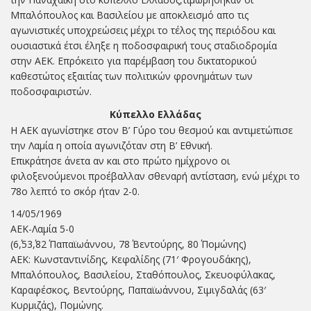
Μπαλόπουλος και Βασιλείου με αποκλεισμό απο τις
αγωνιστικές υποχρεώσεις μέχρι το τέλος της περιόδου και
ουσιαστικά έτσι έληξε η ποδοσφαιρική τους σταδιοδρομία
στην ΑΕΚ. Επρόκειτο για παρέμβαση του δικτατορικού
καθεστώτος εξαιτίας των πολιτικών φρονημάτων των
ποδοσφαιριστών.
Κύπελλο Ελλάδας
Η ΑΕΚ αγωνίστηκε στον Β’ Γύρο του θεσμού και αντιμετώπισε
την Λαμία η οποία αγωνιζόταν στη Β’ Εθνική.
Επικράτησε άνετα αν και στο πρώτο ημίχρονο οι
φιλοξενούμενοι προέβαλλαν σθεναρή αντίσταση, ενώ μέχρι το
78ο λεπτό το σκόρ ήταν 2-0.
14/05/1969
ΑΕΚ-Λαμία 5-0
(6΄,53΄,82΄ Παπαϊωάννου, 78΄ Βεντούρης, 80΄ Πομώνης)
ΑΕΚ: Κωνσταντινίδης, Κεφαλίδης (71′ Φρογουδάκης),
Μπαλόπουλος, Βασιλείου, Σταθόπουλος, Σκευοφύλακας,
Καραφέσκος, Βεντούρης, Παπαϊωάννου, Σιμιγδαλάς (63′
Κυρμιζάς), Πομώνης.