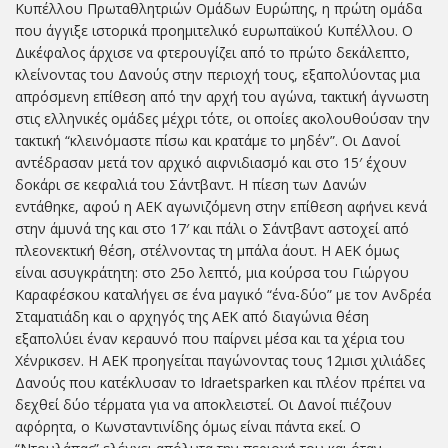
Κυπέλλου Πρωταθλητριών Ομάδων Ευρώπης, η πρώτη ομάδα
που άγγιξε ιστορικά προημιτελικό ευρωπαϊκού Κυπέλλου. Ο
Δικέφαλος άρχισε να φτερουγίζει από το πρώτο δεκάλεπτο,
κλείνοντας του Δανούς στην περιοχή τους, εξαπολύοντας μια
απρόσμενη επίθεση από την αρχή του αγώνα, τακτική άγνωστη
στις ελληνικές ομάδες μέχρι τότε, οι οποίες ακολουθούσαν την
τακτική “κλεινόμαστε πίσω και κρατάμε το μηδέν”. Οι Δανοί
αντέδρασαν μετά τον αρχικό αιφνιδιασμό και στο 15′ έχουν
δοκάρι σε κεφαλιά του Σάντβαντ. Η πίεση των Δανών
εντάθηκε, αφού η ΑΕΚ αγωνιζόμενη στην επίθεση αφήνει κενά
στην άμυνά της και στο 17′ και πάλι ο Σάντβαντ αστοχεί από
πλεονεκτική θέση, στέλνοντας τη μπάλα άουτ. Η ΑΕΚ όμως
είναι ασυγκράτητη: στο 25ο λεπτό, μια κούρσα του Γιώργου
Καραφέσκου καταλήγει σε ένα μαγικό “ένα-δύο” με τον Ανδρέα
Σταματιάδη και ο αρχηγός της ΑΕΚ από διαγώνια θέση
εξαπολύει έναν κεραυνό που παίρνει μέσα και τα χέρια του
Χένρικσεν. Η ΑΕΚ προηγείται παγώνοντας τους 12μισι χιλιάδες
Δανούς που κατέκλυσαν το Idraetsparken και πλέον πρέπει να
δεχθεί δύο τέρματα για να αποκλειστεί. Οι Δανοί πιέζουν
αφόρητα, ο Κωνσταντινίδης όμως είναι πάντα εκεί. Ο