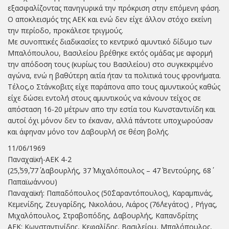
εξασφαλίζοντας πανηγυρικά την πρόκριση στην επόμενη φάση.
Ο αποκλεισμός της ΑΕΚ και ενώ δεν είχε άλλον στόχο εκείνη
την περίοδο, προκάλεσε τριγμούς.
Με συνοπτικές διαδικασίες το κεντρικό αμυντικό δίδυμο των
Μπαλόπουλου, Βασιλείου βρέθηκε εκτός ομάδας με αφορμή
την απόδοση τους (κυρίως του Βασιλείου) στο συγκεκριμένο
αγώνα, ενώ η βαθύτερη αιτία ήταν τα πολιτικά τους φρονήματα.
Τέλος,ο Στάνκοβιτς είχε παράπονα απο τους αμυντικούς καθώς
είχε δώσει εντολή στους αμυντικούς να κάνουν τείχος σε
απόσταση 16-20 μέτρων απο την εστία του Κωνσταντινίδη και
αυτοί όχι μόνον δεν το έκαναν, αλλά πάντοτε υποχωρούσαν
και άφηναν μόνο τον Δαβουρλή σε θέση βολής.
11/06/1969
Παναχαϊκή-ΑΕΚ 4-2
(25΄,59΄,77΄ Δαβουρλής, 37΄ Μιχαλόπουλος – 47΄ Βεντούρης, 68΄
Παπαϊωάννου)
Παναχαϊκή: Παπαδόπουλος (50΄Σαραντόπουλος), Καραμπινάς,
Κεμενίδης, Ζευγαρίδης, Νικολάου, Λιάρος (76΄Λεγάτος) , Ρήγας,
Μιχαλόπουλος, Στραβοπόδης, Δαβουρλής, Καπανδρίτης
ΑΕΚ: Κωνσταντινίδης, Κεφαλίδης, Βασιλείου, Μπαλόπουλος,