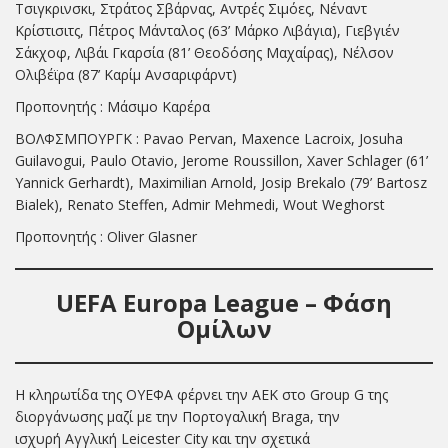
Τσιγκρινσκι, Στράτος Σβάρνας, Αντρές Σιμόες, Νέναντ
Κρίστισιτς, Πέτρος Μάνταλος (63’ Μάρκο Λιβάγια), Γιεβγιέν
Σάκχοφ, Λιβάι Γκαρσία (81’ Θεοδόσης Μαχαίρας), Νέλσον
Ολιβέϊρα (87’ Καρίμ Ανσαριφάρντ)
Προπονητής : Μάσιμο Καρέρα
ΒΟΛΦΣΜΠΟΥΡΓΚ : Pavao Pervan, Maxence Lacroix, Josuha
Guilavogui, Paulo Otavio, Jerome Roussillon, Xaver Schlager (61’
Yannick Gerhardt), Maximilian Arnold, Josip Brekalo (79’ Bartosz
Bialek), Renato Steffen, Admir Mehmedi, Wout Weghorst
Προπονητής : Oliver Glasner
UEFA Europa League – Φάση
Ομίλων
Η κληρωτίδα της ΟΥΕΦΑ φέρνει την ΑΕΚ στο Group G της
διοργάνωσης μαζί με την Πορτογαλική Braga, την
ισχυρή Αγγλική Leicester City και την σχετικά