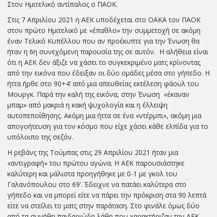
Στον Ημιτελικό αντίπαλος ο ΠΑΟΚ.
Στις 7 Απριλίου 2021 η ΑΕΚ υποδέχεται στο ΟΑΚΑ τον ΠΑΟΚ
στον πρώτο Ημιτελικό με «έπαθλο» την συμμετοχή σε ακόμη
έναν Τελικό Κυπέλλου που αν προέκυπτε για την Ένωση θα
ήταν η 6η συνεχόμενη παρουσία της σε αυτόν. Η αλήθεια είναι
ότι η ΑΕΚ δεν άξιζε να χάσει το συγκεκριμένο ματς κρίνοντας
από την εικόνα που έδειξαν οι δύο ομάδες μέσα στο γήπεδο. Η
ήττα ήρθε στο 90+4’ από μια απευθείας εκτέλεση φάουλ του
Μουργκ. Παρά την καλή της εικόνα, στην Ένωση «έκαναν
μπαμ» από μακριά η κακή ψυχολογία και η έλλειψη
αυτοπεποίθησης. Ακόμη μια ήττα σε ένα «ντέρμπι», ακόμη μια
απογοήτευση για τον κόσμο που είχε χάσει κάθε ελπίδα για το
υπόλοιπο της σεζόν.
Η ρεβάνς της Τούμπας στις 29 Απριλίου 2021 ήταν μια
«αντιγραφή» του πρώτου αγώνα. Η ΑΕΚ παρουσιάστηκε
καλύτερη και μάλιστα προηγήθηκε με 0-1 με γκολ του
Γαλανόπουλου στο 69’. Έδειχνε να πατάει καλύτερα στο
γήπεδο και να μπορεί είτε να πάρει την πρόκριση στα 90 λεπτά
είτε να στείλει το ματς στην παράταση. Στο φινάλε όμως δύο
από τα συνήθη παιδαριώδη λάθη που χαρακτήριζαν την ΑΕΚ