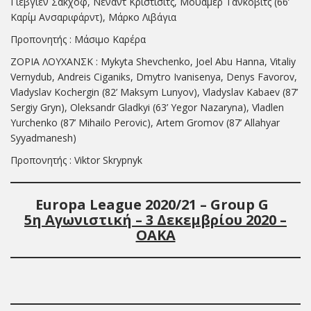
Γιεβγιέν Σάκχοφ, Νέναντ Κρίστισιτς, Μουαμέρ Τάνκοβιτς (66’
Καρίμ Ανσαριφάρντ), Μάρκο Λιβάγια
Προπονητής : Μάσιμο Καρέρα
ΖΟΡΙΑ ΛΟΥΧΑΝΣΚ : Mykyta Shevchenko, Joel Abu Hanna, Vitaliy
Vernydub, Andreis Ciganiks, Dmytro Ivanisenya, Denys Favorov,
Vladyslav Kochergin (82’ Maksym Lunyov), Vladyslav Kabaev (87’
Sergiy Gryn), Oleksandr Gladkyi (63’ Yegor Nazaryna), Vladlen
Yurchenko (87’ Mihailo Perovic), Artem Gromov (87’ Allahyar
Syyadmanesh)
Προπονητής : Viktor Skrypnyk
Europa
League 20
20
/
21
– Group
G
5
η Αγωνιστική –
3
Δεκεμβρίου 2020 –
ΟΑΚΑ