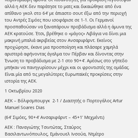
αλλά η ΑΕΚ δεν παράτησε το ματς και δικαιώθηκε από ένα
απίθανο γκολ στο 64’ με άπιαστο σουτ έξω από την περιοχή
του Αντρές Σιμόες που ισοφάρισε σε 1-1. Οι Γερμανοί
προσπαθούσαν να ξαναπάρουν προβάδισμα αλλά η άμυνα της
ΑΕΚ κρατούσε. Έτσι, βρέθηκε ο «μάγος» Λιβάγια να δίνει μια
μακρινή μπαλιά ακριβείας στον Ανσαριφάρντ. Εκείνος
προχώρησε, έκανε μια προσποίηση και πλάσαρε χαμηλά
αριστερά αφήνοντας άγαλμα τον Πέρβαν και δίνοντας στην
Ένωση το προβάδισμα με 2-1 στο 90+4’. Αμέσως στο γήπεδο
μπήκαν να πανηγυρίσουν μέχρι και οι φροντιστές της ομάδας.
Είναι μία από τις μεγαλύτερες Ευρωπαϊκές προκρίσεις στην
ιστορία της ΑΕΚ.
1 Οκτωβρίου 2020
ΑΕΚ – Βόλφσμπουργκ 2-1 / Διαιτητής ο Πορτογάλος Artur
Manuel Soares Dias
(64’ Σιμόες, 90+4’ Ανσαριφάρντ – 45+1’ Μεχμέντι)
ΑΕΚ : Παναγιώτης Τσιντώτας, Σταύρος
Βασιλαντωνόπουλος, Εμάνουελ Ινσούα, Ντμίτρο