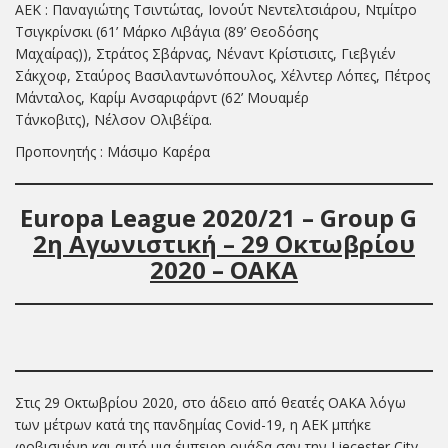
ΑΕΚ : Παναγιώτης Τσιντώτας, Ιονούτ Νεντελτσιάρου, Ντμίτρο
Τσιγκρίνσκι (61’ Μάρκο Λιβάγια (89’ Θεοδόσης
Μαχαίρας)), Στράτος Σβάρνας, Νέναντ Κρίστισιτς, Γιεβγιέν
Σάκχοφ, Σταύρος Βασιλαντωνόπουλος, Χέλντερ Λόπες, Πέτρος
Μάνταλος, Καρίμ Ανσαριφάρντ (62’ Μουαμέρ
Τάνκοβιτς), Νέλσον Ολιβέϊρα.
Προπονητής : Μάσιμο Καρέρα
Europa
League 20
20
/
21
– Group
G
2η Αγωνιστική –
2
9
Οκτωβρίου
2020 – ΟΑΚΑ
Στις 29 Οκτωβρίου 2020, στο άδειο από θεατές ΟΑΚΑ λόγω
των μέτρων κατά της πανδημίας Covid-19, η AEK μπήκε
φοβισμένη και αυτό μια έμπειρη ομάδα σαν την Liecester City