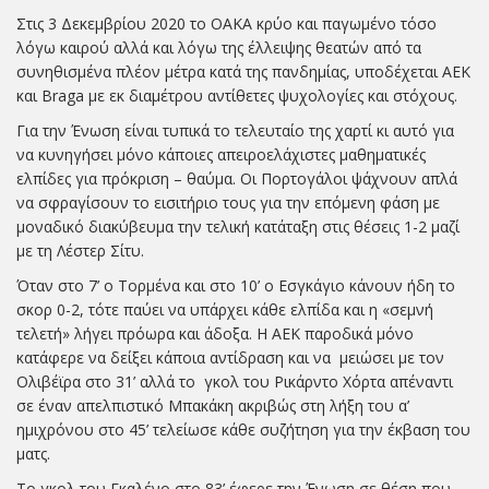
Στις 3 Δεκεμβρίου 2020 το ΟΑΚΑ κρύο και παγωμένο τόσο
λόγω καιρού αλλά και λόγω της έλλειψης θεατών από τα
συνηθισμένα πλέον μέτρα κατά της πανδημίας, υποδέχεται ΑΕΚ
και Braga με εκ διαμέτρου αντίθετες ψυχολογίες και στόχους.
Για την Ένωση είναι τυπικά το τελευταίο της χαρτί κι αυτό για
να κυνηγήσει μόνο κάποιες απειροελάχιστες μαθηματικές
ελπίδες για πρόκριση – θαύμα. Οι Πορτογάλοι ψάχνουν απλά
να σφραγίσουν το εισιτήριο τους για την επόμενη φάση με
μοναδικό διακύβευμα την τελική κατάταξη στις θέσεις 1-2 μαζί
με τη Λέστερ Σίτυ.
Όταν στο 7’ ο Τορμένα και στο 10’ ο Εσγκάγιο κάνουν ήδη το
σκορ 0-2, τότε παύει να υπάρχει κάθε ελπίδα και η «σεμνή
τελετή» λήγει πρόωρα και άδοξα. Η ΑΕΚ παροδικά μόνο
κατάφερε να δείξει κάποια αντίδραση και να μειώσει με τον
Ολιβέϊρα στο 31’ αλλά το γκολ του Ρικάρντο Χόρτα απέναντι
σε έναν απελπιστικό Μπακάκη ακριβώς στη λήξη του α’
ημιχρόνου στο 45’ τελείωσε κάθε συζήτηση για την έκβαση του
ματς.
Το γκολ του Γκαλένο στο 83’ έφερε την Ένωση σε θέση που