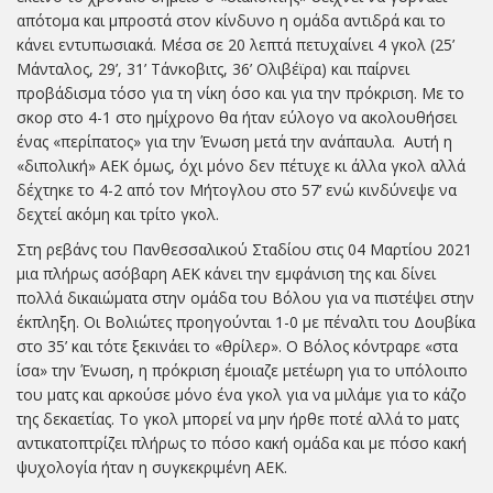
απότομα και μπροστά στον κίνδυνο η ομάδα αντιδρά και το
κάνει εντυπωσιακά. Μέσα σε 20 λεπτά πετυχαίνει 4 γκολ (25’
Μάνταλος, 29’, 31’ Τάνκοβιτς, 36’ Ολιβέϊρα) και παίρνει
προβάδισμα τόσο για τη νίκη όσο και για την πρόκριση. Με το
σκορ στο 4-1 στο ημίχρονο θα ήταν εύλογο να ακολουθήσει
ένας «περίπατος» για την Ένωση μετά την ανάπαυλα. Αυτή η
«διπολική» ΑΕΚ όμως, όχι μόνο δεν πέτυχε κι άλλα γκολ αλλά
δέχτηκε το 4-2 από τον Μήτογλου στο 57’ ενώ κινδύνεψε να
δεχτεί ακόμη και τρίτο γκολ.
Στη ρεβάνς του Πανθεσσαλικού Σταδίου στις 04 Μαρτίου 2021
μια πλήρως ασόβαρη ΑΕΚ κάνει την εμφάνιση της και δίνει
πολλά δικαιώματα στην ομάδα του Βόλου για να πιστέψει στην
έκπληξη. Οι Βολιώτες προηγούνται 1-0 με πέναλτι του Δουβίκα
στο 35’ και τότε ξεκινάει το «θρίλερ». Ο Βόλος κόντραρε «στα
ίσα» την Ένωση, η πρόκριση έμοιαζε μετέωρη για το υπόλοιπο
του ματς και αρκούσε μόνο ένα γκολ για να μιλάμε για το κάζο
της δεκαετίας. Το γκολ μπορεί να μην ήρθε ποτέ αλλά το ματς
αντικατοπτρίζει πλήρως το πόσο κακή ομάδα και με πόσο κακή
ψυχολογία ήταν η συγκεκριμένη ΑΕΚ.