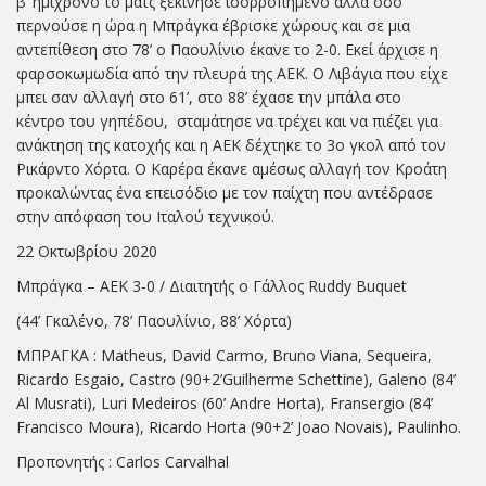
β’ ημίχρονο το ματς ξεκίνησε ισορροπημένο αλλά όσο
περνούσε η ώρα η Μπράγκα έβρισκε χώρους και σε μια
αντεπίθεση στο 78’ ο Παουλίνιο έκανε το 2-0. Εκεί άρχισε η
φαρσοκωμωδία από την πλευρά της ΑΕΚ. Ο Λιβάγια που είχε
μπει σαν αλλαγή στο 61’, στο 88’ έχασε την μπάλα στο
κέντρο του γηπέδου, σταμάτησε να τρέχει και να πιέζει για
ανάκτηση της κατοχής και η ΑΕΚ δέχτηκε το 3ο γκολ από τον
Ρικάρντο Χόρτα. Ο Καρέρα έκανε αμέσως αλλαγή τον Κροάτη
προκαλώντας ένα επεισόδιο με τον παίχτη που αντέδρασε
στην απόφαση του Ιταλού τεχνικού.
22 Οκτωβρίου 2020
Μπράγκα – ΑΕΚ 3-0 / Διαιτητής ο Γάλλος Ruddy Buquet
(44’ Γκαλένο, 78’ Παουλίνιο, 88’ Χόρτα)
ΜΠΡΑΓΚΑ : Matheus, David Carmo, Bruno Viana, Sequeira,
Ricardo Esgaio, Castro (90+2’Guilherme Schettine), Galeno (84’
Al Musrati), Luri Medeiros (60’ Andre Horta), Fransergio (84’
Francisco Moura), Ricardo Horta (90+2’ Joao Novais), Paulinho.
Προπονητής : Carlos Carvalhal