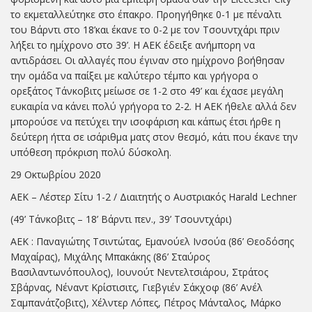
το εκμεταλλεύτηκε στο έπακρο. Προηγήθηκε 0-1 με πέναλτι
του Βάρντι στο 18’και έκανε το 0-2 με τον Τσουντχάρι πριν
λήξει το ημίχρονο στο 39’. Η ΑΕΚ έδειξε ανήμπορη να
αντιδράσει. Οι αλλαγές που έγιναν στο ημίχρονο βοήθησαν
την ομάδα να παίξει με καλύτερο τέμπο και γρήγορα ο
ορεξάτος Τάνκοβιτς μείωσε σε 1-2 στο 49’ και έχασε μεγάλη
ευκαιρία να κάνει πολύ γρήγορα το 2-2. Η ΑΕΚ ήθελε αλλά δεν
μπορούσε να πετύχει την ισοφάριση και κάπως έτσι ήρθε η
δεύτερη ήττα σε ισάριθμα ματς στον θεσμό, κάτι που έκανε την
υπόθεση πρόκριση πολύ δύσκολη.
29 Οκτωβρίου 2020
ΑΕΚ – Λέστερ Σίτυ 1-2 / Διαιτητής ο Αυστριακός Harald Lechner
(49’ Τάνκοβιτς – 18’ Βάρντι πεν., 39’ Τσουντχάρι)
ΑΕΚ : Παναγιώτης Τσιντώτας, Εμανούελ Ινσούα (86’ Θεοδόσης
Μαχαίρας), Μιχάλης Μπακάκης (86’ Σταύρος
Βασιλαντωνόπουλος), Ιουνούτ Νεντελτσιάρου, Στράτος
Σβάρνας, Νέναντ Κρίστισιτς, Γιεβγιέν Σάκχοφ (86’ Ανέλ
Σαμπανάτζοβιτς), Χέλντερ Λόπες, Πέτρος Μάνταλος, Μάρκο