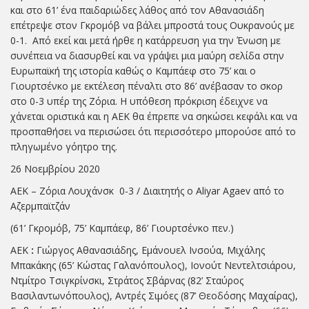
και στο 61’ ένα παιδαριώδες λάθος από τον Αθανασιάδη
επέτρεψε στον Γκρομόβ να βάλει μπροστά τους Ουκρανούς με
0-1. Από εκεί και μετά ήρθε η κατάρρευση για την Ένωση με
συνέπεια να διασυρθεί και να γράψει μια μαύρη σελίδα στην
Ευρωπαϊκή της ιστορία καθώς ο Καμπάεφ στο 75’ και ο
Γιουρτσένκο με εκτέλεση πέναλτι στο 86’ ανέβασαν το σκορ
στο 0-3 υπέρ της Ζόρια. Η υπόθεση πρόκριση έδειχνε να
χάνεται οριστικά και η ΑΕΚ θα έπρεπε να σηκώσει κεφάλι και να
προσπαθήσει να περισώσει ότι περισσότερο μπορούσε από το
πληγωμένο γόητρο της.
26 Νοεμβρίου 2020
ΑΕΚ – Ζόρια Λουχάνσκ 0-3 / Διαιτητής ο Aliyar Agaev από το
Αζερμπαϊτζάν
(61’ Γκρομόβ, 75’ Καμπάεφ, 86’ Γιουρτσένκο πεν.)
ΑΕΚ
:
Γιώργος Αθανασιάδης, Εμάνουελ Ινσούα, Μιχάλης
Μπακάκης (65’ Κώστας Γαλανόπουλος), Ιονούτ Νεντελτσιάρου,
Ντμίτρο Τσιγκρίνσκι, Στράτος Σβάρνας (82’ Σταύρος
Βασιλαντωνόπουλος), Αντρές Σιμόες (87’ Θεοδόσης Μαχαίρας),