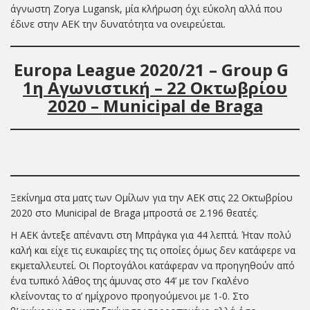
άγνωστη Zorya Lugansk, μία κλήρωση όχι εύκολη αλλά που
έδινε στην ΑΕΚ την δυνατότητα να ονειρεύεται.
Europa
League 20
20
/
21
– Group
G
1
η Αγωνιστική –
22
Οκτωβρίου
2020 –
Municipal de Braga
Ξεκίνημα στα ματς των Ομίλων για την ΑΕΚ στις 22 Οκτωβρίου
2020 στο Municipal de Braga μπροστά σε 2.196 θεατές.
Η ΑΕΚ άντεξε απέναντι στη Μπράγκα για 44 λεπτά. Ήταν πολύ
καλή και είχε τις ευκαιρίες της τις οποίες όμως δεν κατάφερε να
εκμεταλλευτεί. Οι Πορτογάλοι κατάφεραν να προηγηθούν από
ένα τυπικό λάθος της άμυνας στο 44’ με τον Γκαλένο
κλείνοντας το α’ ημίχρονο προηγούμενοι με 1-0. Στο