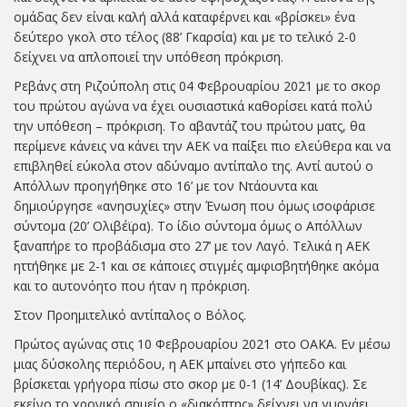
ομάδας δεν είναι καλή αλλά καταφέρνει και «βρίσκει» ένα
δεύτερο γκολ στο τέλος (88’ Γκαρσία) και με το τελικό 2-0
δείχνει να απλοποιεί την υπόθεση πρόκριση.
Ρεβάνς στη Ριζούπολη στις 04 Φεβρουαρίου 2021 με το σκορ
του πρώτου αγώνα να έχει ουσιαστικά καθορίσει κατά πολύ
την υπόθεση – πρόκριση. Το αβαντάζ του πρώτου ματς, θα
περίμενε κάνεις να κάνει την ΑΕΚ να παίξει πιο ελεύθερα και να
επιβληθεί εύκολα στον αδύναμο αντίπαλο της. Αντί αυτού ο
Απόλλων προηγήθηκε στο 16’ με τον Ντάουντα και
δημιούργησε «ανησυχίες» στην Ένωση που όμως ισοφάρισε
σύντομα (20’ Ολιβέϊρα). Το ίδιο σύντομα όμως ο Απόλλων
ξαναπήρε το προβάδισμα στο 27’ με τον Λαγό. Τελικά η ΑΕΚ
ηττήθηκε με 2-1 και σε κάποιες στιγμές αμφισβητήθηκε ακόμα
και το αυτονόητο που ήταν η πρόκριση.
Στον Προημιτελικό αντίπαλος ο Βόλος.
Πρώτος αγώνας στις 10 Φεβρουαρίου 2021 στο ΟΑΚΑ. Εν μέσω
μιας δύσκολης περιόδου, η ΑΕΚ μπαίνει στο γήπεδο και
βρίσκεται γρήγορα πίσω στο σκορ με 0-1 (14’ Δουβίκας). Σε
εκείνο το χρονικό σημείο ο «διακόπτης» δείχνει να γυρνάει