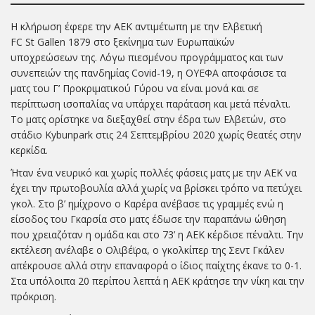
Η κλήρωση έφερε την ΑΕΚ αντιμέτωπη με την Ελβετική
FC St Gallen 1879 στο ξεκίνημα των Ευρωπαϊκών
υποχρεώσεων της. Λόγω πιεσμένου προγράμματος και των
συνεπειών της πανδημίας Covid-19, η ΟΥΕΦΑ αποφάσισε τα
ματς του Γ’ Προκριματικού Γύρου να είναι μονά και σε
περίπτωση ισοπαλίας να υπάρχει παράταση και μετά πέναλτι.
Το ματς ορίστηκε να διεξαχθεί στην έδρα των Ελβετών, στο
στάδιο Kybunpark στις 24 Σεπτεμβρίου 2020 χωρίς θεατές στην
κερκίδα.
Ήταν ένα νευρικό και χωρίς πολλές φάσεις ματς με την ΑΕΚ να
έχει την πρωτοβουλία αλλά χωρίς να βρίσκει τρόπο να πετύχει
γκολ. Στο β’ ημίχρονο ο Καρέρα ανέβασε τις γραμμές ενώ η
είσοδος του Γκαρσία στο ματς έδωσε την παραπάνω ώθηση
που χρειαζόταν η ομάδα και στο 73’ η ΑΕΚ κέρδισε πέναλτι. Την
εκτέλεση ανέλαβε ο Ολιβέϊρα, ο γκολκίπερ της Σεντ Γκάλεν
απέκρουσε αλλά στην επαναφορά ο ίδιος παίχτης έκανε το 0-1.
Στα υπόλοιπα 20 περίπου λεπτά η ΑΕΚ κράτησε την νίκη και την
πρόκριση.