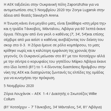
Η ΑΕΚ ταξιδεύει στην Ουκρανική πόλη Zaporizhzhia για να
αντιμετωπίσει στις 5 Νοεμβρίου 2020 την Zorya Lugansk στην
άδεια από θεατές Slavutych Arena.
Η Ένωση κάνει ένα μεγάλο ματς, είναι ξεκάθαρα «στη μέρα της»
και η τριάδα Τάνκοβιτς, Μάνταλου, Λιβάγια για 60’ λεπτά έκανε
όργια. Πέτυχαν από ένα γκολ ο καθένας (7’, 34’, 54’)και επίσης
σέρβιρε από μια ασίστ ο καθένας ανεβάζοντας τον δείκτη του
σκορ στο 0-3. Η Ζόρια έμεινε σε ρόλο κομπάρσου, το ματς
κρίθηκε νωρίς και η καλύτερη εμφάνιση της χρονιάς ήταν
γεγονός. Οι Ουκρανοί μείωσαν στο 81’ με τον Κοτσέρχιν αλλά
με την σέντρα ο κορυφαίος του γηπέδου Μάρκο Λιβάγια έκανε
στο ίδιο λεπτό (81’) το 1-4 δίνοντας διαστάσεις θριάμβου στην
νίκη της ΑΕΚ και διατηρώντας ζωντανές τις ελπίδες της ομάδας
για να κυνηγήσει την πρόκριση.
5 Νοεμβρίου 2020
Ζόρια Λουχάνσκ – ΑΕΚ 1-4 / Διαιτητής ο Σκωτσέζος Willie
Collum
(81’ Κοτσέρχιν – 7’ Τάνκοβιτς, 34’ Μάνταλος, 54’, 81’ Λιβάγια)