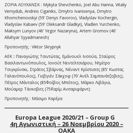
ΖΟΡΙΑ ΛΟΥΧΑΝΣΚ : Mykyta Shevchenko, Joel Abu Hanna, Vitaliy
Vernydub, Andreis Ciganiks, Dmytro Ivanisenya, Dmytro
Khomchenovskyi (59’ Denys Favorov), Vladyslav Kochergin,
Vladyslav Kabaev (59’ Oleksandr Gladkyi), Vladlen Yurchenko,
Maksym Lunyov (46’ Yegor Nazaryna), Artem Gromov (46’
Allahyar Syyadmanesh)
Προπονητής : Viktor Skrypnyk
ΑΕΚ
:
Παναγιώτης Τσιντώτας, Εμάνουελ Ινσούα, Σταύρος
Βασιλαντωνόπουλος, Ιονούτ Νεντελτσιάρου, Ντμίτρο
Τσιγκρίνσκι, Στράτος Σβάρνας, Νέναντ Κρίστισιτς (85’ Κωστας
Γαλανόπουλος), Γιεβγιέν Σάκχοφ (70’ Ανέλ Σαμπανάτζοβιτς),
Πέτρος Μάνταλος (85΄Φοίβος Μπότος), Μάρκο Λιβάγια,
Μούαμερ Τάνκοβιτς (75΄Καρίμ Ανσαριφάρντ)
Προπονητής : Μάσιμο Καρέρα
Europa
League 20
20
/
21
– Group
G
4
η Αγωνιστική –
26
Νοεμβρίου 2020 –
ΟΑΚΑ