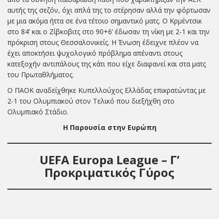
αυτής της σεζόν, όχι απλά της το στέρησαν αλλά την φόρτωσαν
με μια ακόμα ήττα σε ένα τέτοιο σημαντικό ματς. Ο Κρμέντσικ
στο 84’ και ο Ζίβκοβιτς στο 90+6’ έδωσαν τη νίκη με 2-1 και την
πρόκριση στους Θεσσαλονικείς. Η Ένωση έδειχνε πλέον να
έχει αποκτήσει ψυχολογικό πρόβλημα απέναντι στους
κατεξοχήν αντιπάλους της κάτι που είχε διαφανεί και στα ματς
του Πρωταθλήματος.
Ο ΠΑΟΚ αναδείχθηκε Κυπελλούχος Ελλάδας επικρατώντας με
2-1 του Ολυμπιακού στον Τελικό που διεξήχθη στο
Ολυμπιακό Στάδιο.
Η Παρουσία στην Ευρώπη
UEFA Europa League – Γ’
Προκριματικός Γύρος