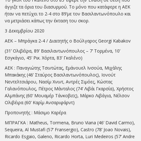
άγγιζε τα όρια του διασυρμού. Το μόνο που κατάφερε η ΑΕΚ
ήταν να πετύχει το 2-4 στο 89’με τον Βασιλαντωνόπουλο και
να μετριάσει κάπως την έκταση του σκορ.
3 Δεκεμβρίου 2020
ΑΕΚ – Μπράγκα 2-4 / Διαιτητής ο Βούλγαρος Georgi Kabakov
(31’ Ολιβέϊρα, 89’ Βασιλαντωνόπουλος – 7’ Τορμένα, 10’
Εσγκάγιο, 45’ Ρικ. Χόρτα, 83’ Γκαλένο)
ΑΕΚ : Παναγιώτης Τσιντώτας, Εμάνουελ Ινσούα, Μιχάλης
Μπακάκης (46’ Σταύρος Βασιλαντωνόπουλος), Ιονούτ
Νεντελτσιάρου, Νασίμ Χνιντ, Αντρές Σιμόες, Κώστας
Γαλανόπουλος, Πέτρος Μάνταλος (74’ Λιβάι Γκαρσία), Χρήστος
Αλμπάνης (60’ Μουαμέρ Τάνκοβιτς), Μάρκο Λιβάγια, Νέλσον
Ολιβέιρα (60’ Καρίμ Ανσαριφάρντ)
Προπονητής : Μάσιμο Καρέρα
ΜΠΡΑΓΚΑ : Matheus, Tormena, Bruno Viana (46’ David Carmo),
Sequeira, Al Mustafi (57’ Fransergio), Castro (78’ Joao Novais),
Ricardo Esgaio, Galeno, Ricardo Horta, Luri Medeiros (57’ Andre