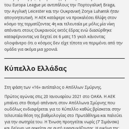
του Europa League με αντιπάλους την Πορτογαλική Braga,
την Αγγλική Leicester και την Ουκρανική Zorya Luhansk ήταν
απογοητευτική. Η ΑΕΚ κατάφερε να προκαλέσει θλίψη στον
κόσμο της τερματίζοντας 4η και τελευταία με μόλις μία νίκη
απέναντι στους Ουκρανούς εκτός έδρας ενώ διασύρθηκε
καταφέρνοντας να δεχτεί σε 6 ματς 15 γκολ κάνοντας
ολοφάνερο ότι ο κόσμος δεν είχε τίποτα να περιμένει από την
ομάδα για ακόμα μια χρονιά.
Κύπελλο Ελλάδας
Στη φάση των «16» αντίπαλος ο Απόλλων Σμύρνης.
Πρώτος αγώνας στις 20 Ιανουαρίου 2021 στο ΟΑΚΑ. Η ΑΕΚ
μπαίνει στο θεσμό απέναντι στον Απόλλωνα Σμύρνης που
ουδόλως ενδιαφέρεται για το Κύπελλο καθώς βρίσκεται στην
τελευταία θέση της βαθμολογίας στο Πρωτάθλημα και παλεύει
για την σωτηρία του. Η Ένωση προηγείται νωρίς (7’ Σιμάνσκι)
και δείχνει να αρκείται σε αυτό εφησυχάζοντας. Η εικόνα της