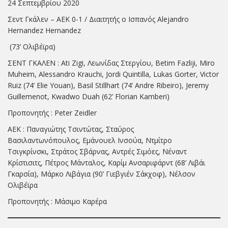
24 Σεπτεμβρίου 2020
Σεντ Γκάλεν – ΑΕΚ 0-1 / Διαιτητής ο Ισπανός Alejandro
Hernandez Hernandez
(73’ Ολιβέϊρα)
ΣΕΝΤ ΓΚΑΛΕΝ : Ati Zigi, Λεωνίδας Στεργίου, Betim Fazliji, Miro
Muheim, Alessandro Krauchi, Jordi Quintilla, Lukas Gorter, Victor
Ruiz (74’ Elie Youan), Basil Stillhart (74’ Andre Ribeiro), Jeremy
Guillemenot, Kwadwo Duah (62’ Florian Kamberi)
Προπονητής : Peter Zeidler
ΑΕΚ : Παναγιώτης Τσιντώτας, Σταύρος
Βασιλαντωνόπουλος, Εμάνουελ Ινσούα, Ντμίτρο
Τσιγκρίνσκι, Στράτος Σβάρνας, Αντρές Σιμόες, Νέναντ
Κρίστισιτς, Πέτρος Μάνταλος, Καρίμ Ανσαριφάρντ (68’ Λιβάι
Γκαρσία), Μάρκο Λιβάγια (90’ Γιεβγιέν Σάκχοφ), Νέλσον
Ολιβέϊρα
Προπονητής : Μάσιμο Καρέρα