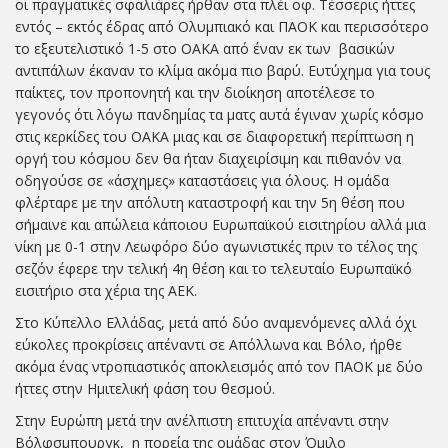
οι πραγματικές σφαλιάρες ήρθαν στα πλέι οφ. Τέσσερις ήττες
εντός – εκτός έδρας από Ολυμπιακό και ΠΑΟΚ και περισσότερο
το εξευτελιστικό 1-5 στο ΟΑΚΑ από έναν εκ των βασικών
αντιπάλων έκαναν το κλίμα ακόμα πιο βαρύ. Ευτύχημα για τους
παίκτες, τον προπονητή και την διοίκηση αποτέλεσε το
γεγονός ότι λόγω πανδημίας τα ματς αυτά έγιναν χωρίς κόσμο
στις κερκίδες του ΟΑΚΑ μιας και σε διαφορετική περίπτωση η
οργή του κόσμου δεν θα ήταν διαχειρίσιμη και πιθανόν να
οδηγούσε σε «άσχημες» καταστάσεις για όλους. Η ομάδα
φλέρταρε με την απόλυτη καταστροφή και την 5η θέση που
σήμαινε και απώλεια κάποιου Ευρωπαϊκού εισιτηρίου αλλά μια
νίκη με 0-1 στην Λεωφόρο δύο αγωνιστικές πριν το τέλος της
σεζόν έφερε την τελική 4η θέση και το τελευταίο Ευρωπαϊκό
εισιτήριο στα χέρια της ΑΕΚ.
Στο Κύπελλο Ελλάδας, μετά από δύο αναμενόμενες αλλά όχι
εύκολες προκρίσεις απέναντι σε Απόλλωνα και Βόλο, ήρθε
ακόμα ένας ντροπιαστικός αποκλεισμός από τον ΠΑΟΚ με δύο
ήττες στην Ημιτελική φάση του θεσμού.
Στην Ευρώπη μετά την ανέλπιστη επιτυχία απέναντι στην
Βόλφσμπουργκ, η πορεία της ομάδας στον Όμιλο