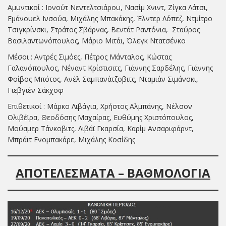
Αμυντικοί : Ιονούτ Νεντελτσιάρου, Νασίμ Χνιντ, Ζίγκα Λάτσι,
Εμάνουελ Ινσούα, Μιχάλης Μπακάκης, Έλντερ Λόπεζ, Ντμίτρο
Τσιγκρίνσκι, Στράτος Σβάρνας, Βεντάτ Ραντόνια, Σταύρος
Βασιλαντωνόπουλος, Μάριο Μιτάι, Όλεγκ Ντατσένκο
Μέσοι : Αντρές Σιμόες, Πέτρος Μάνταλος, Κώστας
Γαλανόπουλος, Νέναντ Κρίστισιτς, Γιάννης Σαρδέλης, Γιάννης
Φοίβος Μπότος, Ανέλ Σαμπανάτζοβιτς, Νταμιάν Σιμάνσκι,
Γιεβγιέν Σάκχοφ
Επιθετικοί : Μάρκο Λιβάγια, Χρήστος Αλμπάνης, Νέλσον
Ολιβέϊρα, Θεοδόσης Μαχαίρας, Ευθύμης Χριστόπουλος,
Μούαμερ Τάνκοβιτς, Λιβάϊ Γκαρσία, Καρίμ Ανσαριφάρντ,
Μπράιτ Ενομπακάρε, Μιχάλης Κοσίδης
ΑΠΟΤΕΛΕΣΜΑΤΑ – ΒΑΘΜΟΛΟΓΙΑ