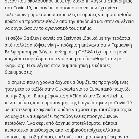
σεζόν που ακολούθησε μετά την διακοπή λόγω της πανδημίας
του Covid-19, με συνέπεια ουσιαστικά να μην έχει γίνει
καλοκαιρινή προετοιμασία και όλες οι ομάδες να προσπαθούν
πρώτα να προστατευθούν από την πανδημία και στην συνέχεια
να οργανώσουν το αγωνιστικό τους τμήμα.
Η σεζόν θα έλεγε κανείς ότι ξεκίνησε ιδανικά με την τεράστια
από πολλές απόψεις νίκη – πρόκριση απέναντι στην Γερμανική
Βόλφσμπουργκ (λόγω πανδημίας η ΟΥΕΦΑ είχε ορίσει μονά
παιχνίδια στην έδρα του ενός και η οποία καθοριζόταν με
κλήρωση). Η συνέχεια ήταν συμπαθητική με κάποιες
διακυμάνσεις.
Το σημείο που η χρονιά άρχισε να θυμίζει τις προηγούμενες
ήταν μετά το ταξίδι στην Ουκρανία για το Ευρωπαϊκό παιχνίδι
με την Ζόρια. Επιστρέφοντας η ΑΕΚ από την Zaporizhzhia,
πέντε παίκτες και ο προπονητής της διαγνώστηκαν με Covid-19
με αποτέλεσμα ξαφνικά η ομάδα να χάσει την ταυτότητα της και
να αρχίσει να εμφανίζει τις παθογένειες προηγούμενων
περιόδων. Ένα σερί από άσχημα αποτελέσματα, κάποια
περιστατικά απειθαρχίας από κομβικούς παίχτες αλλά και
κάποιες αμφισβητήσιμες επιλογές του προπονητή έφεραν τα