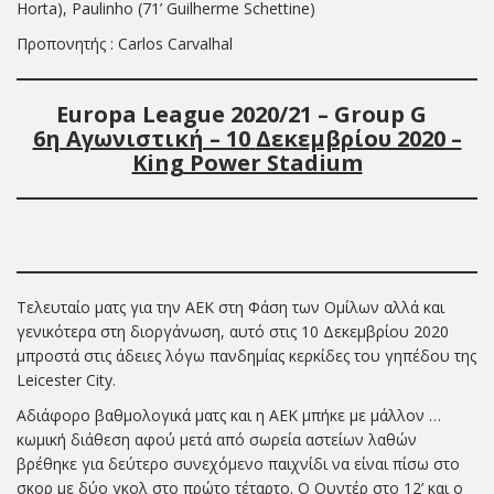
Horta), Paulinho (71’ Guilherme Schettine)
Προπονητής : Carlos Carvalhal
Europa
League 20
20
/
21
– Group
G
6η Αγωνιστική – 10
Δεκεμβρίου 2020 –
King Power Stadium
Τελευταίο ματς για την ΑΕΚ στη Φάση των Ομίλων αλλά και
γενικότερα στη διοργάνωση, αυτό στις 10 Δεκεμβρίου 2020
μπροστά στις άδειες λόγω πανδημίας κερκίδες του γηπέδου της
Leicester City.
Aδιάφορο βαθμολογικά ματς και η ΑΕΚ μπήκε με μάλλον …
κωμική διάθεση αφού μετά από σωρεία αστείων λαθών
βρέθηκε για δεύτερο συνεχόμενο παιχνίδι να είναι πίσω στο
σκορ με δύο γκολ στο πρώτο τέταρτο. Ο Ουντέρ στο 12’ και ο