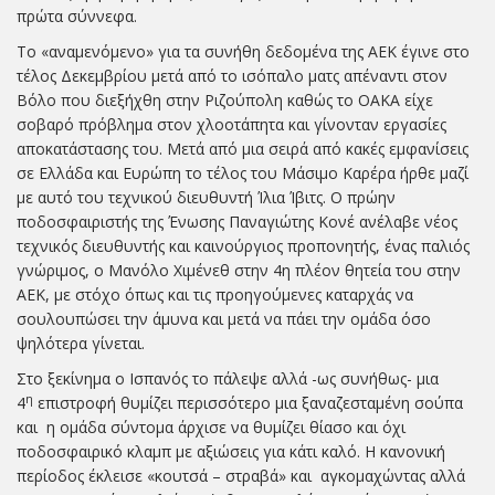
πρώτα σύννεφα.
Το «αναμενόμενο» για τα συνήθη δεδομένα της ΑΕΚ έγινε στο
τέλος Δεκεμβρίου μετά από το ισόπαλο ματς απέναντι στον
Βόλο που διεξήχθη στην Ριζούπολη καθώς το ΟΑΚΑ είχε
σοβαρό πρόβλημα στον χλοοτάπητα και γίνονταν εργασίες
αποκατάστασης του. Μετά από μια σειρά από κακές εμφανίσεις
σε Ελλάδα και Ευρώπη το τέλος του Μάσιμο Καρέρα ήρθε μαζί
με αυτό του τεχνικού διευθυντή Ίλια Ίβιτς. Ο πρώην
ποδοσφαιριστής της Ένωσης Παναγιώτης Κονέ ανέλαβε νέος
τεχνικός διευθυντής και καινούργιος προπονητής, ένας παλιός
γνώριμος, ο Μανόλο Χιμένεθ στην 4η πλέον θητεία του στην
ΑΕΚ, με στόχο όπως και τις προηγούμενες καταρχάς να
σουλουπώσει την άμυνα και μετά να πάει την ομάδα όσο
ψηλότερα γίνεται.
Στο ξεκίνημα ο Ισπανός το πάλεψε αλλά -ως συνήθως- μια
η
4
επιστροφή θυμίζει περισσότερο μια ξαναζεσταμένη σούπα
και η ομάδα σύντομα άρχισε να θυμίζει θίασο και όχι
ποδοσφαιρικό κλαμπ με αξιώσεις για κάτι καλό. Η κανονική
περίοδος έκλεισε «κουτσά – στραβά» και αγκομαχώντας αλλά