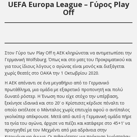
UEFA Europa League – Γύρος Play
Off
Στον Γύρο των Play Off η ΑΕΚ κληρώνεται να αντιμετωπίσει την
Γερμανική Wolfsburg. Όπως και στο ματς του Προκριματικού και
για τους ίδιους λόγους ο αγώνας είναι μονός και διεξάγεται
χωρίς θεατές στο ΟΑΚΑ την 1 Οκτωβρίου 2020.
Η ΑΕΚ απέναντι σε ένα μεγαθήριο από το Γερμανικό
πρωτάθλημα, μια ομάδα με εξαιρετικό προπονητή και πολύ
δυνατό ρόστερ. Η Ένωση που είχε στόχο την υπέρβαση,
ξεκίνησε ιδανικά και στο 20’ ο Κρίστισιτς κέρδισε πέναλτι το
οποίο εκτέλεσε ο Μάνταλος χωρίς επιτυχία αφού ο αντίπαλος
γκολκίπερ απέκρουσε. Μετά από αυτό η Γερμανική ομάδα πήρε
τα ηνία του αγώνα, άρχισε να πιέζει και κατάφερε στο 45+1’ να
προηγηθεί με τον Μεχμέντι από μια αδράνεια στην
Κιτρινόμαυρη άμυνα. Οι πιθανότητες για πρόκριση λιγόστεψαν