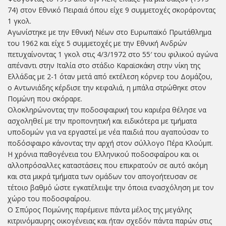
74) στον Εθνικό Πειραιά όπου είχε 9 συμμετοχές σκοράροντας
1 γκολ.
Αγωνίστηκε με την Εθνική Νέων στο Ευρωπαϊκό Πρωτάθλημα
του 1962 και είχε 5 συμμετοχές με την Εθνική Ανδρών
πετυχαίνοντας 1 γκολ στις 4/3/1972 στο 55′ του φιλικού αγώνα
απέναντι στην Ιταλία στο στάδιο Καραϊσκάκη στην νίκη της
Ελλάδας με 2-1 όταν μετά από εκτέλεση κόρνερ του Δομάζου,
ο Αντωνιάδης κέρδισε την κεφαλιά, η μπάλα στρώθηκε στον
Πομώνη που σκόραρε.
Ολοκληρώνοντας την ποδοσφαιρική του καριέρα θέλησε να
ασχοληθεί με την προπονητική και ειδικότερα με τμήματα
υποδομών για να εργαστεί με νέα παιδιά που αγαπούσαν το
ποδόσφαιρο κάνοντας την αρχή στον σύλλογο Πέρα Κλούμπ.
Η χρόνια παθογένεια του Ελληνικού ποδοσφαίρου και οι
αλλοπρόσαλλες καταστάσεις που επικρατούν σε αυτό ακόμη
και στα μικρά τμήματα των ομάδων τον απογοήτευσαν σε
τέτοιο βαθμό ώστε εγκατέλειψε την όποια ενασχόληση με τον
χώρο του ποδοσφαίρου.
Ο Σπύρος Πομώνης παρέμεινε πάντα μέλος της μεγάλης
κιτρινόμαυρης οικογένειας και ήταν σχεδόν πάντα παρών στις