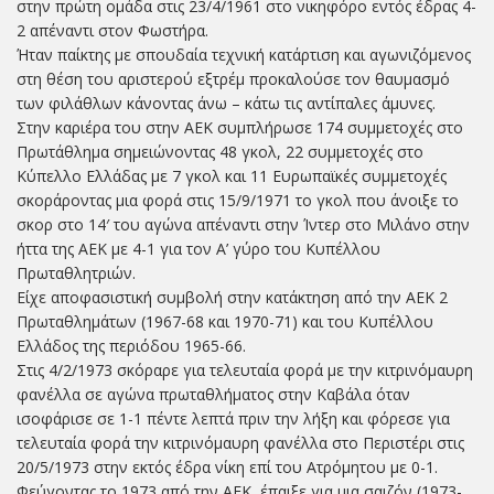
στην πρώτη ομάδα στις 23/4/1961 στο νικηφόρο εντός έδρας 4-
2 απέναντι στον Φωστήρα.
Ήταν παίκτης με σπουδαία τεχνική κατάρτιση και αγωνιζόμενος
στη θέση του αριστερού εξτρέμ προκαλούσε τον θαυμασμό
των φιλάθλων κάνοντας άνω – κάτω τις αντίπαλες άμυνες.
Στην καριέρα του στην ΑΕΚ συμπλήρωσε 174 συμμετοχές στο
Πρωτάθλημα σημειώνοντας 48 γκολ, 22 συμμετοχές στο
Κύπελλο Ελλάδας με 7 γκολ και 11 Ευρωπαϊκές συμμετοχές
σκοράροντας μια φορά στις 15/9/1971 το γκολ που άνοιξε το
σκορ στο 14′ του αγώνα απέναντι στην Ίντερ στο Μιλάνο στην
ήττα της ΑΕΚ με 4-1 για τον Α’ γύρο του Κυπέλλου
Πρωταθλητριών.
Είχε αποφασιστική συμβολή στην κατάκτηση από την ΑΕΚ 2
Πρωταθλημάτων (1967-68 και 1970-71) και του Κυπέλλου
Ελλάδος της περιόδου 1965-66.
Στις 4/2/1973 σκόραρε για τελευταία φορά με την κιτρινόμαυρη
φανέλλα σε αγώνα πρωταθλήματος στην Καβάλα όταν
ισοφάρισε σε 1-1 πέντε λεπτά πριν την λήξη και φόρεσε για
τελευταία φορά την κιτρινόμαυρη φανέλλα στο Περιστέρι στις
20/5/1973 στην εκτός έδρα νίκη επί του Ατρόμητου με 0-1.
Φεύγοντας το 1973 από την ΑΕΚ, έπαιξε για μια σαιζόν (1973-