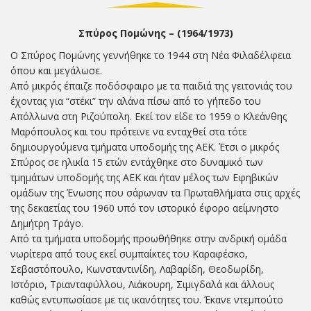
Σπύρος Πομώνης – (1964/1973)
Ο Σπύρος Πομώνης γεννήθηκε το 1944 στη Νέα Φιλαδέλφεια
όπου και μεγάλωσε.
Από μικρός έπαιζε ποδόσφαιρο με τα παιδιά της γειτονιάς του
έχοντας για “στέκι” την αλάνα πίσω από το γήπεδο του
Απόλλωνα στη Ριζούπολη. Εκεί τον είδε το 1959 ο Κλεάνθης
Μαρόπουλος και του πρότεινε να ενταχθεί στα τότε
δημιουργούμενα τμήματα υποδομής της ΑΕΚ. Έτσι ο μικρός
Σπύρος σε ηλικία 15 ετών εντάχθηκε στο δυναμικό των
τμημάτων υποδομής της ΑΕΚ και ήταν μέλος των Εφηβικών
ομάδων της Ένωσης που σάρωναν τα Πρωταθλήματα στις αρχές
της δεκαετίας του 1960 υπό τον ιστορικό έφορο αείμνηστο
Δημήτρη Τράγο.
Από τα τμήματα υποδομής προωθήθηκε στην ανδρική ομάδα
νωρίτερα από τους εκεί συμπαίκτες του Καραφέσκο,
Σεβαστόπουλο, Κωνσταντινίδη, Λαβαρίδη, Θεοδωρίδη,
Ιστόριο, Τριανταφύλλου, Λιάκουρη, Σιμιγδαλά και άλλους
καθώς εντυπωσίασε με τις ικανότητες του. Έκανε ντεμπούτο