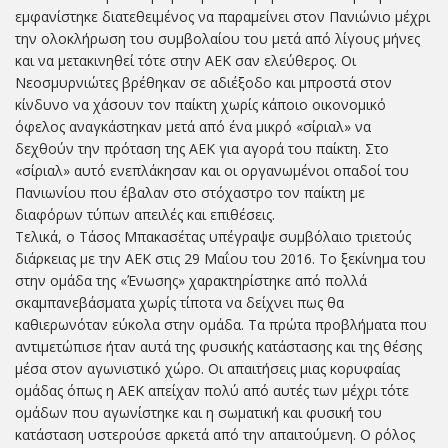
εμφανίστηκε διατεθειμένος να παραμείνει στον Πανιώνιο μέχρι
την ολοκλήρωση του συμβολαίου του μετά από λίγους μήνες
και να μετακινηθεί τότε στην ΑΕΚ σαν ελεύθερος. Οι
Νεοσμυρνιώτες βρέθηκαν σε αδιέξοδο και μπροστά στον
κίνδυνο να χάσουν τον παίκτη χωρίς κάποιο οικονομικό
όφελος αναγκάστηκαν μετά από ένα μικρό «σίριαλ» να
δεχθούν την πρόταση της ΑΕΚ για αγορά του παίκτη. Στο
«σίριαλ» αυτό ενεπλάκησαν και οι οργανωμένοι οπαδοί του
Πανιωνίου που έβαλαν στο στόχαστρο τον παίκτη με
διαφόρων τύπων απειλές και επιθέσεις.
Τελικά, ο Τάσος Μπακασέτας υπέγραψε συμβόλαιο τριετούς
διάρκειας με την ΑΕΚ στις 29 Μαΐου του 2016. Το ξεκίνημα του
στην ομάδα της «Ένωσης» χαρακτηρίστηκε από πολλά
σκαμπανεβάσματα χωρίς τίποτα να δείχνει πως θα
καθιερωνόταν εύκολα στην ομάδα. Τα πρώτα προβλήματα που
αντιμετώπισε ήταν αυτά της φυσικής κατάστασης και της θέσης
μέσα στον αγωνιστικό χώρο. Οι απαιτήσεις μιας κορυφαίας
ομάδας όπως η ΑΕΚ απείχαν πολύ από αυτές των μέχρι τότε
ομάδων που αγωνίστηκε και η σωματική και φυσική του
κατάσταση υστερούσε αρκετά από την απαιτούμενη. Ο ρόλος