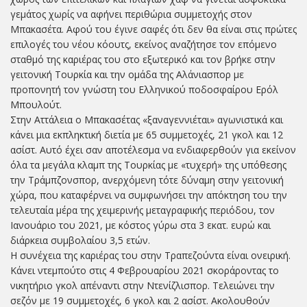
γεμάτος χωρίς να αφήνει περιθώρια συμμετοχής στον
Μπακασέτα. Αφού του έγινε σαφές ότι δεν θα είναι στις πρώτες
επιλογές του νέου κόουτς, εκείνος αναζήτησε τον επόμενο
σταθμό της καριέρας του στο εξωτερικό και τον βρήκε στην
γειτονική Τουρκία και την ομάδα της Αλάνιασπορ με
προπονητή τον γνώστη του Ελληνικού ποδοσφαίρου Ερόλ
Μπουλούτ.
Στην Αττάλεια ο Μπακασέτας «ξαναγεννιέται» αγωνιστικά και
κάνει μια εκπληκτική διετία με 65 συμμετοχές, 21 γκολ και 12
ασίστ. Αυτό έχει σαν αποτέλεσμα να ενδιαφερθούν για εκείνον
όλα τα μεγάλα κλαμπ της Τουρκίας με «τυχερή» της υπόθεσης
την Τράμπζονσπορ, ανερχόμενη τότε δύναμη στην γειτονική
χώρα, που καταφέρνει να συμφωνήσει την απόκτηση του την
τελευταία μέρα της χειμερινής μεταγραφικής περιόδου, τον
Ιανουάριο του 2021, με κόστος γύρω στα 3 εκατ. ευρώ και
διάρκεια συμβολαίου 3,5 ετών.
Η συνέχεια της καριέρας του στην Τραπεζούντα είναι ονειρική.
Κάνει ντεμπούτο στις 4 Φεβρουαρίου 2021 σκοράροντας το
νικητήριο γκολ απέναντι στην Ντενίζλισπορ. Τελειώνει την
σεζόν με 19 συμμετοχές, 6 γκολ και 2 ασίστ. Ακολουθούν