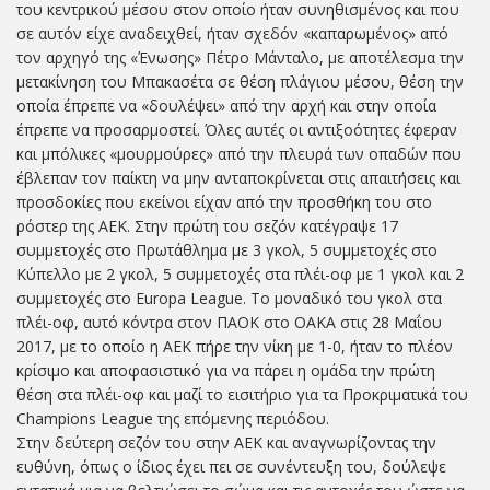
του κεντρικού μέσου στον οποίο ήταν συνηθισμένος και που
σε αυτόν είχε αναδειχθεί, ήταν σχεδόν «καπαρωμένος» από
τον αρχηγό της «Ένωσης» Πέτρο Μάνταλο, με αποτέλεσμα την
μετακίνηση του Μπακασέτα σε θέση πλάγιου μέσου, θέση την
οποία έπρεπε να «δουλέψει» από την αρχή και στην οποία
έπρεπε να προσαρμοστεί. Όλες αυτές οι αντιξοότητες έφεραν
και μπόλικες «μουρμούρες» από την πλευρά των οπαδών που
έβλεπαν τον παίκτη να μην ανταποκρίνεται στις απαιτήσεις και
προσδοκίες που εκείνοι είχαν από την προσθήκη του στο
ρόστερ της ΑΕΚ. Στην πρώτη του σεζόν κατέγραψε 17
συμμετοχές στο Πρωτάθλημα με 3 γκολ, 5 συμμετοχές στο
Κύπελλο με 2 γκολ, 5 συμμετοχές στα πλέι-οφ με 1 γκολ και 2
συμμετοχές στο Europa League. Το μοναδικό του γκολ στα
πλέι-οφ, αυτό κόντρα στον ΠΑΟΚ στο ΟΑΚΑ στις 28 Μαΐου
2017, με το οποίο η ΑΕΚ πήρε την νίκη με 1-0, ήταν το πλέον
κρίσιμο και αποφασιστικό για να πάρει η ομάδα την πρώτη
θέση στα πλέι-οφ και μαζί το εισιτήριο για τα Προκριματικά του
Champions League της επόμενης περιόδου.
Στην δεύτερη σεζόν του στην ΑΕΚ και αναγνωρίζοντας την
ευθύνη, όπως ο ίδιος έχει πει σε συνέντευξη του, δούλεψε