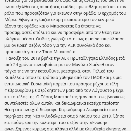
εντατικά για να βελτιώσει το σώμα και τις αντοχές του ώστε να
ανταπεξέλθει στις απαιτήσεις ομάδας πρωταθλητισμού και στον
ρόλο που προοριζόταν για εκείνον στην ομάδα. Ο ερχομός του
Μάρκο Λιβάγια «γέμιζε» ακόμη περισσότερο τον κεντρικό
άξονα της ομάδας και ο Μπακασέτας θα έπρεπε να
προσαρμοστεί απόλυτα και να προσφέρει από την θέση του
πλάγιου μέσου. Ουδείς γνώριζε τότε πως η μοίρα επιφύλασσε
μια ονειρική σεζόν, τόσο για την ΑΕΚ συνολικά όσο και
προσωπικά για τον Τάσο Μπακασέτα.
Η άνοιξη του 2018 βρήκε την ΑΕΚ Πρωταθλήτρια Ελλάδας μετά
από 24 χρόνια «ανομβρίας» με τον Μανόλο Χιμένεθ στον
πάγκο της να την κατευθύνει μαεστρικά, στον Τελικό του
Κυπέλλου όπου το τρόπαιο χάθηκε από τον ΠΑΟΚ και με μια
εντυπωσιακή Ευρωπαϊκή πορεία που κράτησε μέχρι τα τέλη
Φεβρουαρίου με σερί αήττητων ματς από τον Αύγουστο μέχρι
και το τέλος της. Ο Τάσος Μπακασέτας ήταν από τους βασικούς
συντελεστές όλων αυτών και δικαιωματικά κατείχε περίοπτη
θέση στο ανοιχτό διώροφο Κιτρινόμαυρο Λεωφορείο που
παρήλασε στη Νέα Φιλαδέλφεια στις 5 Μαΐου του 2018. Έζησε
και πρόσφερε την καλύτερη του σεζόν στην «Ένωση»
αγωνιζόμενος κυρίως στα πλάγια αλλά με ελευθερία κίνησης να