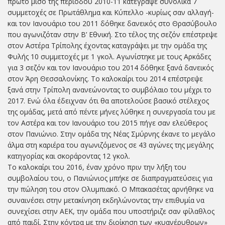
πρώτο μισό της περιόδου 2010-11 κατέγραψε συνολικά 7
συμμετοχές σε Πρωτάθλημα και Κύπελλο -κυρίως σαν αλλαγή-
και τον Ιανουάριο του 2011 δόθηκε δανεικός στο Θρασύβουλο
που αγωνιζόταν στην Β’ Εθνική. Στο τέλος της σεζόν επέστρεψε
στον Αστέρα Τρίπολης έχοντας καταγράψει με την ομάδα της
Φυλής 10 συμμετοχές με 1 γκολ. Αγωνίστηκε με τους Αρκάδες
για 3 σεζόν και τον Ιανουάριο του 2014 δόθηκε ξανά δανεικός
στον Άρη Θεσσαλονίκης. Το καλοκαίρι του 2014 επέστρεψε
ξανά στην Τρίπολη ανανεώνοντας το συμβόλαιο του μέχρι το
2017. Ενώ όλα έδειχναν ότι θα αποτελούσε βασικό στέλεχος
της ομάδας, μετά από πέντε μήνες λύθηκε η συνεργασία του με
τον Αστέρα και τον Ιανουάριο του 2015 πήγε σαν ελεύθερος
στον Πανιώνιο. Στην ομάδα της Νέας Σμύρνης έκανε το μεγάλο
άλμα στη καριέρα του αγωνιζόμενος σε 43 αγώνες της μεγάλης
κατηγορίας και σκοράροντας 12 γκολ.
Το καλοκαίρι του 2016, έναν χρόνο πριν την λήξη του
συμβολαίου του, ο Πανιώνιος μπήκε σε διαπραγματεύσεις για
την πώληση του στον Ολυμπιακό. Ο Μπακασέτας αρνήθηκε να
συναινέσει στην μετακίνηση εκδηλώνοντας την επιθυμία να
συνεχίσει στην ΑΕΚ, την ομάδα που υποστήριζε σαν φίλαθλος
από παιδί. Στην κόντρα με την διοίκηση των «κυανέρυθρων»