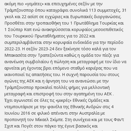
ακόμη πιο «γεμάτες» και επιτυχημένες σεζόν με την
Τράμπζονσπορ όπου καταγράφει συνολικά 113 συμμετοχές, 31
γκολ και 22 ασίστ σε εγχώριες και Ευρωπαϊκές διοργανώσεις.
Προσθέτει στην τροπαιοθήκη του 1 Πρωτάθλημα Τουρκίας και
1 Σούπερ Καπ ενώ ανακηρύσσεται κορυφαίος μεσοεπιθετικός
του Τουρκικού Πρωταθλήματος για το 2022 και
συμπεριλαμβάνεται στην κορυφαία ενδεκάδα για την περίοδο
2022-23. Η σεζόν 2023-24 δεν ξεκίνησε τόσο καλά για τον
Μπακασέτα στην Τραπεζούντα καθώς η ομάδα τον πίεζε για
ανανέωση συμβολαίου ή πώληση και μεταγραφή με τον ίδιο να
αρνείται μη έχοντας βρει επόμενο σταθμό καριέρας που να
ικανοποιεί τις απαιτήσεις του. Η συχνή παρουσία του στους
αγώνες της ΑΕΚ και η άρνηση του να ανανεώσει με την
Τράμπζονσπορ προκαλεί πολλές φήμες για μελλοντική
μεταγραφή και επιστροφή του στην αγαπημένη του ΑΕΚ .
Έχει αγωνιστεί σε όλες τις «μικρές» Εθνικές Ομάδες και
ντεμπουτάρισε με την φανέλα της Εθνικής Ανδρών στις 4
Ιουνίου 2016 σε φιλικό απέναντι στην Αυστραλία με
προπονητή τον Μίκαελ Σκίμπε. Στη συνέχεια και με τους Φαν’τ
Σχιπ και Πογέτ στον πάγκο της έγινε βασικός και