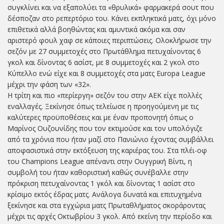
συγκλίνει και να εξαπολύει τα «θρυλικά» φαρμακερά σουτ που
δέσποζαν στο ρεπερτόριο του. Κάνει εκπληκτικά ματς, όχι μόνο
επιθετικά αλλά βοηθώντας και αμυντικά ακόμα και σαν
αριστερό φουλ χαφ σε κάποιες περιπτώσεις. Ολοκλήρωσε την
σεζόν με 27 συμμετοχές στο Πρωτάθλημα πετυχαίνοντας 6
γκολ και δίνοντας 6 ασίστ, με 8 συμμετοχές και 2 γκολ στο
Κύπελλο ενώ είχε και 8 συμμετοχές στα ματς Europa League
μέχρι την φάση των «32».
Η τρίτη και πιο «περίεργη» σεζόν του στην ΑΕΚ είχε πολλές
εναλλαγές. Ξεκίνησε όπως τελείωσε η προηγούμενη με τις
καλύτερες προϋποθέσεις και με έναν προπονητή όπως ο
Μαρίνος Ουζουνίδης που τον εκτιμούσε και τον υπολόγιζε
από τα χρόνια που ήταν μαζί στο Πανιώνιο έχοντας συμβάλλει
αποφασιστικά στην εκτόξευση της καριέρας του. Στα πλέι-οφ
του Champions League απέναντι στην Ουγγρική Βίντι, η
συμβολή του ήταν καθοριστική καθώς συνέβαλλε στην
πρόκριση πετυχαίνοντας 1 γκόλ και δίνοντας 1 ασίστ στο
κρίσιμο εκτός έδρας ματς. Ανάλογα δυνατά και επιτυχημένα
ξεκίνησε και στα εγχώρια ματς Πρωταθλήματος σκοράροντας
μέχρι τις αρχές Οκτωβρίου 3 γκολ. Από εκείνη την περίοδο και