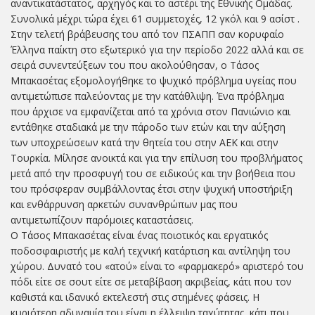
αναντικατάστατος, αρχηγός και το αστέρι της Εθνικής Ομάδας.
Συνολικά μέχρι τώρα έχει 61 συμμετοχές, 12 γκόλ και 9 ασίστ .
Στην τελετή βράβευσης του από τον ΠΣΑΠΠ σαν κορυφαίο
Έλληνα παίκτη στο εξωτερικό για την περίοδο 2022 αλλά και σε
σειρά συνεντεύξεων του που ακολούθησαν, ο Τάσος
Μπακασέτας εξομολογήθηκε το ψυχικό πρόβλημα υγείας που
αντιμετώπισε παλεύοντας με την κατάθλιψη. Ένα πρόβλημα
που άρχισε να εμφανίζεται από τα χρόνια στον Πανιώνιο και
εντάθηκε σταδιακά με την πάροδο των ετών και την αύξηση
των υποχρεώσεων κατά την θητεία του στην ΑΕΚ και στην
Τουρκία. Μίλησε ανοικτά και για την επίλυση του προβλήματος
μετά από την προσφυγή του σε ειδικούς και την βοήθεια που
του πρόσφεραν συμβάλλοντας έτσι στην ψυχική υποστήριξη
και ενθάρρυνση αρκετών συνανθρώπων μας που
αντιμετωπίζουν παρόμοιες καταστάσεις.
Ο Τάσος Μπακασέτας είναι ένας ποιοτικός και εργατικός
ποδοσφαιριστής με καλή τεχνική κατάρτιση και αντίληψη του
χώρου. Δυνατό του «ατού» είναι το «φαρμακερό» αριστερό του
πόδι είτε σε σουτ είτε σε μεταβίβαση ακριβείας, κάτι που τον
καθιστά και ιδανικό εκτελεστή στις στημένες φάσεις. Η
κυριότερη αδυναμία του είναι η έλλειψη ταχύτητας, κάτι που