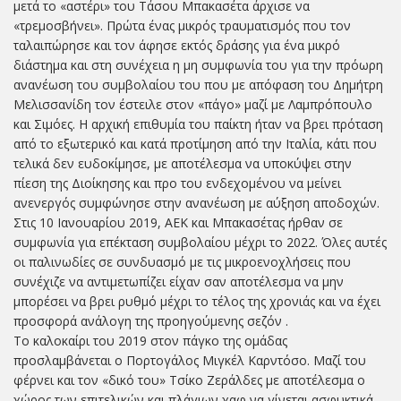
μετά το «αστέρι» του Τάσου Μπακασέτα άρχισε να
«τρεμοσβήνει». Πρώτα ένας μικρός τραυματισμός που τον
ταλαιπώρησε και τον άφησε εκτός δράσης για ένα μικρό
διάστημα και στη συνέχεια η μη συμφωνία του για την πρόωρη
ανανέωση του συμβολαίου του που με απόφαση του Δημήτρη
Μελισσανίδη τον έστειλε στον «πάγο» μαζί με Λαμπρόπουλο
και Σιμόες. Η αρχική επιθυμία του παίκτη ήταν να βρει πρόταση
από το εξωτερικό και κατά προτίμηση από την Ιταλία, κάτι που
τελικά δεν ευδοκίμησε, με αποτέλεσμα να υποκύψει στην
πίεση της Διοίκησης και προ του ενδεχομένου να μείνει
ανενεργός συμφώνησε στην ανανέωση με αύξηση αποδοχών.
Στις 10 Ιανουαρίου 2019, ΑΕΚ και Μπακασέτας ήρθαν σε
συμφωνία για επέκταση συμβολαίου μέχρι το 2022. Όλες αυτές
οι παλινωδίες σε συνδυασμό με τις μικροενοχλήσεις που
συνέχιζε να αντιμετωπίζει είχαν σαν αποτέλεσμα να μην
μπορέσει να βρει ρυθμό μέχρι το τέλος της χρονιάς και να έχει
προσφορά ανάλογη της προηγούμενης σεζόν .
Το καλοκαίρι του 2019 στον πάγκο της ομάδας
προσλαμβάνεται ο Πορτογάλος Μιγκέλ Καρντόσο. Μαζί του
φέρνει και τον «δικό του» Τσίκο Ζεράλδες με αποτέλεσμα ο
χώρος των επιτελικών και πλάγιων χαφ να γίνεται ασφυκτικά