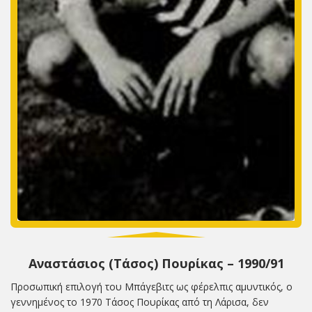
Αναστάσιος (Τάσος) Πουρίκας – 1990/91
Προσωπική επιλογή του Μπάγεβιτς ως φέρελπις αμυντικός, ο
γεννημένος το 1970 Τάσος Πουρίκας από τη Λάρισα, δεν