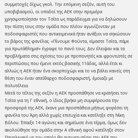
συμμετοχές δίχως γκολ. Την επόμενη σεζόν, αυτή του
υποβιβασμού, οι οπαδοί της ΑΕΚ στην πρεμιέρα
χρησιμοποίησαν τον Τσίτα ως παράδειγμα για να δηλώσουν
την πίστη τους στην ομάδα που πλέον αγωνίζονταν με
ποδοσφαιριστές που αντικειμενικά ήταν ανάξιοι να σηκώσουν
το βάρος της φανέλας. «Πίνουμε Φούντα, είμαστε Τσίτα, πάμε
για πρωτάθλημα!» έγραφε το πανό τους. Δεν έλειψαν και τα
προβλήματα στις σχέσεις του με προπονητές και φροντιστές σε
περιπτώσεις που έμενε εκτός βασικής 11άδας, αλλά έτσι κι
αλλιώς η ΑΕΚ ήταν ένα σκορποχώρι και το να βάλει κανείς στη
θέση του έναν απείθαρχο ποδοσφαιριστή, έμοιαζε με
πολυτέλεια.
Μετά το τέλος της σεζόν η ΑΕΚ προσπάθησε να κρατήσει τον
Τσίτα για τη Γ εθνική, ο ίδιος βρήκε μη συμφέρουσα την
προσφορά της ΑΕΚ, έκανε μια προσπάθεια μήπως φορέσει τη
φανέλα του Άρη αλλά χωρίς επιτυχία και κατέληξε στη Νίκη
Βόλου. Έπαιξε 14 αγώνες και σημείωσε ένα τέρμα, όμως δεν
ακολούθησε την ομάδα στην Α εθνική αφού κατέληξε στον
Πανηλειακό με τον οποίο θα αντιμετωπίσει την ΑΕΚ την