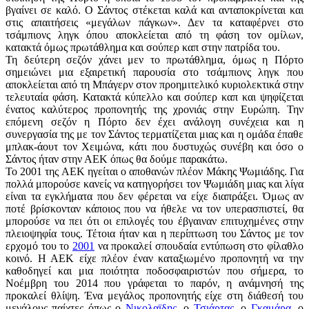
βγαίνει σε καλό. Ο Σάντος στέκεται καλά και ανταποκρίνεται και
στις απαιτήσεις «μεγάλων πάγκων». Δεν τα καταφέρνει στο
τσάμπιονς ληγκ όπου αποκλείεται από τη φάση τον ομίλων,
κατακτά όμως πρωτάθλημα και σούπερ καπ στην πατρίδα του.
Τη δεύτερη σεζόν χάνει μεν το πρωτάθλημα, όμως η Πόρτο
σημειώνει μια εξαιρετική παρουσία στο τσάμπιονς ληγκ που
αποκλείεται από τη Μπάγερν στον προημιτελικό κυριολεκτικά στην
τελευταία φάση. Κατακτά κύπελλο και σούπερ καπ και ψηφίζεται
ένατος καλύτερος προπονητής της χρονιάς στην Ευρώπη. Την
επόμενη σεζόν η Πόρτο δεν έχει ανάλογη συνέχεια και η
συνεργασία της με τον Σάντος τερματίζεται μιας και η ομάδα έπαθε
μπλακ-άουτ τον Χειμώνα, κάτι που δυστυχώς συνέβη και όσο ο
Σάντος ήταν στην ΑΕΚ όπως θα δούμε παρακάτω.
Το 2001 της ΑΕΚ ηγείται ο αποθανών πλέον Μάκης Ψωμιάδης. Για
πολλά μπορούσε κανείς να κατηγορήσει τον Ψωμιάδη μιας και λίγα
είναι τα εγκλήματα που δεν φέρεται να είχε διαπράξει. Όμως αν
ποτέ βρίσκονταν κάποιος που να ήθελε να τον υπερασπιστεί, θα
μπορούσε να πει ότι οι επιλογές του έβγαιναν επιτυχημένες στην
πλειοψηφία τους. Τέτοια ήταν και η περίπτωση του Σάντος με τον
ερχομό του το
2001
να προκαλεί σπουδαία εντύπωση στο φίλαθλο
κοινό. Η ΑΕΚ είχε πλέον έναν καταξιωμένο προπονητή να την
καθοδηγεί και μια ποιότητα ποδοσφαιριστών που σήμερα, το
Νοέμβρη του 2014 που γράφεται το παρόν, η ανάμνησή της
προκαλεί θλίψη. Ένα μεγάλος προπονητής είχε στη διάθεσή του
μεγάλους παίχτες όπως ο
Νικολαϊδης
, ο
Τσιάρτας
, ο
Γκαμάρα
, ο