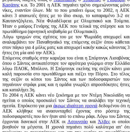
Κασάπης
κ.α. Το 2001 η ΑΕΚ πηγαίνει τρένο σημειώνοντας μόνο
νίκες, εναντίον όλων. Με το που μπαίνει όμως το 2002, η ΑΕΚ
κάνει 3 απανωτές ήττες με το ίδιο σκορ, το καταραμένο 3-2 σε
Καυταντζόγλειο, Νέα Φιλαδέλφεια με Ολυμπιακό και Τούμπα.
Ήταν ο μαύρος Γενάρης της ΑΕΚ που τελικά της στέρησε και το
πρωτάθλημα (αρνητική ισοβαθμία με Ολυμπιακό).
Λόγω τριγμών στις σχέσεις του με τον Ψωμιάδη αποχωρεί και
αναλαμβάνει τον Παναθηναϊκό της επόμενης σεζόν όπου κάθεται
στον πάγκο για 4 μόλις ματς και αποχωρεί κακήν κακώς κάνοντας 3
ήττες (τη μία από την ΑΕΚ).
Επόμενος σταθμός στην καριέρα του είναι η Σπόρτινγκ Λισαβόνας
όπου ο Σάντος αντικατέστησε τον αργότερα γνώριμο στην Ελλάδα
λόγω ΠΑΟΚ, Μπόλονι. Η Σπόρτινγκ εκείνης της σεζόν κάνει μια
καλή παρουσία στο πρωτάθλημα και πιέζει την Πόρτο. Στο τέλος
της σεζόν οι κόποι του Σάντος και των ποδοσφαιριστών του
πηγαίνουν στράφι μιας και η ομάδα γνωρίζει απροσδόκητες ήττες
και καταλήγει 3η.
Το 2004 η ΑΕΚ κάνει νέο ξεκίνημα με τον Ντέμη Νικολαϊδη να
ηγείται ο οποίος προσκαλεί τον Σάντος να αναλάβει την τεχνική
ηγεσία. Επρόκειτο για μια
άκρως ιδιαίτερη χρονιά
δεδομένου ότι η
ΑΕΚ κλήθηκε να ανασυνταχθεί έχοντας στο ρόστερ της
ποδοσφαιριστές που δεν ήταν από το επάνω ράφι. Λόγω του Σάντος
έρχονται δανεικοί στην ΑΕΚ οι
Ασουνσάο
και
Άλβες
οι οποίοι
βοηθούν τα μέγιστα. Η χρονιά πηγαίνει πολύ καλύτερα απ’ ότι