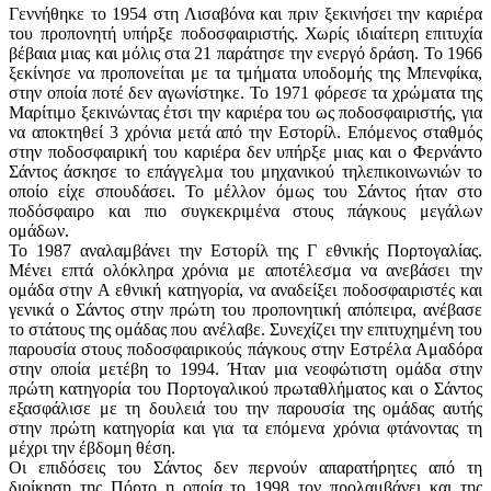
Γεννήθηκε το 1954 στη Λισαβόνα και πριν ξεκινήσει την καριέρα
του προπονητή υπήρξε ποδοσφαιριστής. Χωρίς ιδιαίτερη επιτυχία
βέβαια μιας και μόλις στα 21 παράτησε την ενεργό δράση. Το 1966
ξεκίνησε να προπονείται με τα τμήματα υποδομής της Μπενφίκα,
στην οποία ποτέ δεν αγωνίστηκε. Το 1971 φόρεσε τα χρώματα της
Μαρίτιμο ξεκινώντας έτσι την καριέρα του ως ποδοσφαιριστής, για
να αποκτηθεί 3 χρόνια μετά από την Εστορίλ. Επόμενος σταθμός
στην ποδοσφαιρική του καριέρα δεν υπήρξε μιας και ο Φερνάντο
Σάντος άσκησε το επάγγελμα του μηχανικού τηλεπικοινωνιών το
οποίο είχε σπουδάσει. Το μέλλον όμως του Σάντος ήταν στο
ποδόσφαιρο και πιο συγκεκριμένα στους πάγκους μεγάλων
ομάδων.
Το 1987 αναλαμβάνει την Εστορίλ της Γ εθνικής Πορτογαλίας.
Μένει επτά ολόκληρα χρόνια με αποτέλεσμα να ανεβάσει την
ομάδα στην Α εθνική κατηγορία, να αναδείξει ποδοσφαιριστές και
γενικά ο Σάντος στην πρώτη του προπονητική απόπειρα, ανέβασε
το στάτους της ομάδας που ανέλαβε. Συνεχίζει την επιτυχημένη του
παρουσία στους ποδοσφαιρικούς πάγκους στην Εστρέλα Αμαδόρα
στην οποία μετέβη το 1994. Ήταν μια νεοφώτιστη ομάδα στην
πρώτη κατηγορία του Πορτογαλικού πρωταθλήματος και ο Σάντος
εξασφάλισε με τη δουλειά του την παρουσία της ομάδας αυτής
στην πρώτη κατηγορία και για τα επόμενα χρόνια φτάνοντας τη
μέχρι την έβδομη θέση.
Οι επιδόσεις του Σάντος δεν περνούν απαρατήρητες από τη
διοίκηση της Πόρτο η οποία το 1998 τον προλαμβάνει και της