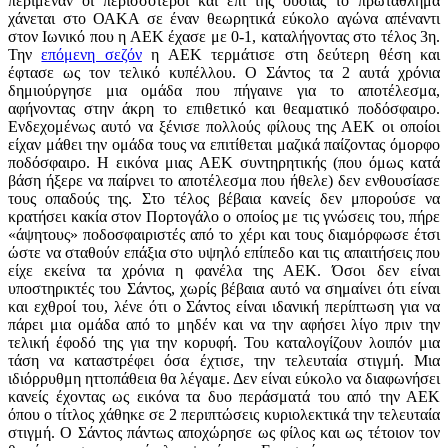
περίμεναν οι περισσότεροι και επι της ουσίας το πρωτάθλημα
χάνεται στο ΟΑΚΑ σε έναν θεωρητικά εύκολο αγώνα απέναντι
στον Ιωνικό που η ΑΕΚ έχασε με 0-1, καταλήγοντας στο τέλος 3η.
Την
επόμενη σεζόν
η ΑΕΚ τερμάτισε στη δεύτερη θέση και
έφτασε ως τον τελικό κυπέλλου. Ο Σάντος τα 2 αυτά χρόνια
δημιούργησε μια ομάδα που πήγαινε για το αποτέλεσμα,
αφήνοντας στην άκρη το επιθετικό και θεαματικό ποδόσφαιρο.
Ενδεχομένως αυτό να ξένισε πολλούς φίλους της ΑΕΚ οι οποίοι
είχαν μάθει την ομάδα τους να επιτίθεται μαζικά παίζοντας όμορφο
ποδόσφαιρο. Η εικόνα μιας ΑΕΚ συντηρητικής (που όμως κατά
βάση ήξερε να παίρνει το αποτέλεσμα που ήθελε) δεν ενθουσίασε
τους οπαδούς της. Στο τέλος βέβαια κανείς δεν μπορούσε να
κρατήσει κακία στον Πορτογάλο ο οποίος με τις γνώσεις του, πήρε
«άψητους» ποδοσφαιριστές από το χέρι και τους διαμόρφωσε έτσι
ώστε να σταθούν επάξια στο υψηλό επίπεδο και τις απαιτήσεις που
είχε εκείνα τα χρόνια η φανέλα της ΑΕΚ. Όσοι δεν είναι
υποστηρικτές του Σάντος, χωρίς βέβαια αυτό να σημαίνει ότι είναι
και εχθροί του, λένε ότι ο Σάντος είναι ιδανική περίπτωση για να
πάρει μια ομάδα από το μηδέν και να την αφήσει λίγο πριν την
τελική έφοδό της για την κορυφή. Του καταλογίζουν λοιπόν μια
τάση να καταστρέφει όσα έχτισε, την τελευταία στιγμή. Μια
ιδιόρρυθμη ηττοπάθεια θα λέγαμε. Δεν είναι εύκολο να διαφωνήσει
κανείς έχοντας ως εικόνα τα δυο περάσματά του από την ΑΕΚ
όπου ο τίτλος χάθηκε σε 2 περιπτώσεις κυριολεκτικά την τελευταία
στιγμή. Ο Σάντος πάντως αποχώρησε ως φίλος και ως τέτοιον τον