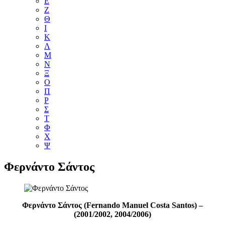
Ε
Ζ
Θ
Ι
Κ
Λ
Μ
Ν
Ξ
Ο
Π
Ρ
Σ
Τ
Φ
Χ
Ψ
Φερνάντο Σάντος
Φερνάντο Σάντος (Fernando Manuel Costa Santos) –
(2001/2002, 2004/2006)