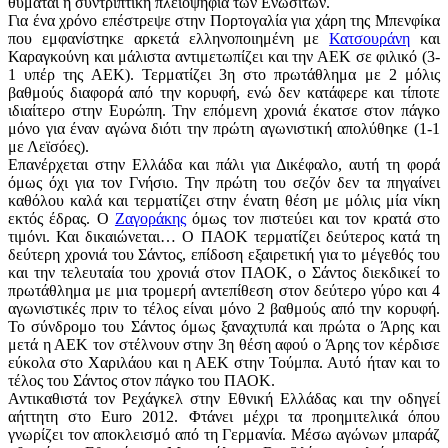
θυμάται η συντριπτική πλειοψηφία των Ενωσιτών.
Για ένα χρόνο επέστρεψε στην Πορτογαλία για χάρη της Μπενφίκα
που εμφανίστηκε αρκετά ελληνοποιημένη με
Κατσουράνη
και
Καραγκούνη και μάλιστα αντιμετωπίζει και την ΑΕΚ σε φιλικό (3-
1 υπέρ της ΑΕΚ). Τερματίζει 3η στο πρωτάθλημα με 2 μόλις
βαθμούς διαφορά από την κορυφή, ενώ δεν κατάφερε και τίποτε
ιδιαίτερο στην Ευρώπη. Την επόμενη χρονιά έκατσε στον πάγκο
μόνο για έναν αγώνα διότι την πρώτη αγωνιστική απολύθηκε (1-1
με Λεϊσόες).
Επανέρχεται στην Ελλάδα και πάλι για Δικέφαλο, αυτή τη φορά
όμως όχι για τον Γνήσιο. Την πρώτη του σεζόν δεν τα πηγαίνει
καθόλου καλά και τερματίζει στην ένατη θέση με μόλις μία νίκη
εκτός έδρας. Ο
Ζαγοράκης
όμως τον πιστεύει και τον κρατά στο
τιμόνι. Και δικαιώνεται… Ο ΠΑΟΚ τερματίζει δεύτερος κατά τη
δεύτερη χρονιά του Σάντος, επίδοση εξαιρετική για το μέγεθός του
και την τελευταία του χρονιά στον ΠΑΟΚ, ο Σάντος διεκδικεί το
πρωτάθλημα με μια τρομερή αντεπίθεση στον δεύτερο γύρο και 4
αγωνιστικές πριν το τέλος είναι μόνο 2 βαθμούς από την κορυφή.
Το σύνδρομο του Σάντος όμως ξαναχτυπά και πρώτα ο Άρης και
μετά η ΑΕΚ τον στέλνουν στην 3η θέση αφού ο Άρης τον κέρδισε
εύκολα στο Χαριλάου και η ΑΕΚ στην Τούμπα. Αυτό ήταν και το
τέλος του Σάντος στον πάγκο του ΠΑΟΚ.
Αντικαθιστά τον Ρεχάγκελ στην Εθνική Ελλάδας και την οδηγεί
αήττητη στο Euro 2012. Φτάνει μέχρι τα προημιτελικά όπου
γνωρίζει τον αποκλεισμό από τη Γερμανία. Μέσω αγώνων μπαράζ