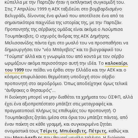
κύπελλα με την Παρτιζάν ήταν η εκπληκτική συγκομιδή του.
Στις 7 Απριλίου 1999 η ΑΕΚ ταξιδεύει στο βομβαρδισμένο
Βελιγράδι, δίνοντας ένα φιλικό που αποτέλεσε ένα από τα
σημαντικότερα παιχνίδια της ιστορίας της, με την Παρτιζάν.
Προπονητής της σέρβικης ομάδας είναι ακόμα ο Λιούμπισα
Τουμπάκοβιτς. Ο ισχυρός άνδρας της ΑΕΚ Δημήτρης
Μελισσανίδης πάντα έχει στο μυαλό του να προσπαθήσει να
δημιουργήσει τον “νέο Μπάγεβιτς” και το βιογραφικό του
“Τούμπα” αλλά και η γνωριμία του από κοντά με τον σέρβο
ωριμάζουν ακόμα περισσότερο αυτή την ιδέα. Το
καλοκαίρι
του 1999
τον πείθει να έρθει στην Ελλάδα και την ΑΕΚ και ο
κόσμος επιφυλάσσει θερμότατη υποδοχή στον σέρβο
προπονητή στο αεροδρόμιο. Όπως αποδείχτηκε όμως τελικά
“άνθρακες ο θησαυρός”…
Η διοίκηση μπορεί να μην διαθέτει τα χρήματα του ΟΣΦΠ, αλλά
έχει ένα αξιοπρεπέστατο μπάτζετ στις μεταγραφές και
πραγματοποιεί πλήρως τις επιθυμίες του προπονητή. Ο
Τουμπάκοβιτς ζητάει (μέσα στα όρια του μπάτζετ πάντα), από
έναν παίκτη σε κάθε γραμμή, και συγκεκριμένα ζητάει
ονομαστικά τους
Τσίριτς
,
Μπιέκοβιτς
,
Πέτριτς
, καθώς και
τον
Ματιάσεβιτς
που θεωρεί μεγάλο ταλέντο. Η διοίκηση