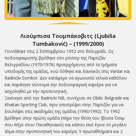
Λιούμπισα Τουμπάκοβιτς (Ljubiša
Tumbaković) – (1999/2000)
Γεννήθηκε στις 2 Σεπτεμβρίου 1952 στο Βελιγράδι. Ως
ποδοσφαιριστής βρέθηκε στο ρόστερ της Παρτιζάν
Βελιγραδίου (1970/1976) προερχόμενος από τα τμήματα
υποδομής της ομάδας, ενώ δόθηκε και δανεικός στις Vardar και
Radnicki Sombor. Δεν κατάφερε να αγωνιστεί τελικά καθόλου
και παράτησε σύντομα την ποδοσφαιρική καριέρα για να
ασχοληθεί με την προπονητική.
Ξεκίνησε από την Radnicki NB, συνέχισε σε Obilic Belgrade και
Khaitan Sporting Club, πριν επιστρέψει στην Παρτιζάν για να
δουλέψει στις ακαδημίες της ομάδας (1990/1992). Το 1992
βρέθηκε στην πρώτη ομάδα (πήρε την θέση του Ίβιτσα Όσιμ
που πήγε στον Παναθηναικό) και κάπου εκεί έγινε το μεγάλο
άλμα στην προπονητική του καριέρα. 5 πρωταθλήματα και 2