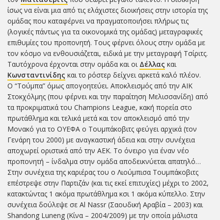
ίσως να είναι μια από τις ελάχιστες διοικήσεις στην ιστορία της
ομάδας που καταφέρνει να πραγματοποιήσει πλήρως τις
(λογικές πάντως για τα οικονομικά της ομάδας) μεταγραφικές
επιθυμίες του προπονητή. Τους φέρνει όλους στην ομάδα με
τον κόσμο να ενθουσιάζεται, ειδικά με την μεταγραφή Τσίριτς.
Ταυτόχρονα έρχονται στην ομάδα και οι
Δέλλας
και
Κωνσταντινίδης
και το ρόστερ δείχνει αρκετά καλό πλέον.
Ο “Τούμπα” όμως απογοητεύει. Αποκλεισμός από την ΑΙΚ
Στοκχόλμης (που φέρνει και την παραίτηση Μελισσανίδη) από
τα προκριματικά του Champions League, κακή πορεία στο
πρωτάθλημα και τελικά μετά και τον αποκλεισμό από την
Μονακό για το ΟΥΕΦΑ ο Τουμπάκοβιτς φεύγει αρχικά (τον
Γενάρη του 2000) με αναγκαστική άδεια και στην συνέχεια
αποχωρεί οριστικά από την ΑΕΚ. Το όνειρο για έναν νέο
προπονητή – ίνδαλμα στην ομάδα αποδεικνύεται απατηλό…
Στην συνέχεια της καριέρας του ο Λιούμπισα Τουμπάκοβιτς
επέστρεψε στην Παρτιζάν (και τις εκεί επιτυχίες) μέχρι το 2002,
κατακτώντας 1 ακόμα πρωτάθλημα κσι 1 ακόμα κύπελλο. Στην
συνέχεια δούλεψε σε Al Nassr (Σαουδική Αραβία – 2003) και
Shandong Luneng (Κίνα – 2004/2009) με την οποία μάλιστα