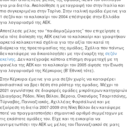
για μια διετία. Ακολούθησε η μεταγραφή του στην Ιταλία και
πιο συγκεκριμένα στην Τορίνο. Στην ιταλική ομάδα έμεινε για
1 σεζόν και το καλοκαίρι του 2004 επέστρεψε στην Ελλάδα
για λογαριασμό της ΑΕΚ.
Αποτέλεσε μέλος του ‘’παιδομαζώματος’’ που επιχείρησε η
νέα τότε διοίκηση της ΑΕΚ εκείνο το καλοκαίρι και γραφτήκαν
αρκετά κολακευτικά σχόλια για την αξία του κατά τη
διάρκεια της προετοιμασίας της ομάδας. Σχόλια που πάντως
δεν κατάφερε να δικαιολογήσει με την έναρξη της
σεζόν
εκείνης
. Δεν κατέγραψε κάποια επίσημη συμμετοχή με τη
φανέλα της ΑΕΚ και το καλοκαίρι του 2005 άφησε την Ένωση
για λογαριασμό της Κέρκυρας (Β’ Εθνική τότε).
Στην Κέρκυρα έμεινε για μια σεζόν χωρίς να καταφέρει
ουσιαστικά να βρει θέση στο ρόστερ της ομαδας. Μέχρι το
2021 αγωνίστηκε σε διαφορές ομάδες μικρότερων κατηγοριών
(Διαγόρας Ρόδου, Νίκη Βόλου, Βέροια, Οικονόμος Τσαριτσάνης,
Τύρναβος, Πανναξιακός, Αχιλλέας Φαρσάλων) και με
εξαίρεση τη διετία 2007-2009 στη Νίκη Βόλου δεν κατάφερε
ποτέ να πραγματοποιήσει σημαντικό αριθμό συμμέτοχων με
τις εκάστοτε ομάδες του. Είχε και τη ευκαιρία να
αντιμετωπίσει την ΑΕΚ ως μέλος του Πανναξιακού σε ματς