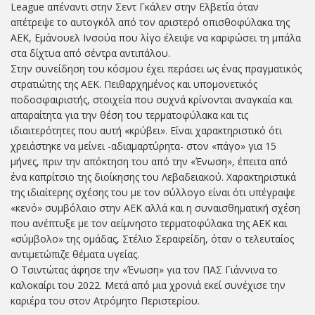
League απέναντι στην Σεντ Γκάλεν στην Ελβετία όταν
απέτρεψε το αυτογκόλ από τον αριστερό οπισθοφύλακα της
ΑΕΚ, Εμάνουελ Ινσούα που λίγο έλειψε να καρφώσει τη μπάλα
στα δίχτυα από σέντρα αντιπάλου.
Στην συνείδηση του κόσμου έχει περάσει ως ένας πραγματικός
στρατιώτης της ΑΕΚ. Πειθαρχημένος και υπομονετικός
ποδοσφαιριστής, στοιχεία που συχνά κρίνονται αναγκαία και
απαραίτητα για την θέση του τερματοφύλακα και τις
ιδιαιτερότητες που αυτή «κρύβει». Είναι χαρακτηριστικό ότι
χρειάστηκε να μείνει -αδιαμαρτύρητα- στον «πάγο» για 15
μήνες, πριν την απόκτηση του από την «Ένωση», έπειτα από
ένα καπρίτσιο της διοίκησης του Λεβαδειακού. Χαρακτηριστικά
της ιδιαίτερης σχέσης του με τον σύλλογο είναι ότι υπέγραψε
«κενό» συμβόλαιο στην ΑΕΚ αλλά και η συναισθηματική σχέση
που ανέπτυξε με τον αείμνηστο τερματοφύλακα της ΑΕΚ και
«σύμβολο» της ομάδας, Στέλιο Σεραφείδη, όταν ο τελευταίος
αντιμετώπιζε θέματα υγείας.
Ο Τσιντώτας άφησε την «Ένωση» για τον ΠΑΣ Γιάννινα το
καλοκαίρι του 2022. Μετά από μια χρονιά εκεί συνέχισε την
καριέρα του στον Ατρόμητο Περιστερίου.