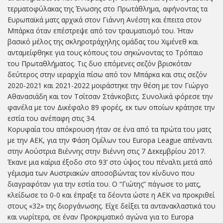
τερματοφύλακας της Ένωσης στο Πρωτάθλημα, αφήνοντας τα
Ευρωπαϊκά ματς αρχικά στον Γιάννη Ανέστη και έπειτα στον
Μπάρκα όταν επέστρεψε από τον τραυματισμό του. Ήταν
βασικό μέλος της σκληροτράχηλης ομάδας του Χιμένεθ και
ανταμείφθηκε για τους κόπους του σηκώνοντας το Τρόπαιο
του Πρωταθλήματος. Τις δυο επόμενες σεζόν βρισκόταν
δεύτερος στην ιεραρχία πίσω από τον Μπάρκα και στις σεζόν
2020-2021 και 2021-2022 μοιράστηκε την θέση με τον Γιώργο
Αθανασιάδη και τον Τσίτσαν Στάνκοβιτς. Συνολικά φόρεσε την
φανέλα με τον Δικέφαλο 89 φορές, εκ των οποίων κράτησε την
εστία του ανέπαφη στις 34.
Κορυφαία του απόκρουση ήταν σε ένα από τα πρώτα του ματς
με την ΑΕΚ, για την Φάση Ομίλων του Europa League απέναντι
στην Αούστρια Βιέννης στην Βιέννη στις 7 Δεκεμβρίου 2017.
Έκανε μια καίρια έξοδο στο 93’ στο ύψος του πέναλτι μετά από
γέμισμα των Αυστριακών αποσοβώντας τον κίνδυνο που
διαγραφόταν για την εστία του. Ο “Γιώτης” πάγωσε το ματς,
κλείδωσε το 0-0 και έπραξε τα δέοντα ώστε η ΑΕΚ να προκριθεί
στους «32» της διοργάνωσης. Είχε δείξει τα αντανακλαστικά του
και νωρίτερα, σε έναν Προκριματικό αγώνα για το Europa