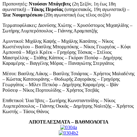
Προπονητές:
Ντούσαν Μπάγεβιτς
(2η Σεζόν, 1η έως 18η
αγωνιστική) –
Τάκης Περσίας
(υπηρεσιακός, 19η αγωνιστική) –
Ίλιε Νουμιτρέσκου
(20η αγωνιστική έως τέλος σεζόν)
Τερματοφύλακες: Διονύσης Χιώτης – Χρυσόστομος Μιχαηλίδης –
Σωτήρης Λυμπερόπουλος – Γιάννης Αραμπατζής
Αμυντικοί: Μιχάλης Καψής – Μιχάλης Κασάπης – Νίκος
Κωστένογλου – Βασίλης Μπορμπόκης – Νίκος Γεωργέας – Κόφι
Αμπονσά – Μίχελ Κρέεκ – Γρηγόρης Τόσκας – Στέλιος
Μαιστρέλλης – Στάθης Κάππος – Γκόραν Ποπόφ – Δημήτρης
Καραμέρης – Βαγγέλης Μόρας – Παναγιώτης Στεργιάτος
Μέσοι: Βασίλης Λάκης – Βασίλης Τσιάρτας – Χρήστος Μαλαδένης
– Κώστας Κατσουράνης – Θοδωρής Ζαγοράκης – Γρηγόρης
Γεωργάτος – Μίλεν Πετκόφ – Δημήτρης Καραμέρης – Ιβάν
Ρούσεφ – Νίκος Πορτουλίδης – Χρήστος Τσεβάς
Επιθετικοί: Ίλια Ίβιτς – Σωτήρης Κωνσταντινίδης – Νίκος
Λυμπερόπουλος – Γιάννης Οκκάς – Δημήτρης Ναλιτζής – Χρήστος
Κωστής – Τάσος Θάνος
ΑΠΟΤΕΛΕΣΜΑΤΑ – ΒΑΘΜΟΛΟΓΙΑ