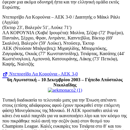
έφεραν μια ακόμα οδυνηρή ήττα και την ελληνική ομάδα εκτός
Ευρώπης.
Ντεπορτίβο Λα Κορούνια – ΑΕΚ 3-0 / Διαιτητής ο Μάικλ Ράιλι
(Αγγλία)
(Έκτορ 23′, Βαλερόν 51′, Λούκε 71′)
ΛΑ ΚΟΡΟΥΝΙΑ (Χαβιέ Ιρουρέτα): Μολίνα, Σέζαρ (72′ Ρομέρο),
Παντιάνι, Σέρχιο, Φραν, Αντράντε, Καπντεβίλα, Βίκτορ (69′
Σκαλόνι), Βαλερόν (59′ Λούκε), Ντούσερ, Έκτορ
ΑΕΚ (Ντούσαν Μπάγιεβιτς): Μιχαηλίδης, Μπορμπόκης,
Ζαγοράκης, Οκκάς (77′ Κωνσταντινίδης), Τσιάρτας, Κασάπης (44′
Κωστένογλου), Αμπονσά, Κατσουράνης, Λάκης (73′ Πετκόφ),
Καψής, Ναλιτζής
Ντεπορτίβο Λα Κορούνια - ΑΕΚ 3-0
6η Αγωνιστική – 10 Δεκεμβρίου 2003 – Γήπεδο Απόστολος
Νικολαΐδης
Τυπική διαδικασία το τελευταίο ματς για την Ένωση απέναντι
στους (επίσης αδιάφορους αφού έχουν προκριθεί στην επόμενη
φάση) Μονεγάσκους της Μονακό. Η ΑΕΚ προσπαθει απλά να
κάνει ένα καλό παιχνίδι για να ικανοποιήσει λίγο και τον κόσμο της
που πικράθηκε πολύ αυτή την σεζόν (και) στον θεσμό του
Champions League. Καλές ευκαιρίες του Τσιάρτα στο 8′ και του