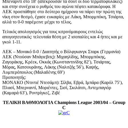
Μπεναρντί στο 18′ (απέκρουσαν τα σουτ οι δύο τερματοφύλακες)
και στην συνέχεια ο ρυθμός του αγώνα πέφτει κατακόρυφα. Η
ΑΕΚ προσπάθησε στο δεύτερο ημίχρονο να πάρει την πρώτη της
νίκη στον θεσμό, έχασε ευκαιρίες με Λάκη, Μπορμπόκη, Τσιάρτα,
αλλά το 0-0 παρέμεινε μέχρι το τέλος.
Τελικός απολογισμός για τους κιτρινόμαυρους εντελώς
απογοητευτικός: τελευταία θέση με 2 ισοπαλίες και 4 ήττες και με
γκολ 1-11.
ΑΕΚ – Μονακό 0-0 / Διαιτητής ο Βόλφγκανγκ Σταρκ (Γερμανία)
ΑΕΚ (Ντούσαν Μπάγιεβιτς): Μιχαηλίδης, Μπορμπόκης,
Ζαγοράκης, Κρέεκ, Οκκάς (Κωνσταντινίδης 82′), Τσιάρτας,
Μόρας, Κατσουράνης, Λάκης (Ναλιτζής 56′), Καψής,
Λυμπερόπουλος (Μαλαδένης 69′)
Προπονητής:
ΜΟΝΑΚΟ (Ντιντιέ Ντεσάμπ): Σίλβα, Εβρά, Ιμπάρα (Καρόλ 75′),
Πλασί, Μπερναντί, Μοριέντες, Σισί, Σκιλάτσι, Αντεμπαγιόρ
(Καμαρά 63′), Ροντρίγκεζ, Ζιβέ
ΤΕΛΙΚΗ ΒΑΘΜΟΛΟΓΙΑ Champions League 2003/04 – Group
C