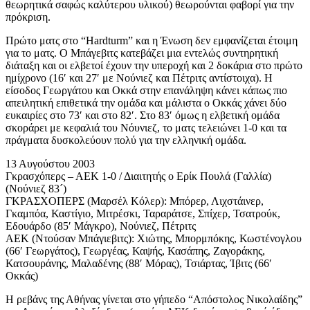
θεωρητικά σαφώς καλύτερου υλικού) θεωρούνται φαβορί για την
πρόκριση.
Πρώτο ματς στο “Hardturm” και η Ένωση δεν εμφανίζεται έτοιμη
για το ματς. Ο Μπάγεβιτς κατεβάζει μια εντελώς συντηρητική
διάταξη και οι ελβετοί έχουν την υπεροχή και 2 δοκάρια στο πρώτο
ημίχρονο (16′ και 27′ με Νούνιεζ και Πέτριτς αντίστοιχα). Η
είσοδος Γεωργάτου και Οκκά στην επανάληψη κάνει κάπως πιο
απειλητική επιθετικά την ομάδα και μάλιστα ο Οκκάς χάνει δύο
ευκαιρίες στο 73′ και στο 82′. Στο 83′ όμως η ελβετική ομάδα
σκοράρει με κεφαλιά του Νόυνιεζ, το ματς τελειώνει 1-0 και τα
πράγματα δυσκολεύουν πολύ για την ελληνική ομάδα.
13 Αυγούστου 2003
Γκρασχόπερς – ΑΕΚ 1-0 / Διαιτητής ο Ερίκ Πουλά (Γαλλία)
(Νούνιεζ 83´)
ΓΚΡΑΣΧΟΠΕΡΣ (Μαρσέλ Κόλερ): Μπόρερ, Λιχστάινερ,
Γκαμπόα, Καστίγιο, Μιτρέσκι, Ταραράτσε, Σπίχερ, Τσατρούκ,
Εδουάρδο (85′ Μάγκρο), Νούνιεζ, Πέτριτς
ΑΕΚ (Ντούσαν Μπάγιεβιτς): Χιώτης, Μπορμπόκης, Κωστένογλου
(66′ Γεωργάτος), Γεωργέας, Καψής, Κασάπης, Ζαγοράκης,
Κατσουράνης, Μαλαδένης (88′ Μόρας), Τσιάρτας, Ίβιτς (66′
Οκκάς)
Η ρεβάνς της Αθήνας γίνεται στο γήπεδο “Απόστολος Νικολαίδης”