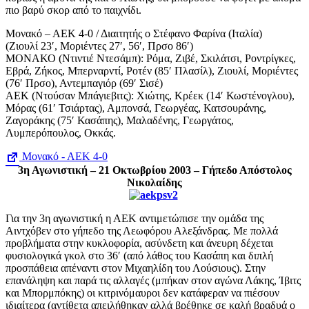
πιο βαρύ σκορ από το παιχνίδι.
Μονακό – ΑΕΚ 4-0 / Διαιτητής ο Στέφανο Φαρίνα (Ιταλία)
(Ζιουλί 23′, Μοριέντες 27′, 56′, Πρσο 86′)
ΜΟΝΑΚΟ (Ντιντιέ Ντεσάμπ): Ρόμα, Ζιβέ, Σκιλάτσι, Ροντρίγκες,
Εβρά, Ζήκος, Μπερναρντί, Ροτέν (85′ Πλασίλ), Ζιουλί, Μοριέντες
(76′ Πρσο), Αντεμπαγιόρ (69′ Σισέ)
ΑΕΚ (Ντούσαν Μπάγιεβιτς): Χιώτης, Κρέεκ (14′ Κωστένογλου),
Μόρας (61′ Τσιάρτας), Αμπονσά, Γεωργέας, Κατσουράνης,
Ζαγοράκης (75′ Κασάπης), Μαλαδένης, Γεωργάτος,
Λυμπερόπουλος, Οκκάς.
Μονακό - ΑΕΚ 4-0
3η Αγωνιστική – 21 Οκτωβρίου 2003 – Γήπεδο Απόστολος
Νικολαίδης
Για την 3η αγωνιστική η ΑΕΚ αντιμετώπισε την ομάδα της
Αιντχόβεν στο γήπεδο της Λεωφόρου Αλεξάνδρας. Με πολλά
προβλήματα στην κυκλοφορία, ασύνδετη και άνευρη δέχεται
φυσιολογικά γκολ στο 36′ (από λάθος του Κασάπη και διπλή
προσπάθεια απέναντι στον Μιχαηλίδη του Λούσιους). Στην
επανάληψη και παρά τις αλλαγές (μπήκαν στον αγώνα Λάκης, Ίβιτς
και Μπορμπόκης) οι κιτρινόμαυροι δεν κατάφεραν να πιέσουν
ιδιαίτερα (αντίθετα απειλήθηκαν αλλά βρέθηκε σε καλή βραδυά ο