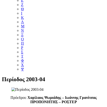
Ε
Ζ
Θ
Ι
Κ
Λ
Μ
Ν
Ξ
Ο
Π
Ρ
Σ
Τ
Φ
Χ
Ψ
Περίοδος 2003-04
Πρόεδροι:
Χαρίλαος Ψωμιάδης – Ιωάννης Γρανίτσας
ΠΡΟΠΟΝΗΤΗΣ – ΡΟΣΤΕΡ