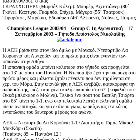
Κωστένογλου), Οκκάς
ΓΚΡΑΣΧΟΠΕΡΣ (Μαρσέλ Κόλερ): Μπορέρ, Λιχτστάινερ (80´
Γκάνε), Καστίγιο, Γκαμπόα, Σπίχερ, Μάγκρο (55´ Τσατρούκ),
Ταραράτσε, Μιτρέσκι, Εδουάρδο (46´ Άλφρεντ), Νούνιεζ, Πέτριτς
Champions League 2003/04 – Group C 1η Αγωνιστική – 17
Σεπτεμβρίου 2003 – Γήπεδο Απόστολος Νικολαίδης
Η ΑΕΚ βρίσκεται στον ίδιο όμιλο με Μονακό, Ντεπορτίβο Λα
Κορούνια και Αιντχόβεν και το πρώτο ματς είναι εναντίον των
ισπανών στην Αθήνα.
Η ισπανική ομάδα μπαίνει καλύτερα στο γήπεδο και προηγείται
στο 13′ με σουτ του Παντιάνι. Η Ντεπορτίβο έχει την υπεροχή στο
πρώτο μέρος και μάλιστα ζητάει πέναλτυ που δεν της δίνεται σε
χέρι του Μόρα. Στην επανάληψη η ΑΕΚ ανεβάζει κατακόρυφα την
απόδοσή της, πιέζει και χάνει καλή ευκαιρία στο 67′ (κεφαλιά του
Οκκά μπλόκαρε ο Μολίνα). Τελικά ένα σουτ του Βασίλη Τσιάρτα
στο 85′ κάνει το 1-1, ενώ στα τελευταία λεπτά η ελληνική ομάδα
πίεσε ανεπιτυχώς και για δεύτερο γκολ, κερδίζοντας τελικά τις
εντυπώσεις του δευτέρου μέρους του αγώνα.
ΑΕΚ – Ντεπορτίβο Λα Κορούνια 1-1 / Διαιτητής ο Τόμας Μίκαελ
ΜακΚάρυ (Σκωτία)
(Τσιάρτας 85′ – Παντιάνι 12′)
ΑΕΚ (Ντούσαν Μπάγιεβιτς): Χιώτης, Μπορμπόκης, Κωστένογλου,