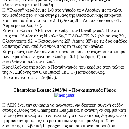
κληρώνεται με τον Ηρακλή.
Η “Ένωση” κερδίζει με 1-0 στο γήπεδο των Λιοσίων με πέναλτυ
του Τσιάρτα στο 4′ και στην ρεβάνς της Θεσσαλονίκης επικρατεί
και πάλι, αυτή την φορά με 2-3 (Οκκάς 28′, Λυμπερόπουλος 64′,
Λυμπερόπουλος 77′).
Στον ημιτελικό η ΑΕΚ αντιμετωπίζει τον Παναθηναικό. Πρώτο
ματς στο “Απόστολος Νικολαίδης” ΠΑΟ-ΑΕΚ 2-2 (Μπασινάς 29′,
Ολισαντέμπε 92′ – Κατσουράνης 20′, Λάκης 88′) με τις δύο ομάδες
να πετυχαίνουν από ένα γκολ προς το τέλος του αγώνα.
Στην ρεβάνς των Λιοσίων οι κιτρινόμαυροι εμφανίζονται κατώτεροι
των περιστάσεων, χάνουν τελικά με 0-1 (Γκούμας 9′) και
αποκλείονται από τον τελικό.
Κυπελλούχος της σεζόν ο Παναθηναικός που κέρδισε στον τελικό
της Ν. Σμύρνης τον Ολυμπιακό με 3-1 (Παπαδόπουλος,
Κωνσταντίνου -2- / Τζιοβάνι).
Champions League 2003/04 – Προκριματικός Γύρος
Η ΑΕΚ έχει την ευκαιρία να αγωνιστεί για δεύτερη συνεχή σεζόν
στους ομίλους του Champions League και η ανάγκη να συμβεί κάτι
τέτοιο γίνεται ακόμα πιο επιτακτική για οικονομικούς λόγους, αφού
η ομάδα αντιμετωπίζει τεράστιο οικονομικό πρόβλημα. Στον
δρόμο της η ελβετική Γκρασχόπερς και οι κιτρινόμαυροι (του