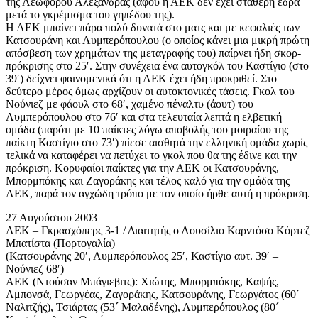
της Λεωφόρου Αλεξάνδρας (αφού η ΑΕΚ δεν έχει σταθερή έδρα
μετά το γκρέμισμα του γηπέδου της).
Η ΑΕΚ μπαίνει πάρα πολύ δυνατά στο ματς και με κεφαλιές των
Κατσουράνη και Λυμπερόπουλου (ο οποίος κάνει μια μικρή πρώτη
απόσβεση των χρημάτων της μεταγραφής του) παίρνει ήδη σκορ-
πρόκρισης στο 25′. Στην συνέχεια ένα αυτογκόλ του Καστίγιο (στο
39′) δείχνει φαινομενικά ότι η ΑΕΚ έχει ήδη προκριθεί. Στο
δεύτερο μέρος όμως αρχίζουν οι αυτοκτονικές τάσεις. Γκολ του
Νούνιεζ με φάουλ στο 68′, χαμένο πέναλτυ (άουτ) του
Λυμπερόπουλου στο 76′ και στα τελευταία λεπτά η ελβετική
ομάδα (παρότι με 10 παίκτες λόγω αποβολής του μοιραίου της
παίκτη Καστίγιο στο 73′) πίεσε αισθητά την ελληνική ομάδα χωρίς
τελικά να καταφέρει να πετύχει το γκολ που θα της έδινε και την
πρόκριση. Κορυφαίοι παίκτες για την ΑΕΚ οι Κατσουράνης,
Μπορμπόκης και Ζαγοράκης και τέλος καλό για την ομάδα της
ΑΕΚ, παρά τον αγχώδη τρόπο με τον οποίο ήρθε αυτή η πρόκριση.
27 Αυγούστου 2003
ΑΕΚ – Γκρασχόπερς 3-1 / Διαιτητής ο Λουσίλιο Καρντόσο Κόρτεζ
Μπατίστα (Πορτογαλία)
(Κατσουράνης 20′, Λυμπερόπουλος 25′, Καστίγιο αυτ. 39′ –
Νούνιεζ 68′)
ΑΕΚ (Ντούσαν Μπάγιεβιτς): Χιώτης, Μπορμπόκης, Καψής,
Αμπονσά, Γεωργέας, Ζαγοράκης, Κατσουράνης, Γεωργάτος (60´
Ναλιτζής), Τσιάρτας (53´ Μαλαδένης), Λυμπερόπουλος (80´