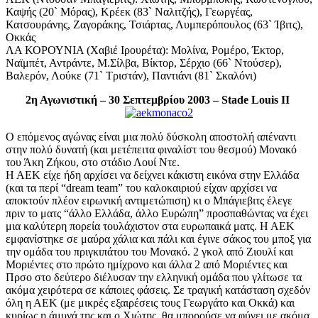
Καψής (20` Μόρας), Κρέεκ (83` Ναλιτζής), Γεωργέας,
Κατσουράνης, Ζαγοράκης, Τσιάρτας, Λυμπερόπουλος (63` Ίβιτς),
Οκκάς
ΛΑ ΚΟΡΟΥΝΙΑ (Χαβιέ Ιρουρέτα): Μολίνα, Ρομέρο, Έκτορ,
Ναϊμπέτ, Αντράντε, Μ.Σίλβα, Βίκτορ, Σέρχιο (66` Ντούσερ),
Βαλερόν, Λούκε (71` Τριστάν), Παντιάνι (81` Σκαλόνι)
2η Αγωνιστική – 30 Σεπτεμβρίου 2003 – Stade Louis ΙΙ
Ο επόμενος αγώνας είναι μια πολύ δύσκολη αποστολή απέναντι
στην πολύ δυνατή (και μετέπειτα φιναλίστ του θεσμού) Μονακό
του Άκη Ζήκου, στο στάδιο Λουί Ντε.
Η ΑΕΚ είχε ήδη αρχίσει να δείχνει κάκιστη εικόνα στην Ελλάδα
(και τα περί “dream team” του καλοκαιριού είχαν αρχίσει να
αποκτούν πλέον ειρωνική αντιμετώπιση) κι ο Μπάγιεβιτς έλεγε
πριν το ματς “άλλο Ελλάδα, άλλο Ευρώπη” προσπαθώντας να έχει
μια καλύτερη πορεία τουλάχιστον στα ευρωπαικά ματς. Η ΑΕΚ
εμφανίστηκε σε μαύρα χάλια και πάλι και έγινε σάκος του μποξ για
την ομάδα του πριγκιπάτου του Μονακό. 2 γκολ από Ζιουλί και
Μοριέντες στο πρώτο ημίχρονο και άλλα 2 από Μοριέντες και
Πρσο στο δεύτερο διέλυσαν την ελληνική ομάδα που γλίτωσε τα
ακόμα χειρότερα σε κάποιες φάσεις. Σε τραγική κατάσταση σχεδόν
όλη η ΑΕΚ (με μικρές εξαιρέσεις τους Γεωργάτο και Οκκά) και
κυρίως η άμυνά της και ο Χιώτης, θα μπορούσε να φύγει με ακόμα