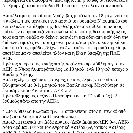
περιφέρεται σε διάφορα γήπεδα της Αττικής (όπως τα Λιόσια και η
Ν. Σμύρνη) αφού το στάδιο Ν. Γκούμας έχει πλέον κατεδαφιστεί.
Αποτέλεσμα η παραίτηση Μπάγεβιτς μετά και την 18η αγωνιστική,
η ανάληψη της τεχνικής ηγεσίας από τον ρουμάνο Ντουμιτρέσκου
και τελικά η κατάληψη της 4ης θέσης στο πρωτάθλημα με τους
παίκτες να παρουσιάζονται πολύ κατώτεροι της θεωρητικής αξίας
τους και την ομάδα να δείχνει ασύνδετη και αδύναμη καθ’ όλη την
διάρκεια της σεζόν. Ταυτόχρονα η κατάσταση στα οικονομικά και
διοικητικά της ομάδας δείχνει να έχει φτάσει σε οριακά σημεία με
αποτέλεσμα να απειλείται πλέον και η ίδια η ύπαρξη της ΠΑΕ
ΑΕΚ.
Πρώτος σκόρερ της κακής αυτής σεζόν στο πρωτάθλημα για την
ΑΕΚ, ο Νίκος Λυμπερόπουλος με 13 γκολ, ενώ 10 γκολ πέτυχε ο
Βασίλης Λάκης.
Από τις λίγες ευχάριστες στιγμές, η εκτός έδρας νίκη επί του
Ολυμπιακού με 0-1, με γκολ του Βασίλη Λάκη. Μεγαλύτερη σε
έκταση νίκη το Ακράτητος-ΑΕΚ 2-7.
Πρωταθλητής της σεζόν ο Παναθηναικός με 77 βαθμούς (22
βαθμούς πάνω από την ΑΕΚ).
* Στο Κύπελλο Ελλάδας η ΑΕΚ αποκλείεται στον ημιτελικό από
τον (νταμπλούχο τελικά) Παναθηναικό.
Αποκλείει αρχικά την Δόξα Δράμας (Δόξα Δράμας-ΑΕΚ 0-4, ΑΕΚ-
Δόξα Δράμας 3-0) και τον Αγροτικό Αστέρα (Αγροτικός Αστέρας
ΑΕΚ 0-2, ΑΕΚ-Αγροτικός Αστέρας 2-2) και στην συνέχεια