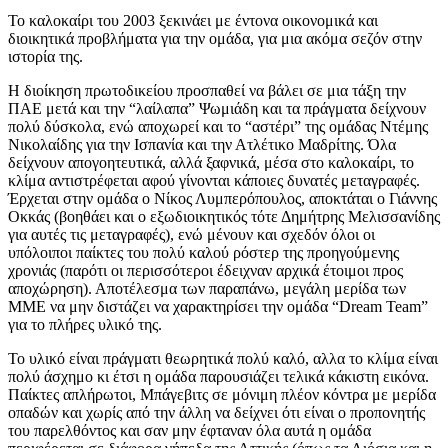
Το καλοκαίρι του 2003 ξεκινάει με έντονα οικονομικά και
διοικητικά προβλήματα για την ομάδα, για μια ακόμα σεζόν στην
ιστορία της.
Η διοίκηση πρωτοδικείου προσπαθεί να βάλει σε μια τάξη την
ΠΑΕ μετά και την “λαίλαπα” Ψωμιάδη και τα πράγματα δείχνουν
πολύ δύσκολα, ενώ αποχωρεί και το “αστέρι” της ομάδας Ντέμης
Νικολαίδης για την Ισπανία και την Ατλέτικο Μαδρίτης. Όλα
δείχνουν απογοητευτικά, αλλά ξαφνικά, μέσα στο καλοκαίρι, το
κλίμα αντιστρέφεται αφού γίνονται κάποιες δυνατές μεταγραφές.
Έρχεται στην ομάδα ο Νίκος Λυμπερόπουλος, αποκτάται ο Γιάννης
Οκκάς (βοηθάει και ο εξωδιοικητικός τότε Δημήτρης Μελισσανίδης
για αυτές τις μεταγραφές), ενώ μένουν και σχεδόν όλοι οι
υπόλοιποι παίκτες του πολύ καλού ρόστερ της προηγούμενης
χρονιάς (παρότι οι περισσότεροι έδειχναν αρχικά έτοιμοι προς
αποχώρηση). Αποτέλεσμα των παραπάνω, μεγάλη μερίδα των
ΜΜΕ να μην διστάζει να χαρακτηρίσει την ομάδα “Dream Team”
για το πλήρες υλικό της.
Το υλικό είναι πράγματι θεωρητικά πολύ καλό, αλλα το κλίμα είναι
πολύ άσχημο κι έτσι η ομάδα παρουσιάζει τελικά κάκιστη εικόνα.
Παίκτες απλήρωτοι, Μπάγεβιτς σε μόνιμη πλέον κόντρα με μερίδα
οπαδών και χωρίς από την άλλη να δείχνει ότι είναι ο προπονητής
του παρελθόντος και σαν μην έφταναν όλα αυτά η ομάδα