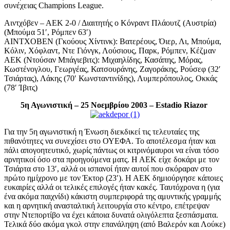
συνέχειας Champions League.
Αιντχόβεν – ΑΕΚ 2-0 / Διαιτητής ο Κόνραντ Πλάουτζ (Αυστρία)
(Μπούμα 51′, Ρόμπεν 63′)
ΑΙΝΤΧΟΒΕΝ (Γκούους Χίντινκ): Βατερέους, Όιερ, Λι, Μπούμα,
Κόλιν, Χόφλαντ, Ντε Γιόνγκ, Λούσιους, Παρκ, Ρόμπεν, Κέζμαν
ΑΕΚ (Ντούσαν Μπάγιεβιτς): Μιχαηλίδης, Κασάπης, Μόρας,
Κωστένογλου, Γεωργέας, Κατσουράνης, Ζαγοράκης, Ρούσεφ (32′
Τσιάρτας), Λάκης (70′ Κωνσταντινίδης), Λυμπερόπουλος, Οκκάς
(78′ Ίβιτς)
5η Αγωνιστική – 25 Νοεμβρίου 2003 – Estadio Riazor
Για την 5η αγωνιστική η Ένωση διεκδικεί τις τελευταίες της
πιθανότητες να συνεχίσει στο ΟΥΕΦΑ. Το αποτέλεσμα ήταν και
πάλι απογοητευτικό, χωρίς πάντως οι κιτρινόμαυροι να είναι τόσο
αρνητικοί όσο στα προηγούμενα ματς. Η ΑΕΚ είχε δοκάρι με τον
Τσιάρτα στο 13′, αλλά οι ισπανοί ήταν αυτοί που σκόραραν στο
πρώτο ημίχρονο με τον Έκτορ (23′). Η ΑΕΚ δημιούργησε κάποιες
ευκαιρίες αλλά οι τελικές επιλογές ήταν κακές. Ταυτόχρονα η (για
ένα ακόμα παιχνίδι) κάκιστη συμπεριφορά της αμυντικής γραμμής
και η αρνητική ανασταλτική λειτουργία στο κέντρο, επέτρεψαν
στην Ντεπορτίβο να έχει κάποια δυνατά ολιγόλεπτα ξεσπάσματα.
Τελικά δύο ακόμα γκολ στην επανάληψη (από Βαλερόν και Λούκε)