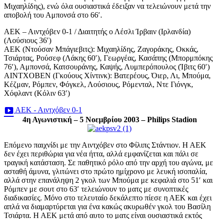
Μιχαηλίδης), ενώ όλα ουσιαστικά έδειξαν να τελειώνουν μετά την
αποβολή του Αμπονσά στο 66′.
ΑΕΚ – Αιντχόβεν 0-1 / Διαιτητής ο Λέσλι Ίρβαιν (Ιρλανδία)
(Λούσιους 36′)
ΑΕΚ (Ντούσαν Μπάγιεβιτς): Μιχαηλίδης, Ζαγοράκης, Οκκάς,
Τσιάρτας, Ρούσεφ (Λάκης 60′), Γεωργέας, Κασάπης (Μπορμπόκης
76′), Αμπονσά, Κατσουράνης, Καψής, Λυμπερόπουλος (Ίβιτς 60′)
AINTXOBEN (Γκούους Χίντινκ): Βατερέους, Όιερ, Λι, Μπούμα,
Κέζμαν, Ρόμπεν, Φόγκελ, Λούσιους, Ρόμενταλ, Ντε Γιόνγκ,
Χόφλαντ (Κόλιν 63′)
ΑΕΚ - Αιντχόβεν 0-1
4η Αγωνιστική – 5 Νοεμβρίου 2003 – Philips Stadion
Επόμενο παιχνίδι με την Αιντχόβεν στο Φίλιπς Στάντιον. Η ΑΕΚ
δεν έχει περιθώρια για νέα ήττα, αλλά εμφανίζεται και πάλι σε
τραγική κατάσταση. Σε παθητικό ρόλο από την αρχή του αγώνα, με
ασταθή άμυνα, γλιτώνει στο πρώτο ημίχρονο με λευκή ισοπαλία,
αλλά στην επανάληψη 2 γκολ των Μπούμα με κεφαλιά στο 51′ και
Ρόμπεν με σουτ στο 63′ τελειώνουν το ματς με συνοπτικές
διαδικασίες. Μόνο στο τελευταίο δεκάλεπτο πίεσε η ΑΕΚ και έχει
απλά να διαμαρτύρεται για ένα κακώς ακυρωθέν γκολ του Βασίλη
Τσιάρτα. Η ΑΕΚ μετά από αυτο το ματς είναι ουσιαστικά εκτός