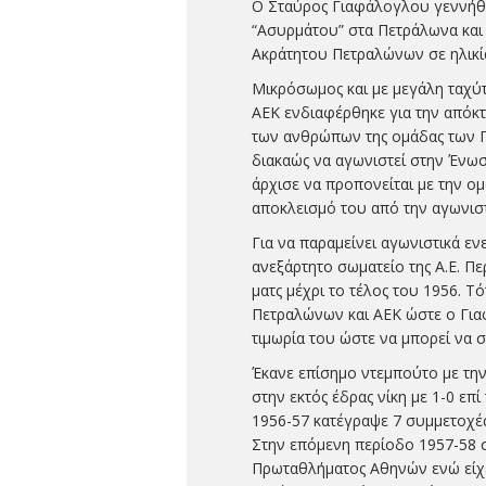
Ο Σταύρος Γιαφάλογλου γεννήθη
“Ασυρμάτου” στα Πετράλωνα και
Ακράτητου Πετραλώνων σε ηλικί
Μικρόσωμος και με μεγάλη ταχύτ
ΑΕΚ ενδιαφέρθηκε για την απόκ
των ανθρώπων της ομάδας των 
διακαώς να αγωνιστεί στην Ένω
άρχισε να προπονείται με την ομ
αποκλεισμό του από την αγωνιστ
Για να παραμείνει αγωνιστικά εν
ανεξάρτητο σωματείο της Α.Ε. Πε
ματς μέχρι το τέλος του 1956. 
Πετραλώνων και ΑΕΚ ώστε ο Για
τιμωρία του ώστε να μπορεί να 
Έκανε επίσημο ντεμπούτο με την
στην εκτός έδρας νίκη με 1-0 επ
1956-57 κατέγραψε 7 συμμετοχέ
Στην επόμενη περίοδο 1957-58 σ
Πρωταθλήματος Αθηνών ενώ είχε