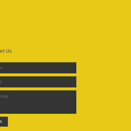
ct Us
D