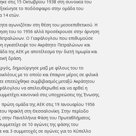
κε στις 15 Οκτωβρίου 1938 στη συνοικία του
 ξεκίνησε το ποδόσφαιρο στην ομάδα του
α 14 ετών.
ητα αγωνιζόταν στη θέση του μεσοεπιθετικού. Η
τηση του το 1956 αλλά προσέκρουσε στην άρνηση
Πετραλώνων. Ο Γιαφάλογλου που επιθυμούσε
ση εγκατέλειψε τον Ακράτητο Πετραλώνων και
άδα της ΑΕΚ με αποτέλεσμα την διετή τιμωρία και
ική δράση.
εργός, δημιούργησε μαζί με φίλους του το
ρικλέους με το οποίο και έπαιρνε μέρος σε φιλικά
Τότε επιτεύχθηκε συμβιβασμός μεταξύ Ακράτητου
φάλογλου να απελευθερωθεί και να αρθεί η
συμμετέχει κανονικά στις υποχρεώσεις της Ένωσης.
 πρώτη ομάδα της ΑΕΚ στις 19 Ιανουαρίου 1956
ί του Ηρακλή στη Θεσσαλονίκη. Στην περίοδο
ς στην Πανελλήνια Φάση του Πρωταθλήματος.
υμμετείχε σε 10 αγώνες της φάσης του
 και 3 συμμετοχές σε αγώνες για το Κύπελλο