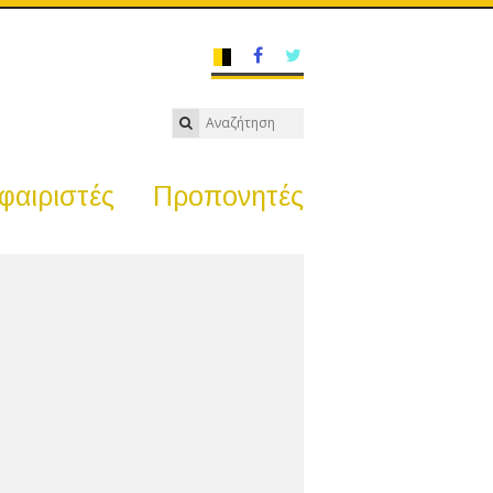
αιριστές
Προπονητές