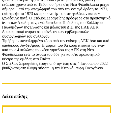
ενάμιση χρόνο από το 1950 που ήρθε στη Νέα Φιλαδέλφεια μέχρι
σήμερα: μετά την αποχώρησή του από την ενεργό δράση το 1971,
επέστρεψε το 1973 ως προπονητής τερματοφυλάκων και δεν
ξαναέφυγε ποτέ. Ο Στέλιος Σεραφείδης πρόσφερε στο προπονητικό
team των Ακαδημιών, ενώ διετέλεσε Πρόεδρος του Συλλόγου
Παλαιμάχων της Ένωσης και μέλος του Δ.Σ. της ΠΑΕ ΑΕΚ.
Δικαιωματικά ανήκει στο πάνθεον των εμβληματικών
φυσιογνωμιών του συλλόγου.
Τιμήθηκε επανειλημμένα τόσο από την επίσημη ΑΕΚ όσο και από
οπαδικούς συνδέσμους. Η μορφή του θα κοσμεί εσαεί τον έναν
από τους 4 πυλώνες του νέου γηπέδου της ΑΕΚ στη Νέα
Φιλαδέλφεια ενώ το όνομα του δόθηκε και στο προπονητικό
κέντρο της ομάδας στα Σπάτα.
Ο Στέλιος Σεραφείδης έφυγε από την ζωή στις 4 Ιανουαρίου 2022
βυθίζοντας στη θλίψη σύσσωμη την Κιτρινόμαυρη Οικογένεια.
Δείτε επίσης