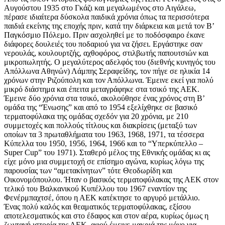
Αυγούστου 1935 στο Γκάζι και μεγαλωμένος στο Αιγάλεω,
πέρασε ιδιαίτερα δύσκολα παιδικά χρόνια όπως τα περισσότερα
παιδιά εκείνης της εποχής πριν, κατά την διάρκεια και μετά τον Β’
Παγκόσμιο Πόλεμο. Πριν ασχοληθεί με το ποδόσφαιρο έκανε
διάφορες δουλειές του ποδαριού για να ζήσει. Εργάστηκε σαν
νερουλάς, κουλουρτζής, αχθοφόρος, στιλβωτής παπουτσιών και
μικροπωλητής. Ο μεγαλύτερος αδελφός του (διεθνής κυνηγός του
Απόλλωνα Αθηνών) Λάμπης Σεραφείδης, τον πήγε σε ηλικία 14
χρόνων στην Ριζούπολη και τον Απόλλωνα. Έμεινε εκεί για πολύ
μικρό διάστημα και έπειτα μεταγράφηκε στα τσικό της ΑΕΚ.
Έμεινε δύο χρόνια στα τσικό, ακολούθησε ένας χρόνος στη Β’
ομάδα της “Ένωσης” και από το 1954 εξελίχθηκε σε βασικό
τερματοφύλακα της ομάδας σχεδόν για 20 χρόνια, με 210
συμμετοχές και πολλούς τίτλους και διακρίσεις (μεταξύ των
οποίων τα 3 πρωταθλήματα του 1963, 1968, 1971, τα τέσσερα
Κύπελλα του 1950, 1956, 1964, 1966 και το “Υπερκύπελλο –
Super Cup” του 1971). Σταθερό μέλος της Εθνικής ομάδας κι ας
είχε μόνο μια συμμετοχή σε επίσημο αγώνα, κυρίως λόγω της
παρουσίας των “αμετακίνητων” τότε Θεοδωρίδη και
Οικονομόπουλου. Ήταν ο βασικός τερματοφύλακας της ΑΕΚ στον
τελικό του Βαλκανικού Κυπέλλου του 1967 εναντίον της
Φενέρμπαχτσέ, όπου η ΑΕΚ κατέκτησε το αργυρό μετάλλιο.
Ένας πολύ καλός και θεαματικός τερματοφύλακας, εξίσου
αποτελεσματικός και στο έδαφος και στον αέρα, κυρίως όμως η
ζωντανή ιστορία της ΑΕΚ, αφού έμεινε μακριά της μόνο για