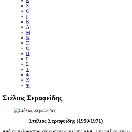
Ε
Ζ
Θ
Ι
Κ
Λ
Μ
Ν
Ξ
Ο
Π
Ρ
Σ
Τ
Φ
Χ
Ψ
Στέλιος Σεραφείδης
Στέλιος Σεραφείδης (1950/1971)
Aπό τις πλέον ιστορικές φυσιογνωμίες της ΑΕΚ. Γεννημένος στις 6