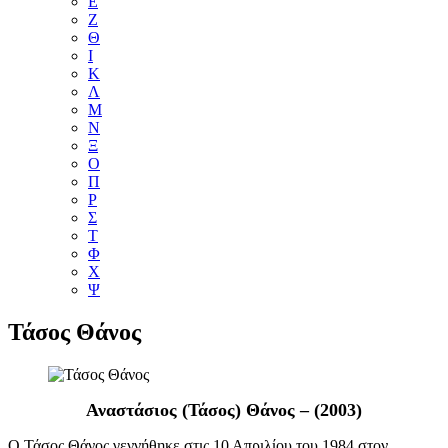
Ε
Ζ
Θ
Ι
Κ
Λ
Μ
Ν
Ξ
Ο
Π
Ρ
Σ
Τ
Φ
Χ
Ψ
Τάσος Θάνος
Αναστάσιος (Τάσος) Θάνος – (2003)
Ο Τάσος Θάνος γεννήθηκε στις 10 Απριλίου του 1984 στον