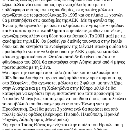
Ωρωπό.Ξεκινάει από μικρός την ενασχόληση του με το
ποδόσφαιρο από τις τοπικές ακαδημίες, στις οποίες μάλιστα
αγωνίζεται ως τερματοφύλακας.Το 1995 και σε ηλικία 11 χρονών
θα μεταπηδήσει στις ακαδημίες της ΑΕΚ .Με τη φανέλα της
Ένωσης θα αγωνιστεί με όλα τα κλιμάκια των «μικρών « ομάδων
και θα κατακτήσει πρωταθλήματα παμπαίδων ,παίδων και νέων ,
αγωνιζόμενος πλέον στη θέση του επιθετικού .Το 2001 μαζί με τις
ακαδημίες της ΑΕΚ ,θα βρεθεί για διεθνές τουρνουα στην Ιταλία
όπου και θα κεντρίσει το ενδιάφερον της Σιένα.Η ιταλική ομάδα θα
προσπαθήσει να τον «κλέψει» απο την ΑΕΚ χωρίς να καταβάλει
κάποιο χρηματικό ποσό .Ωστόσο αυτό δε θα γίνει και έτσι το
φθινόπωρο του 2001 θα επιστρέψει στην Αθήνα μετά από 4 μήνες
προετοιμασία με τη Σιένα.
Θα πάρει την ευκαιρία που τόσο ζητούσε και το καλοκαίρι του
2003 θα ακολουθήσει την αντρική ομάδα στην προετοιμασία της
στο Ζέεφελντ . Θα αγωνιστεί μάλιστα σε 2 φιλικά ,με την Αξάμς
στην Αυστρία και με τη Χαλκηδόνα στην Κύπρο ,αλλά δε θα
καταφέρει να κερδίσει την εμπιστοσύνη του τότε προπονητή του
Ντούσαν Μπάγιεβιτς και το χειμώνα του ίδιου έτους που τελειώνει
το συμβόλαιό του θα αποχωρήσει από την Ένωση για την
Προοδευτική. Εκεί θα μείνει 3 χρόνια ενώ θα περάσει και από
πολλές άλλες ομάδες (Κέρκυρα, Πιερικό, Ηλιούπολη, Ηρακλή
Ψαχνών, Δόξα Δράμας ,Μανδραϊκό).
Σήμερα ο Τάσος Θάνος αγωνίζεται στην ομάδα του Ηρακλείου η
οποία συμμετέχει στα τοπικά πρωταθλήματα της Αθήνας.