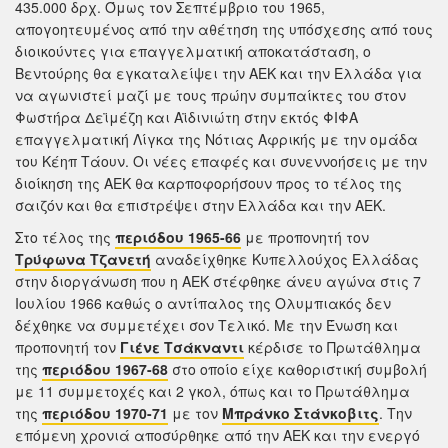
435.000 δρχ. Όμως τον Σεπτέμβριο του 1965,
απογοητευμένος από την αθέτηση της υπόσχεσης από τους
διοικούντες για επαγγελματική αποκατάσταση, ο
Βεντούρης θα εγκαταλείψει την ΑΕΚ και την Ελλάδα για
να αγωνιστεί μαζί με τους πρώην συμπαίκτες του στον
Φωστήρα Δεϊμέζη και Αϊδινιώτη στην εκτός ΦΙΦΑ
επαγγελματική Λίγκα της Νότιας Αφρικής με την ομάδα
του Κέηπ Τάουν. Οι νέες επαφές και συνεννοήσεις με την
διοίκηση της ΑΕΚ θα καρποφορήσουν προς το τέλος της
σαιζόν και θα επιστρέψει στην Ελλάδα και την ΑΕΚ.
Στο τέλος της
περιόδου 1965-66
με προπονητή τον
Τρύφωνα Τζανετή
αναδείχθηκε Κυπελλούχος Ελλάδας
στην διοργάνωση που η ΑΕΚ στέφθηκε άνευ αγώνα στις 7
Ιουλίου 1966 καθώς ο αντίπαλος της Ολυμπιακός δεν
δέχθηκε να συμμετέχει σον Τελικό. Με την Ένωση και
προπονητή τον
Γιένε Τσάκναντι
κέρδισε το Πρωτάθλημα
της
περιόδου 1967-68
στο οποίο είχε καθοριστική συμβολή
με 11 συμμετοχές και 2 γκολ, όπως και το Πρωτάθλημα
της
περιόδου 1970-71
με τον
Μπράνκο Στάνκοβιτς
. Την
επόμενη χρονιά αποσύρθηκε από την ΑΕΚ και την ενεργό