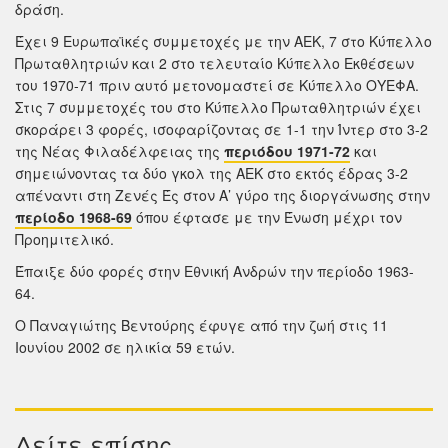
δράση.
Έχει 9 Ευρωπαϊκές συμμετοχές με την ΑΕΚ, 7 στο Κύπελλο
Πρωταθλητριών και 2 στο τελευταίο Κύπελλο Εκθέσεων
του 1970-71 πριν αυτό μετονομαστεί σε Κύπελλο ΟΥΕΦΑ.
Στις 7 συμμετοχές του στο Κύπελλο Πρωταθλητριών έχει
σκοράρει 3 φορές, ισοφαρίζοντας σε 1-1 την Ίντερ στο 3-2
της Νέας Φιλαδέλφειας της
περιόδου 1971-72
και
σημειώνοντας τα δύο γκολ της ΑΕΚ στο εκτός έδρας 3-2
απέναντι στη Ζενές Ές στον Α’ γύρο της διοργάνωσης στην
περίοδο 1968-69
όπου έφτασε με την Ένωση μέχρι τον
Προημιτελικό.
Έπαιξε δύο φορές στην Εθνική Ανδρών την περίοδο 1963-
64.
Ο Παναγιώτης Βεντούρης έφυγε από την ζωή στις 11
Ιουνίου 2002 σε ηλικία 59 ετών.
Δείτε επίσης