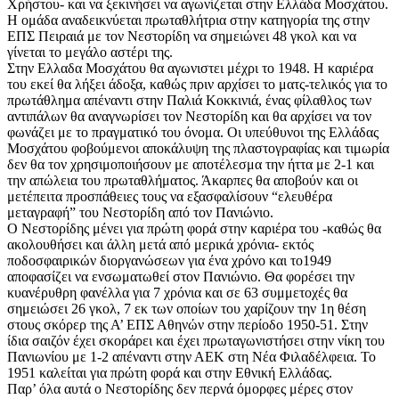
Χρήστου- και να ξεκινήσει να αγωνίζεται στην Ελλάδα Μοσχάτου.
Η ομάδα αναδεικνύεται πρωταθλήτρια στην κατηγορία της στην
ΕΠΣ Πειραιά με τον Νεστορίδη να σημειώνει 48 γκολ και να
γίνεται το μεγάλο αστέρι της.
Στην Ελλαδα Μοσχάτου θα αγωνιστει μέχρι το 1948. Η καριέρα
του εκεί θα λήξει άδοξα, καθώς πριν αρχίσει το ματς-τελικός για το
πρωτάθλημα απέναντι στην Παλιά Κοκκινιά, ένας φίλαθλος των
αντιπάλων θα αναγνωρίσει τον Νεστορίδη και θα αρχίσει να τον
φωνάζει με το πραγματικό του όνομα. Οι υπεύθυνοι της Ελλάδας
Μοσχάτου φοβούμενοι αποκάλυψη της πλαστογραφίας και τιμωρία
δεν θα τον χρησιμοποιήσουν με αποτέλεσμα την ήττα με 2-1 και
την απώλεια του πρωταθλήματος. Άκαρπες θα αποβούν και οι
μετέπειτα προσπάθειες τους να εξασφαλίσουν “ελευθέρα
μεταγραφή” του Νεστορίδη από τον Πανιώνιο.
Ο Νεστορίδης μένει για πρώτη φορά στην καριέρα του -καθώς θα
ακολουθήσει και άλλη μετά από μερικά χρόνια- εκτός
ποδοσφαιρικών διοργανώσεων για ένα χρόνο και το1949
αποφασίζει να ενσωματωθεί στον Πανιώνιο. Θα φορέσει την
κυανέρυθρη φανέλλα για 7 χρόνια και σε 63 συμμετοχές θα
σημειώσει 26 γκολ, 7 εκ των οποίων του χαρίζουν την 1η θέση
στους σκόρερ της Α’ ΕΠΣ Αθηνών στην περίοδο 1950-51. Στην
ίδια σαιζόν έχει σκοράρει και έχει πρωταγωνιστήσει στην νίκη του
Πανιωνίου με 1-2 απέναντι στην ΑΕΚ στη Νέα Φιλαδέλφεια. Το
1951 καλείται για πρώτη φορά και στην Εθνική Ελλάδας.
Παρ’ όλα αυτά ο Νεστορίδης δεν περνά όμορφες μέρες στον