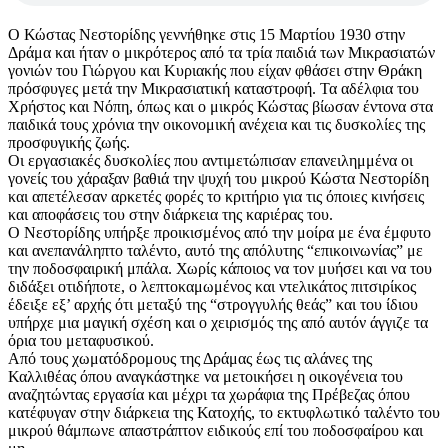
Ο Κώστας Νεστορίδης γεννήθηκε στις 15 Μαρτίου 1930 στην
Δράμα και ήταν ο μικρότερος από τα τρία παιδιά των Μικρασιατών
γονιών του Γιώργου και Κυριακής που είχαν φθάσει στην Θράκη
πρόσφυγες μετά την Μικρασιατική καταστροφή. Τα αδέλφια του
Χρήστος και Νόπη, όπως και ο μικρός Κώστας βίωσαν έντονα στα
παιδικά τους χρόνια την οικονομική ανέχεια και τις δυσκολίες της
προσφυγικής ζωής.
Οι εργασιακές δυσκολίες που αντιμετώπισαν επανειλημμένα οι
γονείς του χάραξαν βαθιά την ψυχή του μικρού Κώστα Νεστορίδη
και απετέλεσαν αρκετές φορές το κριτήριο για τις όποιες κινήσεις
και αποφάσεις του στην διάρκεια της καριέρας του.
Ο Νεστορίδης υπήρξε προικισμένος από την μοίρα με ένα έμφυτο
και ανεπανάληπτο ταλέντο, αυτό της απόλυτης “επικοινωνίας” με
την ποδοσφαιρική μπάλα. Χωρίς κάποιος να τον μυήσει και να του
διδάξει οτιδήποτε, ο λεπτοκαμωμένος και ντελικάτος πιτσιρίκος
έδειξε εξ’ αρχής ότι μεταξύ της “στρογγυλής θεάς” και του ίδιου
υπήρχε μια μαγική σχέση και ο χειρισμός της από αυτόν άγγιζε τα
όρια του μεταφυσικού.
Από τους χωματόδρομους της Δράμας έως τις αλάνες της
Καλλιθέας όπου αναγκάστηκε να μετοικήσει η οικογένεια του
αναζητώντας εργασία και μέχρι τα χωράφια της Πρέβεζας όπου
κατέφυγαν στην διάρκεια της Κατοχής, το εκτυφλωτικό ταλέντο του
μικρού θάμπωνε απαστράπτον ειδικούς επί του ποδοσφαίρου και