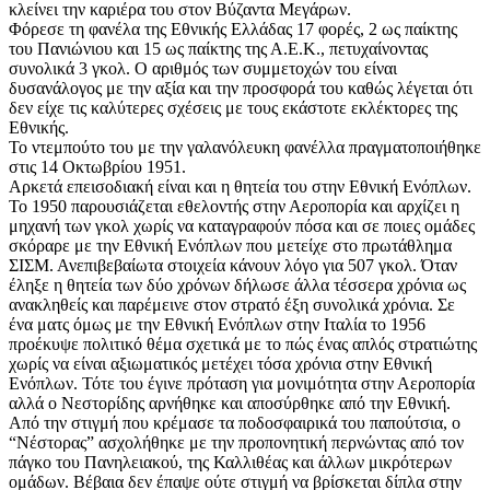
κλείνει την καριέρα του στον Βύζαντα Μεγάρων.
Φόρεσε τη φανέλα της Εθνικής Ελλάδας 17 φορές, 2 ως παίκτης
του Πανιώνιου και 15 ως παίκτης της Α.Ε.Κ., πετυχαίνοντας
συνολικά 3 γκολ. Ο αριθμός των συμμετοχών του είναι
δυσανάλογος με την αξία και την προσφορά του καθώς λέγεται ότι
δεν είχε τις καλύτερες σχέσεις με τους εκάστοτε εκλέκτορες της
Εθνικής.
Το ντεμπούτο του με την γαλανόλευκη φανέλλα πραγματοποιήθηκε
στις 14 Οκτωβρίου 1951.
Αρκετά επεισοδιακή είναι και η θητεία του στην Εθνική Ενόπλων.
Το 1950 παρουσιάζεται εθελοντής στην Αεροπορία και αρχίζει η
μηχανή των γκολ χωρίς να καταγραφούν πόσα και σε ποιες ομάδες
σκόραρε με την Εθνική Ενόπλων που μετείχε στο πρωτάθλημα
ΣΙΣΜ. Ανεπιβεβαίωτα στοιχεία κάνουν λόγο για 507 γκολ. Όταν
έληξε η θητεία των δύο χρόνων δήλωσε άλλα τέσσερα χρόνια ως
ανακληθείς και παρέμεινε στον στρατό έξη συνολικά χρόνια. Σε
ένα ματς όμως με την Εθνική Ενόπλων στην Ιταλία το 1956
προέκυψε πολιτικό θέμα σχετικά με το πώς ένας απλός στρατιώτης
χωρίς να είναι αξιωματικός μετέχει τόσα χρόνια στην Εθνική
Ενόπλων. Τότε του έγινε πρόταση για μονιμότητα στην Αεροπορία
αλλά ο Νεστορίδης αρνήθηκε και αποσύρθηκε από την Εθνική.
Από την στιγμή που κρέμασε τα ποδοσφαιρικά του παπούτσια, ο
“Νέστορας” ασχολήθηκε με την προπονητική περνώντας από τον
πάγκο του Πανηλειακού, της Καλλιθέας και άλλων μικρότερων
ομάδων. Βέβαια δεν έπαψε ούτε στιγμή να βρίσκεται δίπλα στην