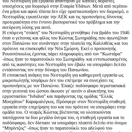
του Νεστορίδη για εργασία απάντησαν με κάποιες αόριστες
υποσχέσεις για διορισμό στην Εταιρία Υδάτων. Μετά από περίπου
ένα μήνα και αφού τίποτα δεν είχε οριστικοποιήσει τον διορισμό, ο
Νεστορίδης εγκατέλειψε την ΑΕΚ και τις προπονήσεις δίνοντας
προτεραιότητα στο έντονο βιοποριστικό του πρόβλημα και την
ανεύρεση λύσης για αυτό.
Η επόμενη “στάση” του Νεστορίδη γεννήθηκε ένα βράδυ του 1946
όταν ο γείτονας και φίλος του Κώστας Σωτηριάδης που αγωνιζόταν
στον Πανιώνιο τον συνάντησε στην πλατεία της Καλλιθέας και του
πρότεινε να επισκεφθεί την Νέα Σμύρνη. Εκεί ο προπονητής
Ρουσσόπουλος έχοντας πάρει πληροφορίες από τον “Κωστάρα”
-όπως ήταν το παρατσούκλι του Σωτηριάδη- και εντυπωσιασμένος
από τις ικανότητες του Νεστορίδη τον έβαλε να υπογράψει δελτίο
εντάσσοντας τον στην δύναμη του Πανιωνίου.
Η επιτακτική ανάγκη του Νεστορίδη για καθημερινή εργασία ως
μικροπωλητής τσιγάρων δεν του επέτρεψε να συνεχίσει τις
προπονήσεις με τον Πανιώνιο. Έπαιζε ποδόσφαιρο περιστασιακά
στην γειτονιά του ώσπου άκουσε γι’ αυτόν ο ιδιοκτήτης του
εργοστασίου “Ινδιάνα” και παράγοντας της ομάδας “Ελλάς
Μοσχάτου” Καραμαλέγκος. Πρόσφερε στον Νεστορίδη σταθερή
εργασία στην επιχείρηση του και του πρότεινε να υπογράψει στην
ομάδα του. Ο νεαρός Κώστας βλέποντας να υλοποιούνται
ταυτόχρονα τα δυο μεγάλα όνειρα του, η σταθερή εργασία και το
ποδόσφαιρο, δεν δίστασε να υπογράψει πλαστό δελτίο στο όνομα
“Μπρίντζος” -όπως ήταν το παρατσούκλι του αδελφού του