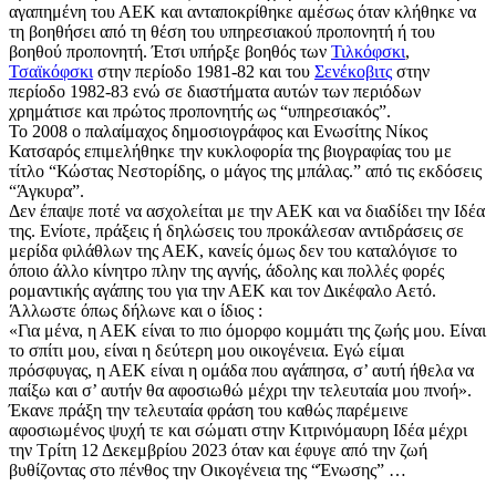
αγαπημένη του ΑΕΚ και ανταποκρίθηκε αμέσως όταν κλήθηκε να
τη βοηθήσει από τη θέση του υπηρεσιακού προπονητή ή του
βοηθού προπονητή. Έτσι υπήρξε βοηθός των
Τιλκόφσκι
,
Τσαϊκόφσκι
στην περίοδο 1981-82 και του
Σενέκοβιτς
στην
περίοδο 1982-83 ενώ σε διαστήματα αυτών των περιόδων
χρημάτισε και πρώτος προπονητής ως “υπηρεσιακός”.
Το 2008 ο παλαίμαχος δημοσιογράφος και Ενωσίτης Νίκος
Κατσαρός επιμελήθηκε την κυκλοφορία της βιογραφίας του με
τίτλο “Κώστας Νεστορίδης, ο μάγος της μπάλας.” από τις εκδόσεις
“Άγκυρα”.
Δεν έπαψε ποτέ να ασχολείται με την ΑΕΚ και να διαδίδει την Ιδέα
της. Ενίοτε, πράξεις ή δηλώσεις του προκάλεσαν αντιδράσεις σε
μερίδα φιλάθλων της ΑΕΚ, κανείς όμως δεν του καταλόγισε το
όποιο άλλο κίνητρο πλην της αγνής, άδολης και πολλές φορές
ρομαντικής αγάπης του για την ΑΕΚ και τον Δικέφαλο Αετό.
Άλλωστε όπως δήλωνε και ο ίδιος :
«Για μένα, η ΑΕΚ είναι το πιο όμορφο κομμάτι της ζωής μου. Είναι
το σπίτι μου, είναι η δεύτερη μου οικογένεια. Εγώ είμαι
πρόσφυγας, η ΑΕΚ είναι η ομάδα που αγάπησα, σ’ αυτή ήθελα να
παίξω και σ’ αυτήν θα αφοσιωθώ μέχρι την τελευταία μου πνοή».
Έκανε πράξη την τελευταία φράση του καθώς παρέμεινε
αφοσιωμένος ψυχή τε και σώματι στην Κιτρινόμαυρη Ιδέα μέχρι
την Τρίτη 12 Δεκεμβρίου 2023 όταν και έφυγε από την ζωή
βυθίζοντας στο πένθος την Οικογένεια της “Ένωσης” …