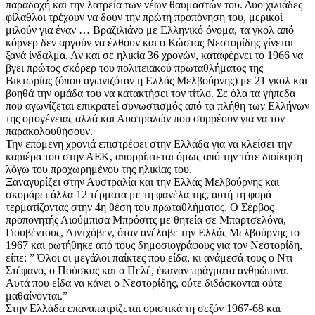
παραδοχή και την λατρεία των νέων θαυμαστών του. Δυο χιλιάδες
φίλαθλοι τρέχουν να δουν την πρώτη προπόνηση του, μερικοί
μιλούν για έναν … Βραζιλιάνο με Ελληνικό όνομα, τα γκολ από
κόρνερ δεν αργούν να έλθουν και ο Κώστας Νεστορίδης γίνεται
ξανά ίνδαλμα. Αν και σε ηλικία 36 χρονών, καταφέρνει το 1966 να
βγει πρώτος σκόρερ του πολιτειακού πρωταθλήματος της
Βικτωρίας (όπου αγωνιζόταν η Ελλάς Μελβούρνης) με 21 γκολ και
βοηθά την ομάδα του να κατακτήσει τον τίτλο. Σε όλα τα γήπεδα
που αγωνίζεται επικρατεί συνωστισμός από τα πλήθη των Ελλήνων
της ομογένειας αλλά και Αυστραλών που συρρέουν για να τον
παρακολουθήσουν.
Την επόμενη χρονιά επιστρέφει στην Ελλάδα για να κλείσει την
καριέρα του στην ΑΕΚ, απορρίπτεται όμως από την τότε διοίκηση
λόγω του προχωρημένου της ηλικίας του.
Ξαναγυρίζει στην Αυστραλία και την Ελλάς Μελβούρνης και
σκοράρει άλλα 12 τέρματα με τη φανέλα της, αυτή τη φορά
τερματίζοντας στην 4η θέση του πρωταθλήματος. Ο Σέρβος
προπονητής Λιούμπισα Μπρόσιτς με θητεία σε Μπαρτσελόνα,
Γιουβέντους, Αιντχόβεν, όταν ανέλαβε την Ελλάς Μελβούρνης το
1967 και ρωτήθηκε από τους δημοσιογράφους για τον Νεστορίδη,
είπε: ” Όλοι οι μεγάλοι παίκτες που είδα, κι ανάμεσά τους ο Ντι
Στέφανο, ο Πούσκας και ο Πελέ, έκαναν πράγματα ανθρώπινα.
Αυτά που είδα να κάνει ο Νεστορίδης, ούτε διδάσκονται ούτε
μαθαίνονται.”
Στην Ελλάδα επαναπατρίζεται οριστικά τη σεζόν 1967-68 και