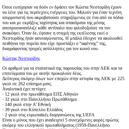
Όσοι ευτύχησαν να δούν εν δράσει τον Κώστα Νεστορίδη έχουν
να λένε για τις περίτεχνες ενέργειες του. Μιλούν για έναν τεχνίτη
ισορροπιστή που ακροβατούσε στηριζόμενος σε ένα από τα πόδια
του και με εκρήξεις ταχύτητας και σπασίματα της μέσης
αποπροσανατόλιζε κάθε αντίπαλο που φιλοδοξούσε να τον
ανακόψει. Όταν δε, έφτανε η στιγμή της εκτέλεσης εκεί ο
Νεστορίδης ήταν ασυναγώνιστος. Η μπάλα έδειχνε να ακολουθεί
πειθήνια την πορεία που είχε προστάξει ο “αφέντης” της,
διαγράφοντας τροχιές ασύλληπτες για τον κοινό νου.
Κώστας Νεστορίδης
Οι αριθμοί για τα στατιστικά της παρουσίας του στην ΑΕΚ και τα
επιτεύγματα του με αυτήν προκαλούν δέος.
Δεύτερος σκόρερ όλων των εποχών στην ιστορία της ΑΕΚ με 225
γκολ σε 262 επίσημα ματς.
Αναλυτικά έχει πετύχει:
· 12 γκολ στο πρωτάθλημα ΕΠΣ Αθηνών
· 32 γκολ στο Πανελλήνιο Πρωτάθλημα
· 140 γκολ στην Α’ Εθνική
· 39 γκολ στο Κύπελλο Ελλάδος
· 2 γκολ στις ευρωπαϊκές διοργανώσεις της UEFA
Είναι ο μόνος που έχει αναδειχτεί 5 συνεχόμενες φορές πρώτος
σκόρερ του ελληνικού πρωταθλήματος (1959-Πανελλήνιο