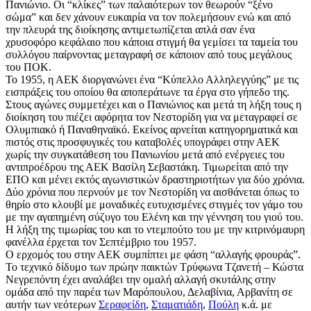
Πανιώνιο. Οι “κλίκες” των παλαιότερων τον θεωρούν “ξένο
σώμα” και δεν χάνουν ευκαιρία να τον πολεμήσουν ενώ και από
την πλευρά της διοίκησης αντιμετωπίζεται απλά σαν ένα
χρυσοφόρο κεφάλαιο που κάποια στιγμή θα γεμίσει τα ταμεία του
συλλόγου παίρνοντας μεταγραφή σε κάποιον από τους μεγάλους
του ΠΟΚ.
Το 1955, η ΑΕΚ διοργανώνει ένα “Κύπελλο Αλληλεγγύης” με τις
εισπράξεις του οποίου θα αποπεράτωνε τα έργα στο γήπεδο της.
Στους αγώνες συμμετέχει και ο Πανιώνιος και μετά τη λήξη τους η
διοίκηση του πιέζει αφόρητα τον Νεστορίδη για να μεταγραφεί σε
Ολυμπιακό ή Παναθηναϊκό. Εκείνος αρνείται κατηγορηματικά και
πιστός στις προσφυγικές του καταβολές υπογράφει στην ΑΕΚ
χωρίς την συγκατάθεση του Πανιωνίου μετά από ενέργειες του
αντιπροέδρου της ΑΕΚ Βασίλη Σεβαστάκη. Τιμωρείται από την
ΕΠΟ και μένει εκτός αγωνιστικών δραστηριοτήτων για δύο χρόνια.
Δύο χρόνια που περνούν με τον Νεστορίδη να αισθάνεται όπως το
θηρίο στο κλουβί με μοναδικές ευτυχισμένες στιγμές τον γάμο του
με την αγαπημένη σύζυγο του Ελένη και την γέννηση του γιού του.
Η λήξη της τιμωρίας του και το ντεμπούτο του με την κιτρινόμαυρη
φανέλλα έρχεται τον Σεπτέμβριο του 1957.
Ο ερχομός του στην ΑΕΚ συμπίπτει με φάση “αλλαγής φρουράς”.
Το τεχνικό δίδυμο των πρώην παικτών Τρύφωνα Τζανετή – Κώστα
Νεγρεπόντη έχει αναλάβει την ομαλή αλλαγή σκυτάλης στην
ομάδα από την παρέα των Μαρόπουλου, Δελαβίνια, Αρβανίτη σε
αυτήν των νεότερων
Σεραφείδη
,
Σταματιάδη
,
Πούλη
κ.ά. με