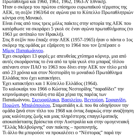
Πρωτάθλημα και 1960, 1961, 1962, 1963-Α’ Εθνική).
Ήταν ο σκόρερ του πρώτου επίσημου ευρωπαϊκού τέρματος της
ΑΕΚ, τη σεζόν 1963/64 σε αγώνα για το Κύπελλο Πρωταθλητριών
κόντρα στη Μονακό.
Είναι ένας από τους τρεις μόλις παίκτες στην ιστορία της ΑΕΚ που
κατόρθωσε να σκοράρει 5 γκολ σε έναν αγώνα πρωταθλήματος (το
1963 με αντίπαλο τον Ηρακλή).
Στις 8 σεζόν που έπαιξε στην ΑΕΚ (1957-1965) ήταν ο πάντα ο 1ος
σκόρερ της ομάδας με εξαίρεση το 1964 που τον ξεπέρασε ο
Μίμης Παπαϊωάννου
.
Έχει σκοράρει 13 φορές με απευθείας χτύπημα κόρνερ, μια από
αυτές σκοράροντας το ένα από τα τρία γκολ στο μπαραζ τίτλου
απέναντι στον ΠΑΟ το 1963 που δίνει στην ΑΕΚ τον τίτλο μετά
από 23 χρόνια και στον Νεστορίδη το μοναδικό Πρωτάθλημα
Ελλάδας που έχει κατακτήσει.
Έχει κατακτήσει και 1 Κύπελλο Ελλάδος (1964).
Το καλοκαίρι του 1966 ο Κώστας Νεστορίδης “παραδίδει” την
κιτρινόμαυρη σκυτάλη στα άξια χέρια της παρέας των
Παπαϊωάννου,
Σκευοφύλακα
,
Βασιλείου
,
Βεντούρη
,
Σοφιανίδη
,
Πομώνη
,
Μπαλόπουλου
, Σταματιάδη κ.ά. που θα οδηγήσουν την
ομάδα ξανά στον τίτλο του 1968 και όντας διαρκώς στην αναζήτηση
μιας καλύτερης ζωής και μιας πληρέστερης επαγγελματικής
αποκατάστασης βρίσκεται στην Αυστραλία και στην ομογενειακή
“Ελλάς Μελβούρνης” σαν παίκτης – προπονητής.
Τι άλλο θα μπορούσε να προκαλέσει ο “Νέστορας” παρά την