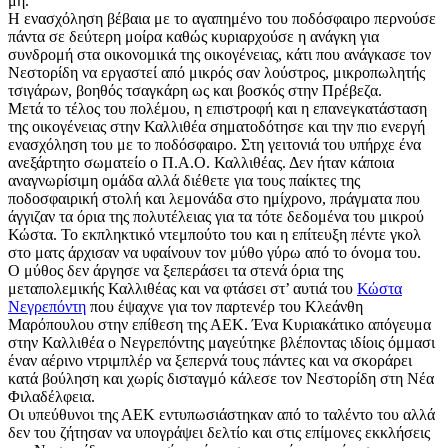
μη.
Η ενασχόληση βέβαια με το αγαπημένο του ποδόσφαιρο περνούσε
πάντα σε δεύτερη μοίρα καθώς κυριαρχούσε η ανάγκη για
συνδρομή στα οικονομικά της οικογένειας, κάτι που ανάγκασε τον
Νεστορίδη να εργαστεί από μικρός σαν λούστρος, μικροπωλητής
τσιγάρων, βοηθός τσαγκάρη ως και βοσκός στην Πρέβεζα.
Μετά το τέλος του πολέμου, η επιστροφή και η επανεγκατάσταση
της οικογένειας στην Καλλιθέα σηματοδότησε και την πιο ενεργή
ενασχόληση του με το ποδόσφαιρο. Στη γειτονιά του υπήρχε ένα
ανεξάρτητο σωματείο ο Π.Α.Ο. Καλλιθέας. Δεν ήταν κάποια
αναγνωρίσιμη ομάδα αλλά διέθετε για τους παίκτες της
ποδοσφαιρική στολή και λεμονάδα στο ημίχρονο, πράγματα που
άγγιζαν τα όρια της πολυτέλειας για τα τότε δεδομένα του μικρού
Κώστα. Το εκπληκτικό ντεμπούτο του και η επίτευξη πέντε γκολ
στο ματς άρχισαν να υφαίνουν τον μύθο γύρω από το όνομα του.
Ο μύθος δεν άργησε να ξεπεράσει τα στενά όρια της
μεταπολεμικής Καλλιθέας και να φτάσει στ’ αυτιά του
Κώστα
Νεγρεπόντη
που έψαχνε για τον παρτενέρ του Κλεάνθη
Μαρόπουλου στην επίθεση της ΑΕΚ. Ένα Κυριακάτικο απόγευμα
στην Καλλιθέα ο Νεγρεπόντης μαγεύτηκε βλέποντας ιδίοις όμμασι
έναν αέρινο ντριμπλέρ να ξεπερνά τους πάντες και να σκοράρει
κατά βούληση και χωρίς δισταγμό κάλεσε τον Νεστορίδη στη Νέα
Φιλαδέλφεια.
Οι υπεύθυνοι της ΑΕΚ εντυπωσιάστηκαν από το ταλέντο του αλλά
δεν του ζήτησαν να υπογράψει δελτίο και στις επίμονες εκκλήσεις