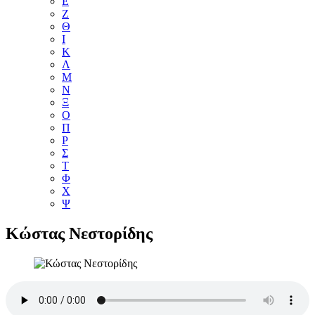
Ε
Ζ
Θ
Ι
Κ
Λ
Μ
Ν
Ξ
Ο
Π
Ρ
Σ
Τ
Φ
Χ
Ψ
Κώστας Νεστορίδης