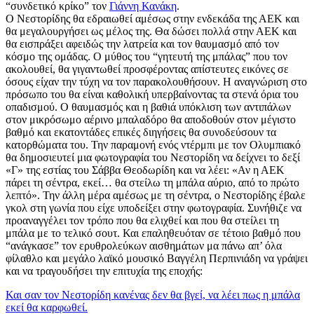
“συνδετικό κρίκο” τον
Γιάννη Κανάκη
.
Ο Νεστορίδης θα εδραιωθεί αμέσως στην ενδεκάδα της ΑΕΚ και
θα μεγαλουργήσει ως μέλος της. Θα δώσει πολλά στην ΑΕΚ και
θα εισπράξει αφειδώς την λατρεία και τον θαυμασμό από τον
κόσμο της ομάδας. Ο μύθος του “γητευτή της μπάλας” που τον
ακολουθεί, θα γιγαντωθεί προσφέροντας απίστευτες εικόνες σε
όσους είχαν την τύχη να τον παρακολουθήσουν. Η αναγνώριση στο
πρόσωπο του θα είναι καθολική υπερβαίνοντας τα στενά όρια του
οπαδισμού. Ο θαυμασμός και η βαθιά υπόκλιση των αντιπάλων
στον μικρόσωμο αέρινο μπαλαδόρο θα αποδοθούν στον μέγιστο
βαθμό και εκατοντάδες επικές διηγήσεις θα συνοδεύσουν τα
κατορθώματα του. Την παραμονή ενός ντέρμπι με τον Ολυμπιακό
θα δημοσιευτεί μια φωτογραφία του Νεστορίδη να δείχνει το δεξί
«Γ» της εστίας του Σάββα Θεοδωρίδη και να λέει: «Αν η ΑΕΚ
πάρει τη σέντρα, εκεί… θα στείλω τη μπάλα αύριο, από το πρώτο
λεπτό». Την άλλη μέρα αμέσως με τη σέντρα, ο Νεστορίδης έβαλε
γκολ στη γωνία που είχε υποδείξει στην φωτογραφία. Συνήθιζε να
προαναγγέλει τον τρόπο που θα ελιχθεί και που θα στείλει τη
μπάλα με το τελικό σουτ. Και επαληθευόταν σε τέτοιο βαθμό που
“ανάγκασε” τον ερυθρολεύκων αισθημάτων μα πάνω απ’ όλα
φίλαθλο και μεγάλο λαϊκό μουσικό Βαγγέλη Περπινιάδη να γράψει
και να τραγουδήσει την επιτυχία της εποχής:
Και σαν τον Νεστορίδη κανένας δεν θα βγεί, να λέει πως η μπάλα
εκεί θα καρφωθεί.